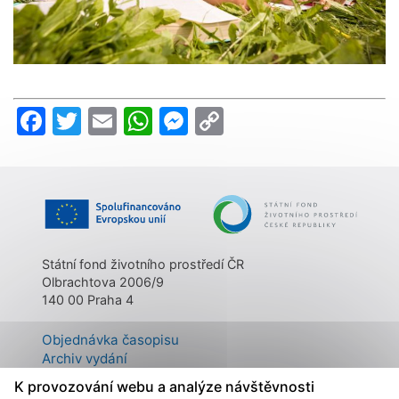
Facebook
Twitter
Email
WhatsApp
Messenger
Copy
Link
Státní fond životního prostředí ČR
Olbrachtova 2006/9
140 00 Praha 4
Objednávka časopisu
Archiv vydání
Kontakty
K provozování webu a analýze návštěvnosti
O časopisu