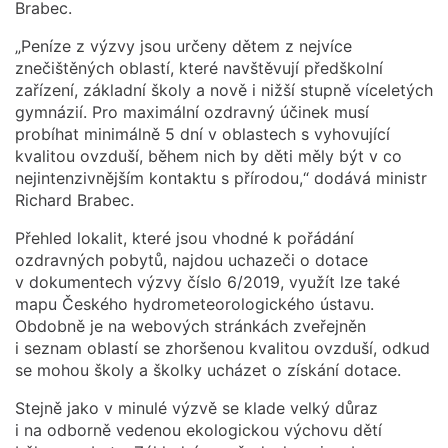
Brabec.
„Peníze z výzvy jsou určeny dětem z nejvíce
znečištěných oblastí, které navštěvují předškolní
zařízení, základní školy a nově i nižší stupně víceletých
gymnázií. Pro maximální ozdravný účinek musí
probíhat minimálně 5 dní v oblastech s vyhovující
kvalitou ovzduší, během nich by děti měly být v co
nejintenzivnějším kontaktu s přírodou,“ dodává ministr
Richard Brabec.
Přehled lokalit, které jsou vhodné k pořádání
ozdravných pobytů, najdou uchazeči o dotace
v dokumentech výzvy číslo 6/2019, využít lze také
mapu Českého hydrometeorologického ústavu.
Obdobně je na webových stránkách zveřejněn
i seznam oblastí se zhoršenou kvalitou ovzduší, odkud
se mohou školy a školky ucházet o získání dotace.
Stejně jako v minulé výzvě se klade velký důraz
i na odborně vedenou ekologickou výchovu dětí