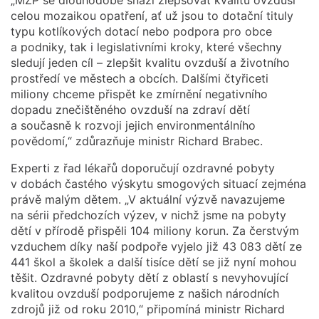
celou mozaikou opatření, ať už jsou to dotační tituly
typu kotlíkových dotací nebo podpora pro obce
a podniky, tak i legislativními kroky, které všechny
sledují jeden cíl – zlepšit kvalitu ovzduší a životního
prostředí ve městech a obcích. Dalšími čtyřiceti
miliony chceme přispět ke zmírnění negativního
dopadu znečištěného ovzduší na zdraví dětí
a současně k rozvoji jejich environmentálního
povědomí,“ zdůrazňuje ministr Richard Brabec.
Experti z řad lékařů doporučují ozdravné pobyty
v dobách častého výskytu smogových situací zejména
právě malým dětem. „V aktuální výzvě navazujeme
na sérii předchozích výzev, v nichž jsme na pobyty
dětí v přírodě přispěli 104 miliony korun. Za čerstvým
vzduchem díky naší podpoře vyjelo již 43 083 dětí ze
441 škol a školek a další tisíce dětí se již nyní mohou
těšit. Ozdravné pobyty dětí z oblastí s nevyhovující
kvalitou ovzduší podporujeme z našich národních
zdrojů již od roku 2010,“ připomíná ministr Richard