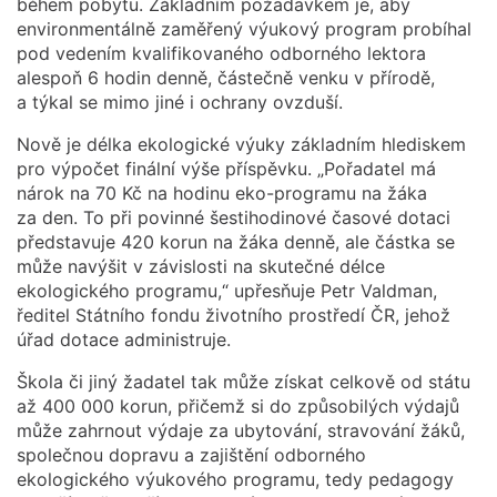
během pobytu. Základním požadavkem je, aby
environmentálně zaměřený výukový program probíhal
pod vedením kvalifikovaného odborného lektora
alespoň 6 hodin denně, částečně venku v přírodě,
a týkal se mimo jiné i ochrany ovzduší.
Nově je délka ekologické výuky základním hlediskem
pro výpočet finální výše příspěvku. „Pořadatel má
nárok na 70 Kč na hodinu eko-programu na žáka
za den. To při povinné šestihodinové časové dotaci
představuje 420 korun na žáka denně, ale částka se
může navýšit v závislosti na skutečné délce
ekologického programu,“ upřesňuje Petr Valdman,
ředitel Státního fondu životního prostředí ČR, jehož
úřad dotace administruje.
Škola či jiný žadatel tak může získat celkově od státu
až 400 000 korun, přičemž si do způsobilých výdajů
může zahrnout výdaje za ubytování, stravování žáků,
společnou dopravu a zajištění odborného
ekologického výukového programu, tedy pedagogy