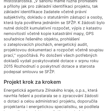
místostarostka. „V šanonu máme různá prohlášení
a přílohy jak pro základní identifikaci projektu, tak
základní identifikace žadatele včetně právní
subjektivity, dokladu o statutárním zástupci a osoby,
která byla pověřena jednáním se SFŽP. K žádosti bylo
nutné doložit kumulativní rozpočet, výpis z katastru
nemovitostí včetně kopie katastrální mapy, GPS
souřadnice řešeného objektu, prohlášení
o zateplovacích plochách, energetický audit,
projektovou dokumentaci a rozpočet včetně soupisu
prací,“ vypočítává. Po doložení všech potřebných
dokladů vydali poskytovatelé dotace v srpnu roku
2015 Rozhodnutí o poskytnutí dotace a starosta
podepsal smlouvu se SFŽP.
Projekt krok za krokem
Energetická agentura Zlínského kraje, o.p.s., která
navrhla řešení a postarala se o zpracování žádosti
o dotaci a celou administraci projektu, doporučila
projektanta i energetickou specialistku, se podílela