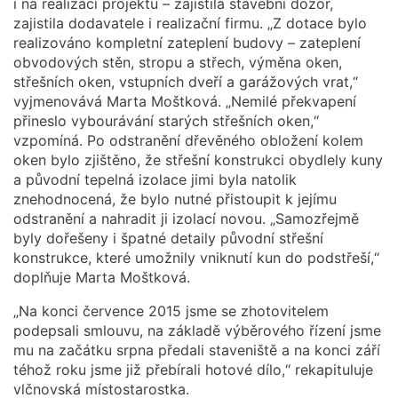
i na realizaci projektu – zajistila stavební dozor,
zajistila dodavatele i realizační firmu. „Z dotace bylo
realizováno kompletní zateplení budovy – zateplení
obvodových stěn, stropu a střech, výměna oken,
střešních oken, vstupních dveří a garážových vrat,“
vyjmenovává Marta Moštková. „Nemilé překvapení
přineslo vybourávání starých střešních oken,“
vzpomíná. Po odstranění dřevěného obložení kolem
oken bylo zjištěno, že střešní konstrukci obydlely kuny
a původní tepelná izolace jimi byla natolik
znehodnocená, že bylo nutné přistoupit k jejímu
odstranění a nahradit ji izolací novou. „Samozřejmě
byly dořešeny i špatné detaily původní střešní
konstrukce, které umožnily vniknutí kun do podstřeší,“
doplňuje Marta Moštková.
„Na konci července 2015 jsme se zhotovitelem
podepsali smlouvu, na základě výběrového řízení jsme
mu na začátku srpna předali staveniště a na konci září
téhož roku jsme již přebírali hotové dílo,“ rekapituluje
vlčnovská místostarostka.