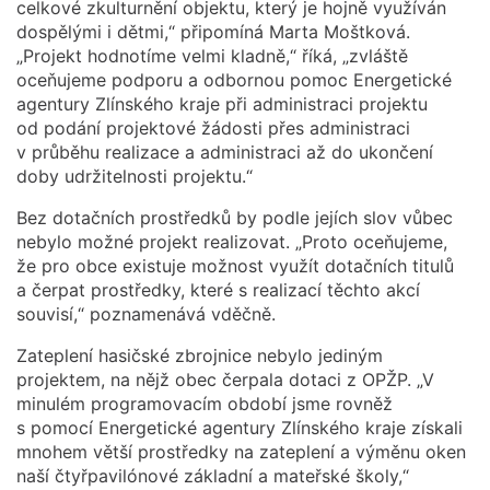
celkové zkulturnění objektu, který je hojně využíván
dospělými i dětmi,“ připomíná Marta Moštková.
„Projekt hodnotíme velmi kladně,“ říká, „zvláště
oceňujeme podporu a odbornou pomoc Energetické
agentury Zlínského kraje při administraci projektu
od podání projektové žádosti přes administraci
v průběhu realizace a administraci až do ukončení
doby udržitelnosti projektu.“
Bez dotačních prostředků by podle jejích slov vůbec
nebylo možné projekt realizovat. „Proto oceňujeme,
že pro obce existuje možnost využít dotačních titulů
a čerpat prostředky, které s realizací těchto akcí
souvisí,“ poznamenává vděčně.
Zateplení hasičské zbrojnice nebylo jediným
projektem, na nějž obec čerpala dotaci z OPŽP. „V
minulém programovacím období jsme rovněž
s pomocí Energetické agentury Zlínského kraje získali
mnohem větší prostředky na zateplení a výměnu oken
naší čtyřpavilónové základní a mateřské školy,“