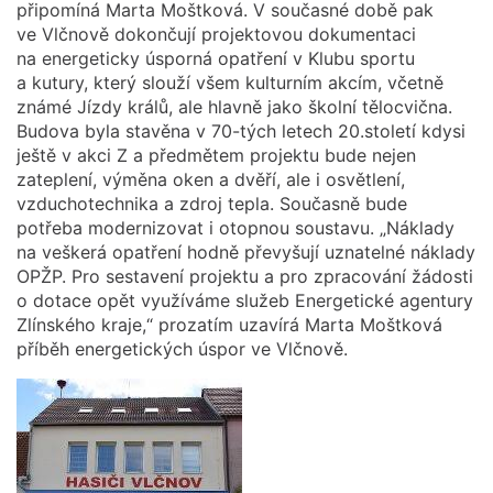
připomíná Marta Moštková. V současné době pak
ve Vlčnově dokončují projektovou dokumentaci
na energeticky úsporná opatření v Klubu sportu
a kutury, který slouží všem kulturním akcím, včetně
známé Jízdy králů, ale hlavně jako školní tělocvična.
Budova byla stavěna v 70-tých letech 20.století kdysi
ještě v akci Z a předmětem projektu bude nejen
zateplení, výměna oken a dvěří, ale i osvětlení,
vzduchotechnika a zdroj tepla. Současně bude
potřeba modernizovat i otopnou soustavu. „Náklady
na veškerá opatření hodně převyšují uznatelné náklady
OPŽP. Pro sestavení projektu a pro zpracování žádosti
o dotace opět využíváme služeb Energetické agentury
Zlínského kraje,“ prozatím uzavírá Marta Moštková
příběh energetických úspor ve Vlčnově.