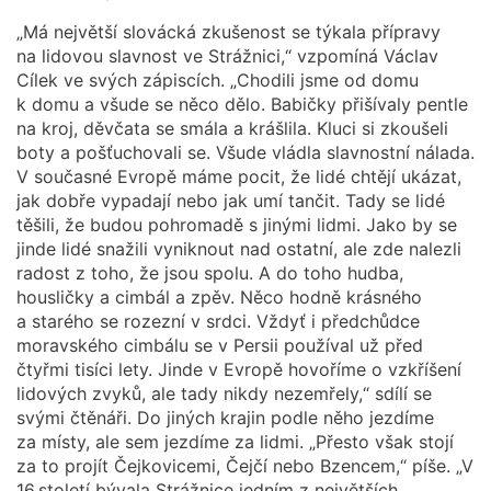
„Má největší slovácká zkušenost se týkala přípravy
na lidovou slavnost ve Strážnici,“ vzpomíná Václav
Cílek ve svých zápiscích. „Chodili jsme od domu
k domu a všude se něco dělo. Babičky přišívaly pentle
na kroj, děvčata se smála a krášlila. Kluci si zkoušeli
boty a pošťuchovali se. Všude vládla slavnostní nálada.
V současné Evropě máme pocit, že lidé chtějí ukázat,
jak dobře vypadají nebo jak umí tančit. Tady se lidé
těšili, že budou pohromadě s jinými lidmi. Jako by se
jinde lidé snažili vyniknout nad ostatní, ale zde nalezli
radost z toho, že jsou spolu. A do toho hudba,
housličky a cimbál a zpěv. Něco hodně krásného
a starého se rozezní v srdci. Vždyť i předchůdce
moravského cimbálu se v Persii používal už před
čtyřmi tisíci lety. Jinde v Evropě hovoříme o vzkříšení
lidových zvyků, ale tady nikdy nezemřely,“ sdílí se
svými čtěnáři. Do jiných krajin podle něho jezdíme
za místy, ale sem jezdíme za lidmi. „Přesto však stojí
za to projít Čejkovicemi, Čejčí nebo Bzencem,“ píše. „V
16.století bývala Strážnice jedním z největších