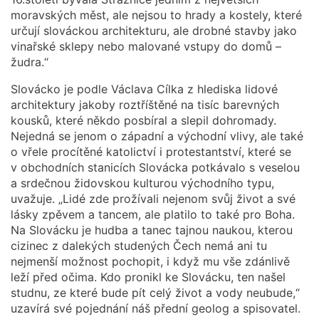
moravských měst, ale nejsou to hrady a kostely, které
určují slováckou architekturu, ale drobné stavby jako
vinařské sklepy nebo malované vstupy do domů –
žudra.“
Slovácko je podle Václava Cílka z hlediska lidové
architektury jakoby roztříštěné na tisíc barevných
kousků, které někdo posbíral a slepil dohromady.
Nejedná se jenom o západní a východní vlivy, ale také
o vřele procítěné katolictví i protestantství, které se
v obchodních stanicích Slovácka potkávalo s veselou
a srdečnou židovskou kulturou východního typu,
uvažuje. „Lidé zde prožívali nejenom svůj život a své
lásky zpěvem a tancem, ale platilo to také pro Boha.
Na Slovácku je hudba a tanec tajnou naukou, kterou
cizinec z dalekých studených Čech nemá ani tu
nejmenší možnost pochopit, i když mu vše zdánlivě
leží před očima. Kdo pronikl ke Slovácku, ten našel
studnu, ze které bude pít celý život a vody neubude,“
uzavírá své pojednání náš přední geolog a spisovatel.