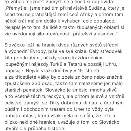
to vůbec možné?“ zamýšlí se a hned si odpovídá:
„Přemýšleli jsme nad tím při návštěvě Súdánu, který je
snad tou nejpřátelštější zemí celé Afriky a přitom tam
několikrát málem došlo k vyhubení celé populace.
Nejspíš je to tím, že lidé z takto zkoušených oblastí si
víc uvědomují sílu otevřenosti, přátelsví a úsměvu.“
Slovácko leží na hranici dvou různých světů střední
a východní Evropy, píše ve své knize. Celý středověk
žilo pod krutými, někdy skoro každoročními
loupežnými nájezdy Turků a Tatarů a později Uhrů,
popisuje. Nejvíc vražedné byly v 15. století
a za třicetileté války bylo zcela zničeno nebo značně
zpustošeno 250 osad, takže tam nalezneme jen málo
starších památek. Slovácko je směsicí mnoha vlivů
a to včetně těch tureckých, ale přitom je své a vnitřně
celistvé, zamýšlí se. Díky dobrému klimatu a úrodným
půdám i obchodním trasám do Uher to vždy byla
bohatá oblast, která však měla tu smůlu, že ležela
blízko neklidné hranice, uvažuje o tom, co Slovácko
utvářelo v průběhu historie.