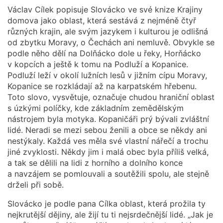
Václav Cílek popisuje Slovácko ve své knize Krajiny
domova jako oblast, která sestává z nejméně čtyř
různých krajin, ale svým jazykem i kulturou je odlišná
od zbytku Moravy, o Čechách ani nemluvě. Obvykle se
podle něho dělí na Dolňácko dole u řeky, Horňácko
v kopcích a ještě k tomu na Podluží a Kopanice.
Podluží leží v okolí lužních lesů v jižním cípu Moravy,
Kopanice se rozkládají až na karpatském hřebenu.
Toto slovo, vysvětuje, označuje chudou hraniční oblast
s úzkými políčky, kde základním zemědělským
nástrojem byla motyka. Kopaničáři prý bývali zvláštní
lidé. Neradi se mezi sebou ženili a obce se někdy ani
nestýkaly. Každá ves měla své vlastní nářečí a trochu
jiné zvyklosti. Někdy jim i malá obec byla příliš velká,
a tak se dělili na lidi z horního a dolního konce
a navzájem se pomlouvali a soutěžili spolu, ale stejně
drželi při sobě.
Slovácko je podle pana Cílka oblast, která prožila ty
nejkrutější dějiny, ale žijí tu ti nejsrdečnější lidé. „Jak je