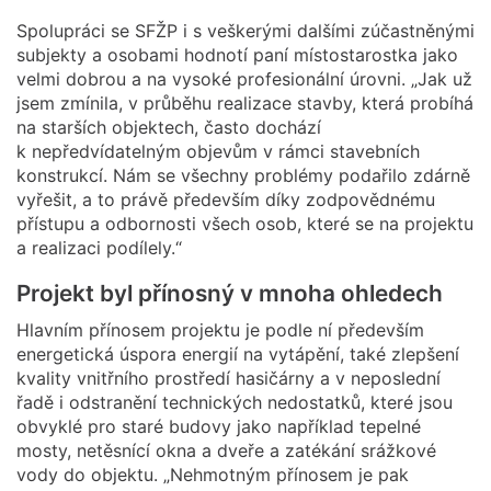
Spolupráci se SFŽP i s veškerými dalšími zúčastněnými
subjekty a osobami hodnotí paní místostarostka jako
velmi dobrou a na vysoké profesionální úrovni. „Jak už
jsem zmínila, v průběhu realizace stavby, která probíhá
na starších objektech, často dochází
k nepředvídatelným objevům v rámci stavebních
konstrukcí. Nám se všechny problémy podařilo zdárně
vyřešit, a to právě především díky zodpovědnému
přístupu a odbornosti všech osob, které se na projektu
a realizaci podílely.“
Projekt byl přínosný v mnoha ohledech
Hlavním přínosem projektu je podle ní především
energetická úspora energií na vytápění, také zlepšení
kvality vnitřního prostředí hasičárny a v neposlední
řadě i odstranění technických nedostatků, které jsou
obvyklé pro staré budovy jako například tepelné
mosty, netěsnící okna a dveře a zatékání srážkové
vody do objektu. „Nehmotným přínosem je pak