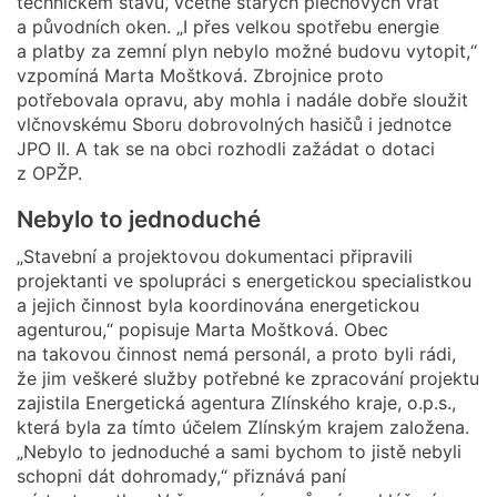
technickém stavu, včetně starých plechových vrat
a původních oken. „I přes velkou spotřebu energie
a platby za zemní plyn nebylo možné budovu vytopit,“
vzpomíná Marta Moštková. Zbrojnice proto
potřebovala opravu, aby mohla i nadále dobře sloužit
vlčnovskému Sboru dobrovolných hasičů i jednotce
JPO II. A tak se na obci rozhodli zažádat o dotaci
z OPŽP.
Nebylo to jednoduché
„Stavební a projektovou dokumentaci připravili
projektanti ve spolupráci s energetickou specialistkou
a jejich činnost byla koordinována energetickou
agenturou,“ popisuje Marta Moštková. Obec
na takovou činnost nemá personál, a proto byli rádi,
že jim veškeré služby potřebné ke zpracování projektu
zajistila Energetická agentura Zlínského kraje, o.p.s.,
která byla za tímto účelem Zlínským krajem založena.
„Nebylo to jednoduché a sami bychom to jistě nebyli
schopni dát dohromady,“ přiznává paní