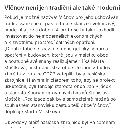
Vlčnov není jen tradiční ale také moderní
Pokud je možné nazývat Vlčnov pro jeho uchovávání
tradic skanzenem, pak je to ale skanzen velmi živý,
moderní a jde s dobou. A proto se tu také rozhodli
investovat do nejmoderněších ekonomických
a k životnímu prostředí šetrných opatření.
„Dlouhodobě se snažíme o energeticky úsporná
opatření v budovách, které jsou v majetku obce
a postupně své snahy realizujeme,“ říká Marta
Moštková, místostarostka obce. Jednou z budov,
které tu z dotace OPŽP zateplili, byla hasičská
zbrojnice. Hlavním iniciátorem toho, aby se projekt
uskutečnil, byli tehdejš starosta obce Jan Pijáček
a starosta Sboru dobrovolných hasičů Stanislav
Moštěk. „Realizace pak byla samozřejmě možná po
souhlasném stanovisku zastupitelů obce Vlčnov,“
doplňuje Marta Moštková.
Obvodový plášť hasičské zbrojnice byl ve špatném