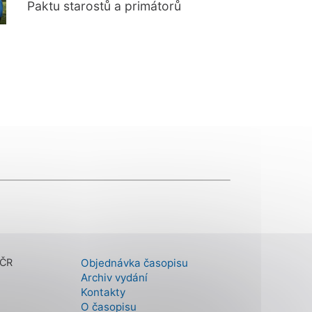
Paktu starostů a primátorů
 ČR
Objednávka časopisu
Archiv vydání
Kontakty
O časopisu