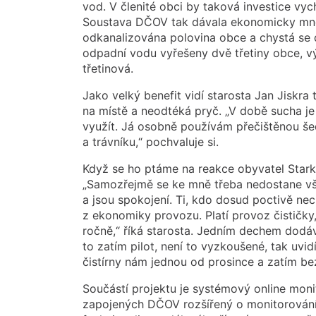
vod. V členité obci by taková investice vyc
Soustava DČOV tak dávala ekonomicky mno
odkanalizována polovina obce a chystá se d
odpadní vodu vyřešeny dvě třetiny obce, výš
třetinová.
Jako velký benefit vidí starosta Jan Jiskra
na místě a neodtéká pryč. „V době sucha j
využít. Já osobně používám přečištěnou še
a trávníku,“ pochvaluje si.
Když se ho ptáme na reakce obyvatel Starko
„Samozřejmě se ke mně třeba nedostane všec
a jsou spokojení. Ti, kdo dosud poctivě nec
z ekonomiky provozu. Platí provoz čističky, 
ročně,“ říká starosta. Jedním dechem dodáv
to zatím pilot, není to vyzkoušené, tak uvid
čistírny nám jednou od prosince a zatím be
Součástí projektu je systémový online mon
zapojených DČOV rozšířený o monitorování b