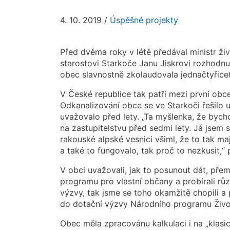
4. 10. 2019
/
Úspěšné projekty
Před dvěma roky v létě předával ministr ži
starostovi Starkoče Janu Jiskrovi rozhodnu
obec slavnostně zkolaudovala jednačtyřice
V České republice tak patří mezi první obce,
Odkanalizování obce se ve Starkoči řešilo
uvažovalo před lety. „Ta myšlenka, že bych
na zastupitelstvu před sedmi lety. Já jsem 
rakouské alpské vesnici všiml, že to tak ma
a také to fungovalo, tak proč to nezkusit,“ 
V obci uvažovali, jak to posunout dát, pře
programu pro vlastní občany a probírali růz
výzvy, tak jsme se toho okamžitě chopili a
do dotační výzvy Národního programu Život
Obec měla zpracovánu kalkulaci i na „klasic