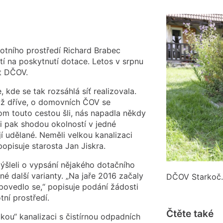
votního prostředí Richard Brabec
tí na poskytnutí dotace. Letos v srpnu
t DČOV.
 kde se tak rozsáhlá síť realizovala.
 už dříve, o domovních ČOV se
om touto cestou šli, nás napadla někdy
si pak shodou okolností v jedné
jí udělané. Neměli velkou kanalizaci
popisuje starosta Jan Jiskra.
mýšleli o vypsání nějakého dotačního
né další varianty. „Na jaře 2016 začaly
DČOV Starkoč.
 povedlo se,“ popisuje podání žádosti
ní prostředí.
Čtěte také
kou“ kanalizaci s čistírnou odpadních