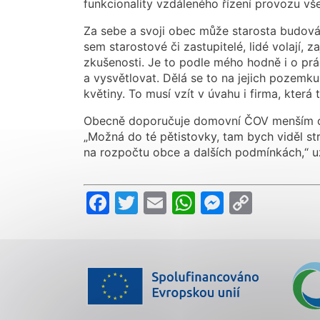
funkcionality vzdáleného řízení provozu v
Za sebe a svoji obec může starosta budov
sem starostové či zastupitelé, lidé volají, z
zkušenosti. Je to podle mého hodně i o práci
a vysvětlovat. Dělá se to na jejich pozemku
květiny. To musí vzít v úvahu i firma, která t
Obecně doporučuje domovní ČOV menším ob
„Možná do té pětistovky, tam bych viděl st
na rozpočtu obce a dalších podmínkách,“ uz
Facebook
Twitter
Email
WhatsApp
Messeng
Copy
Link