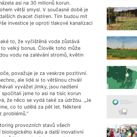
házela asi na 30 milionů korun.
hem větší smysl. V současné době je
alších dvacet čistíren. Tím budou mít
e investice je oproti tlakové kanalizaci
 také to, že vyčištěná voda zůstává
e to velký bonus. Člověk toho může
dou vodu na zalévání stromů, květin
če, považuje je za veskrze pozitivní.
hno, ale lidé si to většinou chválí
hávali vyvážet jímky, jsou nadšení
spočítali jsme to asi na tisíc korun
á, že něco se vydá také za údržbu. „Je
íme, co to udělá za pět let. Některé
z problémů.“
itoring provozních stavů všech
iologického kalu a další inovativní