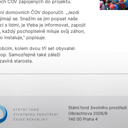
šech ČOV zapojených do projektu.
ání domovních ČOV doporučit. „Jezdí
ajímají se. Snažím se jim popsat naše
 s lidmi, je třeba je informovat, zapojit
, každý pochopitelně miluje svůj záhon,
o instaluje,“ popisuje.
cím, kolem dvou tří set obyvatel.
rop. Samozřejmě také záleží
avírá starosta.
er
Státní fond životního prostředí
Olbrachtova 2006/9
140 00 Praha 4