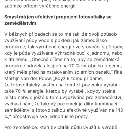
zatímco přitom vyrábíme energii.“
Smysl má jen efektivní propojení fotovoltaiky se
zemědělstvím
V běžných případech se to má tak, že dvojí způsob
využívání půdy vede k poklesu jak zemědělské
produkce, tak vyrobené energie ve srovnání s případy,
kdy je půda využívána výhradně buď k jednomu, nebo
k druhému. „Obecně cílíme na to, aby se zemědělská
produkce udržela alespoň na 70 % výrobního objemu,
který měla před nainstalováním solárních panelů,“ říká
Martijn van der Pouw. „Když k tomu přidáme,
že fotovoltaický systém na tomtéž pozemku vyrábí
také 70 % energie, kterou by vyráběl, kdyby stejné
místo nebylo ještě k tomu využíváno pro zemědělství,
vychází nám, že takový pozemek je díky kombinaci
zemědělství s fotovoltaikou efektivně využíván na 140
%,“ představuje své jednoduché počty.
Pro zemědělce, kteří by chtěli půdu využít k výrobě