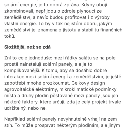
solární energie, je to dobrá zpráva. Kdyby obojí
zkombinovali, nepřijdou o zdroje plynoucí ze
zemědělství, a navíc budou profitovat i z výroby
vlastní energie. To by v tak nejistém oboru, jakým
zemědělství je, znamenalo jistotu a stabilitu finančních
toků.
Složitější, než se zdá
Zní to celé jednoduše: mezi řádky salátu se na pole
prostě nainstalují solární panely, ale je to
komplikovanější. K tomu, aby se dosáhlo dobré
interakce mezi solární energií a zemědělstvím, je ještě
zapotřebí mnohé prozkoumat. Celkový design
agrovoltaické elektrárny, mikroklimatické podmínky
místa a druhy plodin pěstované mezi panely jsou jen
některé faktory, které určují, zda je celý projekt trvale
udržitelný, nebo ne.
Například solární panely nevyhnutelně vrhají na zem
stín. To může prospívat některým plodinám, ale jiným