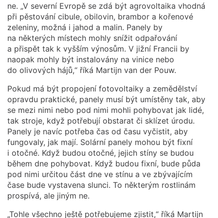
ne. „V severní Evropě se zdá být agrovoltaika vhodná
při pěstování cibule, obilovin, brambor a kořenové
zeleniny, možná i jahod a malin. Panely by
na některých místech mohly snížit odpařování
a přispět tak k vyšším výnosům. V jižní Francii by
naopak mohly být instalovány na vinice nebo
do olivových hájů,“ říká Martijn van der Pouw.
Pokud má být propojení fotovoltaiky a zemědělství
opravdu praktické, panely musí být umístěny tak, aby
se mezi nimi nebo pod nimi mohli pohybovat jak lidé,
tak stroje, když potřebují obstarat či sklízet úrodu.
Panely je navíc potřeba čas od času vyčistit, aby
fungovaly, jak mají. Solární panely mohou být fixní
i otočné. Když budou otočné, jejich stíny se budou
během dne pohybovat. Když budou fixní, bude půda
pod nimi určitou část dne ve stínu a ve zbývajícím
čase bude vystavena slunci. To některým rostlinám
prospívá, ale jiným ne.
„Tohle všechno ještě potřebujeme zjistit,“ říká Martijn