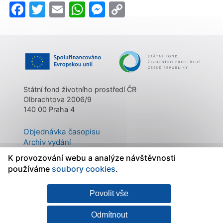
Facebook
Twitter
Email
WhatsApp
Messenger
Copy
Link
Státní fond životního prostředí ČR
Olbrachtova 2006/9
140 00 Praha 4
Objednávka časopisu
Archiv vydání
Kontakty
K provozování webu a analýze návštěvnosti
O časopisu
používáme
soubory cookies
.
Povolit vše
Mapa stránek
|
Státní fond
Prohlášení o
životního prostředí ČR
přístupnosti
|
Zásady
Odmítnout