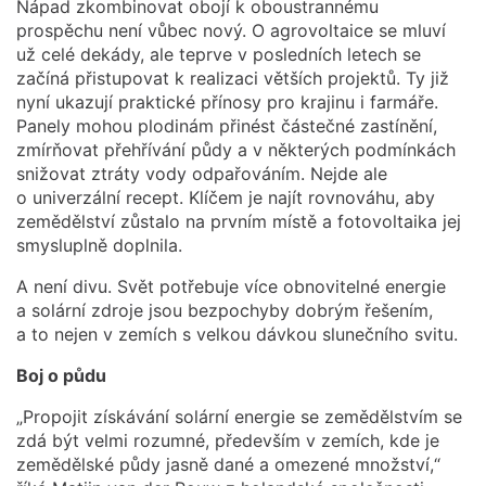
Nápad zkombinovat obojí k oboustrannému
prospěchu není vůbec nový. O agrovoltaice se mluví
už celé dekády, ale teprve v posledních letech se
začíná přistupovat k realizaci větších projektů. Ty již
nyní ukazují praktické přínosy pro krajinu i farmáře.
Panely mohou plodinám přinést částečné zastínění,
zmírňovat přehřívání půdy a v některých podmínkách
snižovat ztráty vody odpařováním. Nejde ale
o univerzální recept. Klíčem je najít rovnováhu, aby
zemědělství zůstalo na prvním místě a fotovoltaika jej
smysluplně doplnila.
A není divu. Svět potřebuje více obnovitelné energie
a solární zdroje jsou bezpochyby dobrým řešením,
a to nejen v zemích s velkou dávkou slunečního svitu.
Boj o půdu
„Propojit získávání solární energie se zemědělstvím se
zdá být velmi rozumné, především v zemích, kde je
zemědělské půdy jasně dané a omezené množství,“