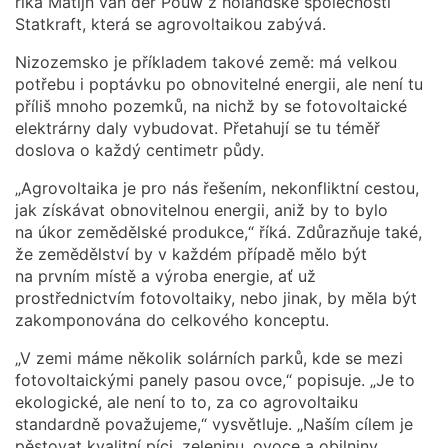
říká Matijn van der Pouw z holandské společnosti
Statkraft, která se agrovoltaikou zabývá.
Nizozemsko je příkladem takové země: má velkou
potřebu i poptávku po obnovitelné energii, ale není tu
příliš mnoho pozemků, na nichž by se fotovoltaické
elektrárny daly vybudovat. Přetahují se tu téměř
doslova o každý centimetr půdy.
„Agrovoltaika je pro nás řešením, nekonfliktní cestou,
jak získávat obnovitelnou energii, aniž by to bylo
na úkor zemědělské produkce,“ říká. Zdůrazňuje také,
že zemědělství by v každém případě mělo být
na prvním místě a výroba energie, ať už
prostřednictvím fotovoltaiky, nebo jinak, by měla být
zakomponována do celkového konceptu.
„V zemi máme několik solárních parků, kde se mezi
fotovoltaickými panely pasou ovce,“ popisuje. „Je to
ekologické, ale není to to, za co agrovoltaiku
standardně považujeme,“ vysvětluje. „Naším cílem je
pěstovat kvalitní píci, zeleninu, ovoce a obilniny,