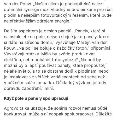
van der Pouw. „Naším cílem je pochopitelně nalézt
optimální synergii mezi vhodnými podmínkami pro růst
plodin a nejlepším fotovoltaickým řešením, které bude
nejefektivnějším zdrojem energie.“
Dalším aspektem je design panelů. „Panely, které si
nainstalujete na pole, nejsou stejné jako panely, které
si dáte na střechu domu,“ vysvětluje Martijn van der
Pouw. „Na poli se bojuje o každičký foton,“ připomíná.
Vyvstávají otázky. Mělo by světlo produkovat
elektřinu, nebo pohánět fotosyntézu? „Na poli by
možná bylo lepší používat panely, které propouštějí
nějaké světlo, a to se dostane dolů k plodinám, nebo
je instalovat ve větších vzdálenostech od sebe než
v běžném solárním parku. Důkladný výzkum je tedy
opravdu zapotřebí,“ míní.
Když pole a panely spolupracují
Agrovoltaika ukazuje, že solární rozvoj nemusí půdě
konkurovat: může s ní naopak spolupracovat. Důležité