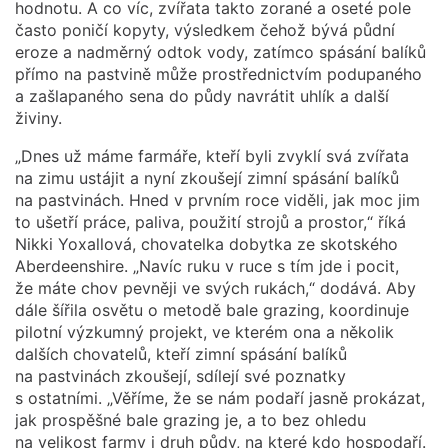
hodnotu. A co víc, zvířata takto zorané a oseté pole
často poničí kopyty, výsledkem čehož bývá půdní
eroze a nadměrný odtok vody, zatímco spásání balíků
přímo na pastvině může prostřednictvím podupaného
a zašlapaného sena do půdy navrátit uhlík a další
živiny.
„Dnes už máme farmáře, kteří byli zvyklí svá zvířata
na zimu ustájit a nyní zkoušejí zimní spásání balíků
na pastvinách. Hned v prvním roce viděli, jak moc jim
to ušetří práce, paliva, použití strojů a prostor,“ říká
Nikki Yoxallová, chovatelka dobytka ze skotského
Aberdeenshire. „Navíc ruku v ruce s tím jde i pocit,
že máte chov pevněji ve svých rukách,“ dodává. Aby
dále šířila osvětu o metodě bale grazing, koordinuje
pilotní výzkumný projekt, ve kterém ona a několik
dalších chovatelů, kteří zimní spásání balíků
na pastvinách zkoušejí, sdílejí své poznatky
s ostatními. „Věříme, že se nám podaří jasně prokázat,
jak prospěšné bale grazing je, a to bez ohledu
na velikost farmy i druh půdy, na které kdo hospodaří.