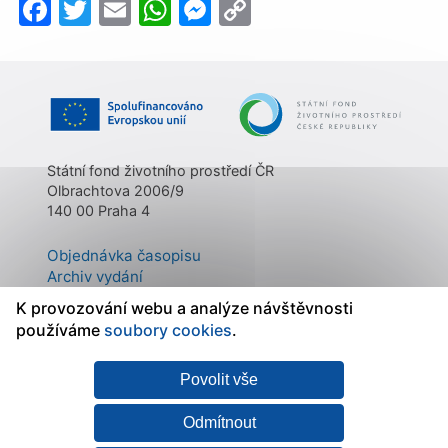
Facebook
Twitter
Email
WhatsApp
Messenger
Copy
Link
Státní fond životního prostředí ČR
Olbrachtova 2006/9
140 00 Praha 4
Objednávka časopisu
Archiv vydání
Kontakty
K provozování webu a analýze návštěvnosti
O časopisu
používáme
soubory cookies
.
Povolit vše
Mapa stránek
|
Státní fond
Prohlášení o
životního prostředí ČR
přístupnosti
|
Zásady
Odmítnout
zpracování osobních