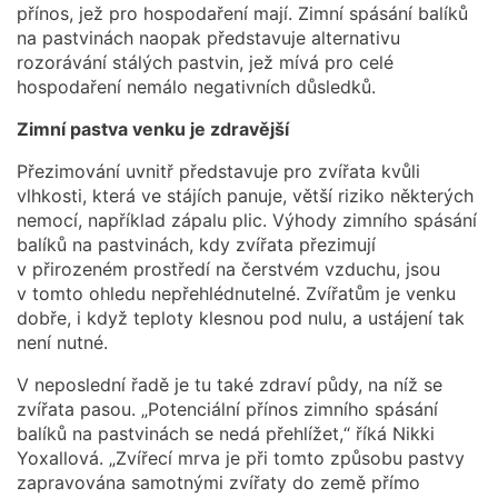
přínos, jež pro hospodaření mají. Zimní spásání balíků
na pastvinách naopak představuje alternativu
rozorávání stálých pastvin, jež mívá pro celé
hospodaření nemálo negativních důsledků.
Zimní pastva venku je zdravější
Přezimování uvnitř představuje pro zvířata kvůli
vlhkosti, která ve stájích panuje, větší riziko některých
nemocí, například zápalu plic. Výhody zimního spásání
balíků na pastvinách, kdy zvířata přezimují
v přirozeném prostředí na čerstvém vzduchu, jsou
v tomto ohledu nepřehlédnutelné. Zvířatům je venku
dobře, i když teploty klesnou pod nulu, a ustájení tak
není nutné.
V neposlední řadě je tu také zdraví půdy, na níž se
zvířata pasou. „Potenciální přínos zimního spásání
balíků na pastvinách se nedá přehlížet,“ říká Nikki
Yoxallová. „Zvířecí mrva je při tomto způsobu pastvy
zapravována samotnými zvířaty do země přímo