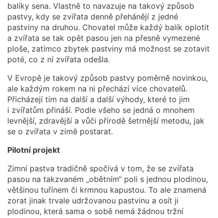
balíky sena. Vlastně to navazuje na takový způsob
pastvy, kdy se zvířata denně přehánějí z jedné
pastviny na druhou. Chovatel může každý balík oplotit
a zvířata se tak opět pasou jen na přesně vymezené
ploše, zatímco zbytek pastviny má možnost se zotavit
poté, co z ní zvířata odešla.
V Evropě je takový způsob pastvy poměrně novinkou,
ale každým rokem na ni přechází více chovatelů.
Přicházejí tím na další a další výhody, které to jim
i zvířatům přináší. Podle všeho se jedná o mnohem
levnější, zdravější a vůči přírodě šetrnější metodu, jak
se o zvířata v zimě postarat.
Pilotní projekt
Zimní pastva tradičně spočívá v tom, že se zvířata
pasou na takzvaném „obětním“ poli s jednou plodinou,
většinou tuřínem či krmnou kapustou. To ale znamená
zorat jinak trvale udržovanou pastvinu a osít ji
plodinou, která sama o sobě nemá žádnou tržní