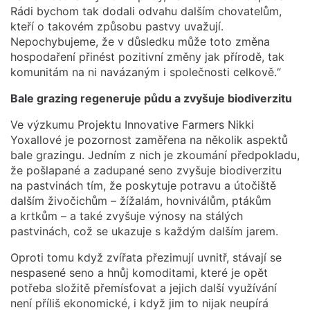
Rádi bychom tak dodali odvahu dalším chovatelům,
kteří o takovém způsobu pastvy uvažují.
Nepochybujeme, že v důsledku může toto změna
hospodaření přinést pozitivní změny jak přírodě, tak
komunitám na ni navázaným i společnosti celkově.“
Bale grazing regeneruje půdu a zvyšuje biodiverzitu
Ve výzkumu Projektu Innovative Farmers Nikki
Yoxallové je pozornost zaměřena na několik aspektů
bale grazingu. Jedním z nich je zkoumání předpokladu,
že pošlapané a zadupané seno zvyšuje biodiverzitu
na pastvinách tím, že poskytuje potravu a útočiště
dalším živočichům – žížalám, hovniválům, ptákům
a krtkům – a také zvyšuje výnosy na stálých
pastvinách, což se ukazuje s každým dalším jarem.
Oproti tomu když zvířata přezimují uvnitř, stávají se
nespasené seno a hnůj komoditami, které je opět
potřeba složitě přemísťovat a jejich další využívání
není příliš ekonomické, i když jim to nijak neupírá