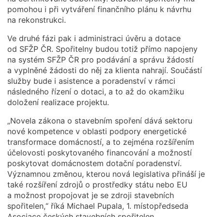
pomohou i při vytváření finančního plánu k návrhu
na rekonstrukci.
Ve druhé fázi pak i administraci úvěru a dotace
od SFŽP ČR. Spořitelny budou totiž přímo napojeny
na systém SFŽP ČR pro podávání a správu žádostí
a vyplněné žádosti do něj za klienta nahrají. Součástí
služby bude i asistence a poradenství v rámci
následného řízení o dotaci, a to až do okamžiku
doložení realizace projektu.
„Novela zákona o stavebním spoření dává sektoru
nové kompetence v oblasti podpory energetické
transformace domácností, a to zejména rozšířením
účelovosti poskytovaného financování a možností
poskytovat domácnostem dotační poradenství.
Významnou změnou, kterou nová legislativa přináší je
také rozšíření zdrojů o prostředky státu nebo EU
a možnost propojovat je se zdroji stavebních
spořitelen,“ říká Michael Pupala, 1. místopředseda
Asociace českých stavebních spořitelen.