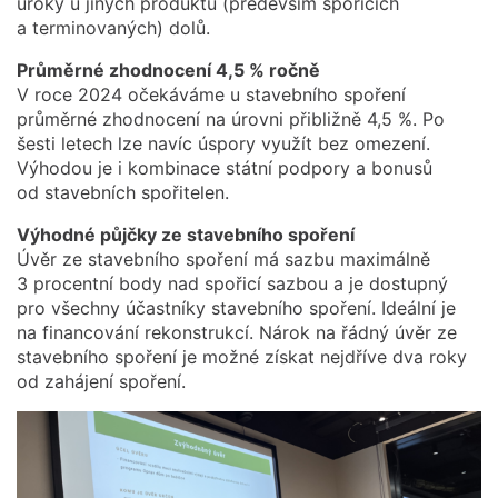
úroky u jiných produktů (především spořících
a terminovaných) dolů.
Průměrné zhodnocení 4,5 % ročně
V roce 2024 očekáváme u stavebního spoření
průměrné zhodnocení na úrovni přibližně 4,5 %. Po
šesti letech lze navíc úspory využít bez omezení.
Výhodou je i kombinace státní podpory a bonusů
od stavebních spořitelen.
Výhodné půjčky ze stavebního spoření
Úvěr ze stavebního spoření má sazbu maximálně
3 procentní body nad spořicí sazbou a je dostupný
pro všechny účastníky stavebního spoření. Ideální je
na financování rekonstrukcí. Nárok na řádný úvěr ze
stavebního spoření je možné získat nejdříve dva roky
od zahájení spoření.