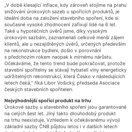
„V době klesající inflace, kdy zároveň stojíme na prahu
snižování úrokových sazeb u spořicích produktů, je
ideální doba na založení stavebního spoření, kde si
současné vysoké zhodnocení zafixují lidé na 6 let.
Také u hypotéčních úvěrů jsme, díky vysokým
úrokovým sazbám, zaznamenali celkově menší zájem
klientů, ale u nezajištěných úvěrů, určených především
na rekonstrukce bydleni, došlo v porovnání
s předchozím rokem naopak k mírnému nárůstu.
Očekáváme, že tento trend bude pokračovat, protože
stavební spořitelny se stávají hybateli vlny energeticky
udržitelných rekonstrukcí, která Česko v následujících
letech čeká,“ říká Libor Vošický, předseda Asociace
českých stavebních spořitelen.
Nejvýhodnější spořící produkt na trhu
Úrokové sazby u stavebního spoření jsou garantované
na celých šest let. Jiný takto dlouhodobý produkt
na trhu neexistuje. Vzhledem k očekávanému vývoji
základní sazby ČNB půjdou letos i v dalších letech