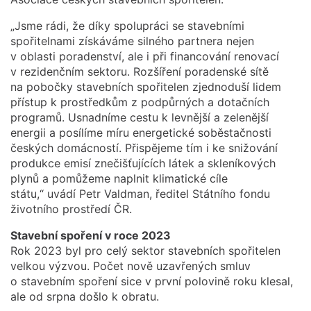
„Jsme rádi, že díky spolupráci se stavebními
spořitelnami získáváme silného partnera nejen
v oblasti poradenství, ale i při financování renovací
v rezidenčním sektoru. Rozšíření poradenské sítě
na pobočky stavebních spořitelen zjednoduší lidem
přístup k prostředkům z podpůrných a dotačních
programů. Usnadníme cestu k levnější a zelenější
energii a posílíme míru energetické soběstačnosti
českých domácností. Přispějeme tím i ke snižování
produkce emisí znečišťujících látek a skleníkových
plynů a pomůžeme naplnit klimatické cíle
státu,“ uvádí Petr Valdman, ředitel Státního fondu
životního prostředí ČR.
Stavební spoření v roce 2023
Rok 2023 byl pro celý sektor stavebních spořitelen
velkou výzvou. Počet nově uzavřených smluv
o stavebním spoření sice v první polovině roku klesal,
ale od srpna došlo k obratu.