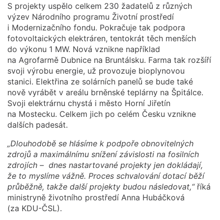
S projekty uspělo celkem 230 žadatelů z různých
výzev Národního programu Životní prostředí
i Modernizačního fondu. Pokračuje tak podpora
fotovoltaických elektráren, tentokrát těch menších
do výkonu 1 MW. Nová vznikne například
na Agrofarmě Dubnice na Bruntálsku. Farma tak rozšíří
svoji výrobu energie, už provozuje bioplynovou
stanici. Elektřina ze solárních panelů se bude také
nově vyrábět v areálu brněnské teplárny na Špitálce.
Svoji elektrárnu chystá i město Horní Jiřetín
na Mostecku. Celkem jich po celém Česku vznikne
dalších padesát.
„Dlouhodobě se hlásíme k podpoře obnovitelných
zdrojů a maximálnímu snížení závislosti na fosilních
zdrojích – dnes nastartované projekty jen dokládají,
že to myslíme vážně. Proces schvalování dotací běží
průběžně, takže další projekty budou následovat,“
říká
ministryně životního prostředí Anna Hubáčková
(za KDU-ČSL).