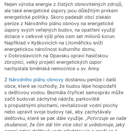
Nejen výroba energie z čistých obnovitelných zdrojů,
ale také energetické úspory jsou důležitým prvkem
energetické politiky. Skoro padesát obcí získalo
peníze z Národního plánu obnovy na energetické
úspory svých veřejných budov, na opatření využijí
dotace v celkové výši přes osm set milionů korun.
Například v Kyškovicích na Litoměřicku sníží
energetickou náročnost kulturního domu,
v Dobroslavicích na Opavsku opraví hasičskou
zbrojnici, velký projekt energetických úspor
nachystala brněnská nemocnice u sv. Anny.
Z
Národního plánu obnovy
dostanou peníze i další
obce, které se rozhodly, že budou lépe hospodařit
s dešťovou vodou. Bezmála čtyřicet samospráv může
začít budovat záchytné nádrže, parkoviště
s propustnými plochami, revitalizovat vodní plochy
nebo upravit svoje budovy tak, aby zachytávaly
dešťovku, které se pak dále využije.
„Potvrzuje se naše
zkušenost, že čím dál tím více obcí si uvědomuje, jaký
cenný zdroj dešťová voda představuje a snaží se ji