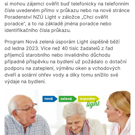
si mohou zájemci ověřit buď telefonicky na telefonním
čísle uvedeném přímo v průkazu nebo na nové stránce
Poradenství NZÚ Light v záložce „Chci ověřit
poradce“, a to na základě jména poradce nebo
identifikačního čísla průkazu.
Program Nová zelená úsporám Light úspěšně běží
od ledna 2023. Více než 40 tisíc žadatelů z řad
příjemců starobního nebo invalidního důchodu
případně příspěvku na bydlení už požádalo o dotační
podporu na zateplení, výměnu oken a vchodových
dveří a solární ohřev vody a díky tomu snížilo své
výdaje na bydlení.