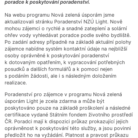
poradce k poskytování poradenství.
Na webu programu Nová zelená úsporám jsme
aktualizovali stránku Poradenství NZÚ Light. Nově
mohou zájemci o rychlé a snadné zateplení a solární
ohřev vody vyhledávat poradce podle svého bydliště.
Po zadání adresy případně na základě aktuální polohy
zájemce nabídne systém kontaktní údaje na nejbližší
osoby oprávněné k poskytování poradenství
k dotovaným opatřením, k vypracování potřebných
posudků a dalších formulářů a k pomoci nejen
s podáním žádosti, ale i s následným doložením
realizace.
Poradenství pro zájemce v programu Nová zelená
úsporám Light je zcela zdarma a může být
poskytováno pouze na základě proškolení a následné
certifikace vydané Státním fondem životního prostředí
ČR. Poradci mají k dispozici průkaz prokazující jejich
oprávněnost k poskytování této služby, a jsou povinni
předložit ho na vyžádání. Platnost a pravost průkazu