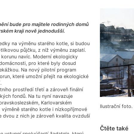
pění bude pro majitele rodinných domů
ském kraji nově jednodušší.
edky na výměnu starého kotle, si budou
líkovou půjčku, z níž výměnu zaplatí.
 korunu navíc. Moderní ekologicky
 domácnosti, pro které byly dosud
ekážkou. Na nový pilotní program
orun, které umožní přejít na ekologické
.
ního prostředí třetí a zároveň finální
kých fondů. Na tu nyní navazuje
oravskoslezském, Karlovarském
Ilustrační foto
k výměně starého kotle i nízkopříjmové
 dvou z nich je zároveň kvalita ovzduší
Čtěte také
e vstupní spoluúčastí žadatele, který