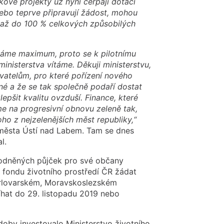
ové projekty už nyní čerpají dotaci
ebo teprve připravují žádost, mohou
to až do 100 % celkových způsobilých
ěláme maximum, proto se k pilotnímu
inisterstva vítáme. Děkuji ministerstvu,
atelům, pro které pořízení nového
né a že se tak společně podaří dostat
pšit kvalitu ovzduší. Finance, které
e na progresivní obnovu zeleně tak,
o z nejzelenějších měst republiky,“
r města Ústí nad Labem. Tam se dnes
l.
hodněných půjček pro své občany
o fondu životního prostředí ČR žádat
arlovarském, Moravskoslezském
íhat do 29. listopadu 2019 nebo
doby investovalo Ministerstvo životního