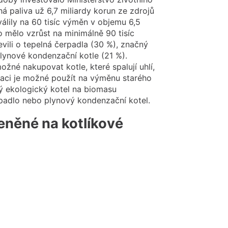
á paliva už 6,7 miliardy korun ze zdrojů
álily na 60 tisíc výměn v objemu 6,5
o mělo vzrůst na minimálně 90 tisíc
vili o tepelná čerpadla (30 %), značný
lynové kondenzační kotle (21 %).
ožné nakupovat kotle, které spalují uhlí,
taci je možné použít na výměnu starého
ový ekologický kotel na biomasu
rpadlo nebo plynový kondenzační kotel.
eněné na kotlíkové