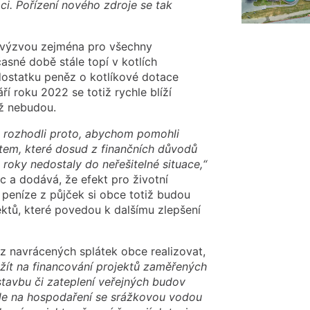
aci. Pořízení nového zdroje se tak
m výzvou zejména pro všechny
asné době stále topí v kotlích
edostatku peněz o kotlíkové dotace
í roku 2022 se totiž rychle blíží
už nebudou.
se rozhodli proto, abychom pomohli
tem, které dosud z finančních důvodů
roky nedostaly do neřešitelné situace,“
c a dodává, že efekt pro životní
peníze z půjček si obce totiž budou
ektů, které povedou k dalšímu zlepšení
z navrácených splátek obce realizovat,
ít na financování projektů zaměřených
stavbu či zateplení veřejných budov
dále na hospodaření se srážkovou vodou