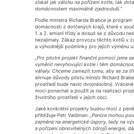
získat jak zálohu na pořízení kotle, tak dot
domácnostem maximálně zjednoduší.“
Podle ministra Richarda Brabce je progra
domácnosti z dotčených krajů, které v souč
1. a 2. emisní třídy a dosud se z důvodu n
nezajímaly. Zákaz provozu těchto kotlů v zář
a výhodnější podmínky pro jejich výměnu 
„Pro pilotní projekt finanční pomoci jsme 
vyměnit nevyhovující kotle i těm domácnos
váhaly. Chceme zamezit tomu, aby se za tři 
shrnuje důvody pilotu ministr Richard Brabe
prostředí bude navíc dvojnásobný. Vrácené 
moci ponechat a použít je na realizaci proj
životního prostředí v jejich obci.
Jaké konkrétní projekty budou moci z peně
přibližuje Petr Valdman:
„Peníze mohou použ
zejména na energetické úspory, tedy na vý
a pořízení obnovitelných zdrojů energie, 