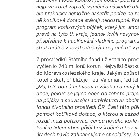
nejprve kotel zaplatí, vymění a následně ob
ale prakticky nemožné našetřit peníze na 
ně kotlíkové dotace stávají nedostupné. P
program kotlíkových půjček, který jim umo
právě na tyto tři kraje, jednak kvůli nevyho
přispíváme k naplňování vládního program
strukturálně znevýhodněným regionům,“
vys
Z prostředků Státního fondu životního pros
vyčlenilo 740 milionů korun. Nejvyšší částku
do Moravskoslezského kraje. Jakým způso
kotel získat, přibližuje Petr Valdman, ředit
„Majitelé domů nebudou o zálohu na nový ko
obce, pokud se jejich obec do tohoto proje
na půjčky a související administrativu obc
fondu životního prostředí ČR. Část této půj
pomocí kotlíkové dotace, o kterou si zažáda
rozdíl mezi pořizovací cenou nového kotle 
Peníze lidem obce půjčí bezúročně a bez ja
úřadech navíc zafinancujeme specialisty, k