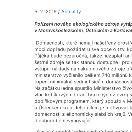
5. 2. 2019
/
Aktuality
Pořízení nového ekologického zdroje vytá
v Moravskoslezském, Ústeckém a Karlovar
Domácnosti, které nemají našetřeny prostř
moci dopředu požádat u své obce o tzv. kot
Půjčka bude bezúročná, takže nezaplatí ani
šetrné zdroje se tak stanou dostupné i pro
vstupní náklady na nákup nového zdroje př
ministerstvo vyčlenilo celkem 740 milionů k
topení minimálně sedmi tisícům domácností
Na začátku ledna spustilo Ministerstvo život
vlnu kotlíkových dotací hrazených z evrops
doplňkovým programem, který spouští v M
a Ústeckém kraji. Jeho cílem je motivovat 
domácnosti z ekonomicky slabších krajů. Ve
dlouhodobě nevyhovující.
„Klasický model kotlíkových dotací počítá s