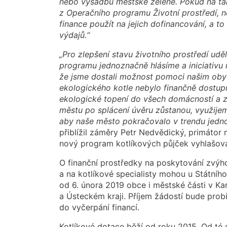
nebo výsadbu městské zeleně. Pokud na tak
z Operačního programu Životní prostředí, n
finance použít na jejich dofinancování, a 
výdajů.“
„Pro zlepšení stavu životního prostředí ud
programu jednoznačně hlásíme a iniciativu m
že jsme dostali možnost pomoci našim obyv
ekologického kotle nebylo finančně dostup
ekologické topení do všech domácností a zle
městu po splácení úvěru zůstanou, využijem
aby naše město pokračovalo v trendu jednoh
přiblížil záměry Petr Nedvědický, primáto
nový program kotlíkových půjček vyhlašova
O finanční prostředky na poskytování zvý
a na kotlíkové specialisty mohou u Státníh
od 6. února 2019 obce i městské části v K
a Ústeckém kraji. Příjem žádostí bude prob
do vyčerpání financí.
Kotlíkové dotace běží od roku 2015. Od té 