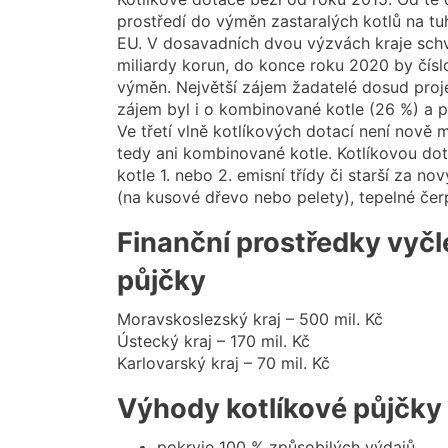
prostředí do výměn zastaralých kotlů na tuh
EU. V dosavadních dvou výzvách kraje schv
miliardy korun, do konce roku 2020 by čísl
výměn. Největší zájem žadatelé dosud proje
zájem byl i o kombinované kotle (26 %) a p
Ve třetí vlně kotlíkových dotací není nově m
tedy ani kombinované kotle. Kotlíkovou do
kotle 1. nebo 2. emisní třídy či starší za n
(na kusové dřevo nebo pelety), tepelné če
Finanční prostředky vyčl
půjčky
Moravskoslezský kraj – 500 mil. Kč
Ústecký kraj – 170 mil. Kč
Karlovarský kraj – 70 mil. Kč
Výhody kotlíkové půjčky
pokryje 100 % způsobilých výdajů