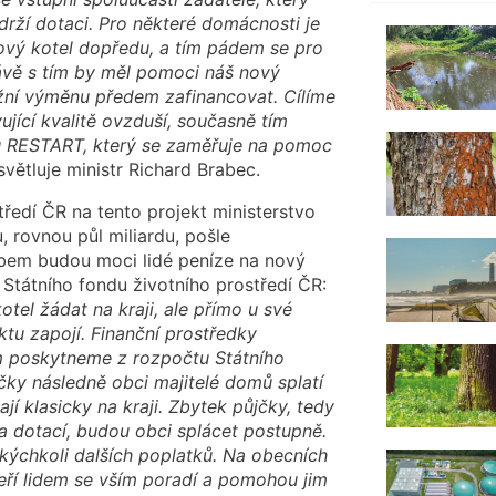
drží dotaci. Pro některé domácnosti je
nový kotel dopředu, a tím pádem se pro
rávě s tím by měl pomoci náš nový
žní výměnu předem zafinancovat. Cílíme
vující kvalitě ovzduší, současně tím
u RESTART, který se zaměřuje na pomoc
větluje ministr Richard Brabec.
tředí ČR na tento projekt ministerstvo
, rovnou půl miliardu, pošle
bem budou moci lidé peníze na nový
el Státního fondu životního prostředí ČR:
tel žádat na kraji, ale přímo u své
ktu zapojí. Finanční prostředky
ím poskytneme z rozpočtu Státního
čky následně obci majitelé domů splatí
jí klasicky na kraji. Zbytek půjčky, tedy
a dotací, budou obci splácet postupně.
kýchkoli dalších poplatků. Na obecních
teří lidem se vším poradí a pomohou jim