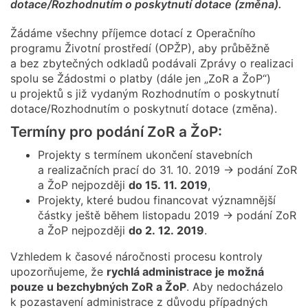
dotace/Rozhodnutím o poskytnutí dotace (změna).
Žádáme všechny příjemce dotací z Operačního
programu Životní prostředí (OPŽP), aby průběžně
a bez zbytečných odkladů podávali Zprávy o realizaci
spolu se Žádostmi o platby (dále jen „ZoR a ŽoP“)
u projektů s již vydaným Rozhodnutím o poskytnutí
dotace/Rozhodnutím o poskytnutí dotace (změna).
Termíny pro podání ZoR a ŽoP:
Projekty s termínem ukončení stavebních
a realizačních prací do 31. 10. 2019 → podání ZoR
a ŽoP nejpozději
do 15. 11. 2019
,
Projekty, které budou financovat významnější
částky ještě během listopadu 2019 → podání ZoR
a ŽoP nejpozději
do 2. 12. 2019
.
Vzhledem k časové náročnosti procesu kontroly
upozorňujeme, že
rychlá administrace je možná
pouze u bezchybných ZoR a ŽoP
. Aby nedocházelo
k pozastavení administrace z důvodu případných