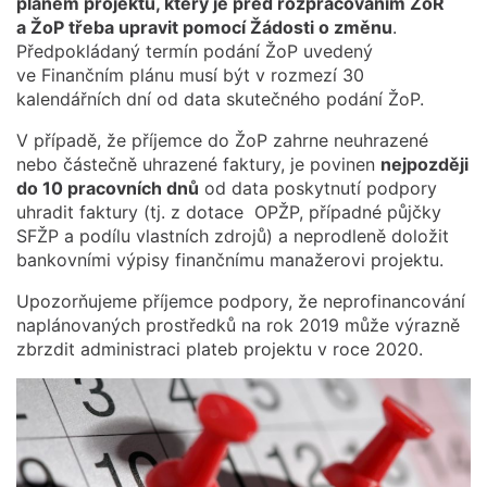
plánem projektu, který je před rozpracováním ZoR
a ŽoP třeba upravit pomocí Žádosti o změnu
.
Předpokládaný termín podání ŽoP uvedený
ve Finančním plánu musí být v rozmezí 30
kalendářních dní od data skutečného podání ŽoP.
V případě, že příjemce do ŽoP zahrne neuhrazené
nebo částečně uhrazené faktury, je povinen
nejpozději
do 10 pracovních dnů
od data poskytnutí podpory
uhradit faktury (tj. z dotace OPŽP, případné půjčky
SFŽP a podílu vlastních zdrojů) a neprodleně doložit
bankovními výpisy finančnímu manažerovi projektu.
Upozorňujeme příjemce podpory, že neprofinancování
naplánovaných prostředků na rok 2019 může výrazně
zbrzdit administraci plateb projektu v roce 2020.