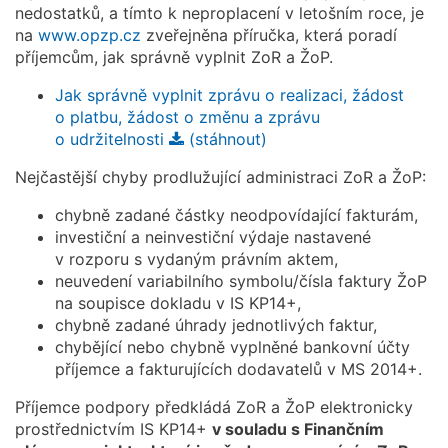
nedostatků, a tímto k neproplacení v letošním roce, je
na
www.opzp.cz
zveřejněna příručka, která poradí
příjemcům, jak správně vyplnit ZoR a ŽoP.
Jak správně vyplnit zprávu o realizaci, žádost
o platbu, žádost o změnu a zprávu
o udržitelnosti
(stáhnout)
Nejčastější chyby prodlužující administraci ZoR a ŽoP:
chybně zadané částky neodpovídající fakturám,
investiční a neinvestiční výdaje nastavené
v rozporu s vydaným právním aktem,
neuvedení variabilního symbolu/čísla faktury ŽoP
na soupisce dokladu v IS KP14+,
chybně zadané úhrady jednotlivých faktur,
chybějící nebo chybně vyplněné bankovní účty
příjemce a fakturujících dodavatelů v MS 2014+.
Příjemce podpory předkládá ZoR a ŽoP elektronicky
prostřednictvím IS KP14+
v souladu s Finančním