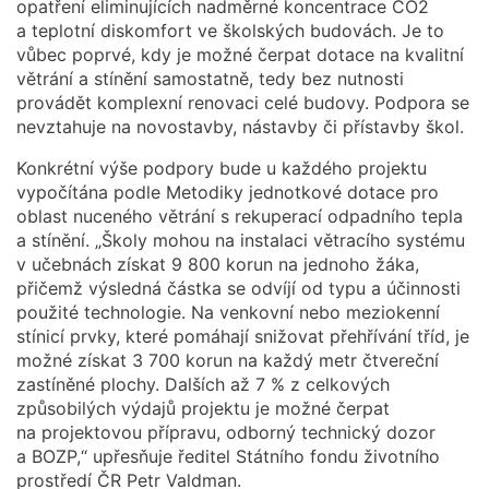
opatření eliminujících nadměrné koncentrace CO2
a teplotní diskomfort ve školských budovách. Je to
vůbec poprvé, kdy je možné čerpat dotace na kvalitní
větrání a stínění samostatně, tedy bez nutnosti
provádět komplexní renovaci celé budovy. Podpora se
nevztahuje na novostavby, nástavby či přístavby škol.
Konkrétní výše podpory bude u každého projektu
vypočítána podle Metodiky jednotkové dotace pro
oblast nuceného větrání s rekuperací odpadního tepla
a stínění. „Školy mohou na instalaci větracího systému
v učebnách získat 9 800 korun na jednoho žáka,
přičemž výsledná částka se odvíjí od typu a účinnosti
použité technologie. Na venkovní nebo meziokenní
stínicí prvky, které pomáhají snižovat přehřívání tříd, je
možné získat 3 700 korun na každý metr čtvereční
zastíněné plochy. Dalších až 7 % z celkových
způsobilých výdajů projektu je možné čerpat
na projektovou přípravu, odborný technický dozor
a BOZP,“ upřesňuje ředitel Státního fondu životního
prostředí ČR Petr Valdman.