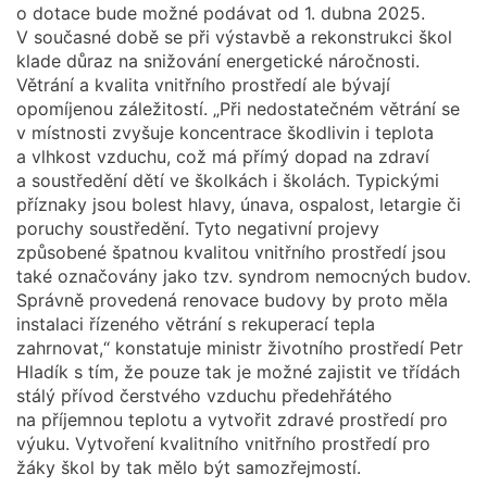
o dotace bude možné podávat od 1. dubna 2025.
V současné době se při výstavbě a rekonstrukci škol
klade důraz na snižování energetické náročnosti.
Větrání a kvalita vnitřního prostředí ale bývají
opomíjenou záležitostí. „Při nedostatečném větrání se
v místnosti zvyšuje koncentrace škodlivin i teplota
a vlhkost vzduchu, což má přímý dopad na zdraví
a soustředění dětí ve školkách i školách. Typickými
příznaky jsou bolest hlavy, únava, ospalost, letargie či
poruchy soustředění. Tyto negativní projevy
způsobené špatnou kvalitou vnitřního prostředí jsou
také označovány jako tzv. syndrom nemocných budov.
Správně provedená renovace budovy by proto měla
instalaci řízeného větrání s rekuperací tepla
zahrnovat,“ konstatuje ministr životního prostředí Petr
Hladík s tím, že pouze tak je možné zajistit ve třídách
stálý přívod čerstvého vzduchu předehřátého
na příjemnou teplotu a vytvořit zdravé prostředí pro
výuku. Vytvoření kvalitního vnitřního prostředí pro
žáky škol by tak mělo být samozřejmostí.