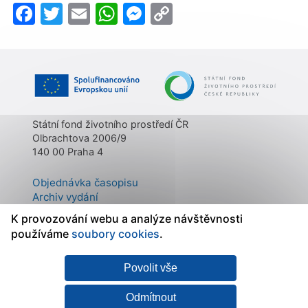
Facebook
Twitter
Email
WhatsApp
Messenger
Copy
Link
Státní fond životního prostředí ČR
Olbrachtova 2006/9
140 00 Praha 4
Objednávka časopisu
Archiv vydání
Kontakty
K provozování webu a analýze návštěvnosti
O časopisu
používáme
soubory cookies
.
Povolit vše
Mapa stránek
|
Státní fond
Prohlášení o
životního prostředí ČR
přístupnosti
|
Zásady
Odmítnout