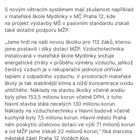
S novým větracím systémem mají zkušenost například
v mateřské škole Mydlinky v MČ Praha 12, kde
na projekt výstavby MŠ v pasivním standardu získali
také dotační podporu MŽP.
„Jsme hrdí na naši novou školku pro 112 žáků, kterou
jsme postavili i díky dotaci MŽP. Vzduchotechnika
instalovaná v mateřské škole Mydlinky snižuje
energetické ztráty v průběhu výměny vzduchu, jelikož
čerstvý vzduch je v rekuperační jednotce ohříván
teplem z odpadního vzduchu. V prostorách mateřské
školy je tak stabilnější klima a nižší koncentrace oxidu
uhličitého. Náklady na stavbu školky včetně areálu
byly přes 153,5 milionu korun včetně DPH, z toho
hlavní stavba stála necelých 130 milionu korun.
Náklady na vzduchotechniku v hlavní budově včetně
kuchyně byly 7,5 milionu korun. Hlavní město Praha
nám poskytlo účelovou dotaci ve výši 71 milionů korun
a od MŽP jsme získali 22 milionů korun,“ říká starosta
městské části Praha 12 Vojtěch Kos.