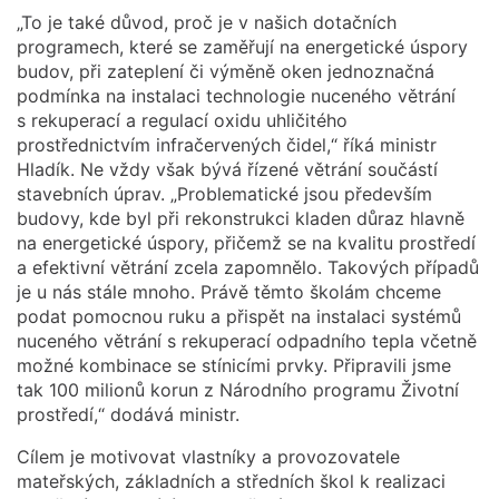
„To je také důvod, proč je v našich dotačních
programech, které se zaměřují na energetické úspory
budov, při zateplení či výměně oken jednoznačná
podmínka na instalaci technologie nuceného větrání
s rekuperací a regulací oxidu uhličitého
prostřednictvím infračervených čidel,“ říká ministr
Hladík. Ne vždy však bývá řízené větrání součástí
stavebních úprav. „Problematické jsou především
budovy, kde byl při rekonstrukci kladen důraz hlavně
na energetické úspory, přičemž se na kvalitu prostředí
a efektivní větrání zcela zapomnělo. Takových případů
je u nás stále mnoho. Právě těmto školám chceme
podat pomocnou ruku a přispět na instalaci systémů
nuceného větrání s rekuperací odpadního tepla včetně
možné kombinace se stínicími prvky. Připravili jsme
tak 100 milionů korun z Národního programu Životní
prostředí,“ dodává ministr.
Cílem je motivovat vlastníky a provozovatele
mateřských, základních a středních škol k realizaci