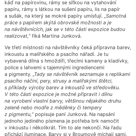
káď na papírovinu, rámy se síťkou na vytahování
papíru, rámy s látkou na sušení papíru, lis na papír
a sušák, na který se mokré papíry umísťují.
„Samotná
práce s papírem skýtá obrovské možnosti a je
na návštěvnících, jak se v této části expozice budou
realizovat,“
říká Martina Junková.
Ve třetí místnosti na návštěvníky čeká přípravna barev,
inkoustu a malířského a psacího nářadí. Je tu
vybavená dílna s hmoždíři, třecími kameny a kladívky,
police s lahvemi s tajemnými ingrediencemi
a pigmenty.
„Tady se návštěvník seznamuje s replikami
psacího náčiní, pery, strusy a malířskými štětci,
s příklady výroby barev a inkoustů ve středověku.
V této části expozice je možné připravit i dílnu
na vyrobení vlastní barvy, většinou nějakého druhu
zeleně nebo modře z měděnky či tempery
z pigmentu,“
popisuje paní Junková. Na napsání
jednoho jediného písmena je potřeba brk namočit
v inkoustu i několikrát. Tím to ale nekončí. Na řadu
přichází iluminace. Barvy si v Broumově míchají sami.