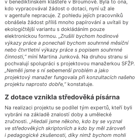
v benediktinském klášteře v Broumově. Byla to ona,
kdo vypracovával žádost o dotaci, nyní už ale
v agentuře nepracuje. Z pohledu jejích pracovníků
obnášela žádost příliš mnoho papírování a uvítali by
ekologičtější variantu s dokládáním pouze
elektronickou formou.
„Zrušili bychom hodinové
výkazy práce a ponechali bychom souhrnné měsíční
nebo čtvrtletní výkazy práce s popisem souhrnné
činnosti,“
míní Martina Junková. Na druhou stranu si
pochvalují spolupráci s projektovou manažerkou SFŽP.
„Neměli jsme s ní sebemenší problém a jako
projektový manažer fungovala při konzultacích našeho
projektu naprosto dobře,“
konstatuje.
Z dotace vznikla středověká písárna
Na realizaci projektu se podílel tým expertů, kteří byli
vybráni na základě znalostí doby a umělecké
zručnosti.
„Hledali jsme někoho, kdo by se vyznal
ve středověkých skriptoriích a kdo by měl zároveň
i pedagogické zkušenosti, díky nimž bychom mohli