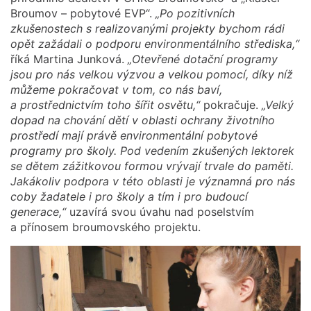
Broumov – pobytové EVP“.
„Po pozitivních
zkušenostech s realizovanými projekty bychom rádi
opět zažádali o podporu environmentálního střediska,“
říká Martina Junková.
„Otevřené dotační programy
jsou pro nás velkou výzvou a velkou pomocí, díky níž
můžeme pokračovat v tom, co nás baví,
a prostřednictvím toho šířit osvětu,“
pokračuje.
„Velký
dopad na chování dětí v oblasti ochrany životního
prostředí mají právě environmentální pobytové
programy pro školy. Pod vedením zkušených lektorek
se dětem zážitkovou formou vrývají trvale do paměti.
Jakákoliv podpora v této oblasti je významná pro nás
coby žadatele i pro školy a tím i pro budoucí
generace,“
uzavírá svou úvahu nad poselstvím
a přínosem broumovského projektu.