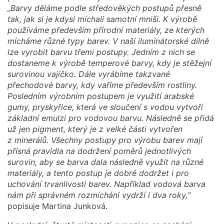
„Barvy děláme podle středověkých postupů přesně
tak, jak si je kdysi míchali samotní mniši.
K výrobě
používáme především přírodní materiály, ze kterých
mícháme různé typy barev. V naší iluminátorské dílně
lze vyrobit barvu třemi postupy. Jedním z nich se
dostaneme k výrobě temperové barvy, kdy je stěžejní
surovinou vajíčko. Dále vyrábíme takzvané
přechodové barvy, kdy vaříme především rostliny.
Posledním výrobním postupem je využití arabské
gumy, pryskyřice, která ve sloučení s vodou vytvoří
základní emulzi pro vodovou barvu. Následně se přidá
už jen pigment, který je z velké části vytvořen
z minerálů. Všechny postupy pro výrobu barev mají
přísná pravidla na dodržení poměrů jednotlivých
surovin, aby se barva dala následně využít na různé
materiály, a tento postup je dobré dodržet i pro
uchování trvanlivosti barev. Například vodová barva
nám při správném rozmíchání vydrží i dva roky,“
popisuje Martina Junková.