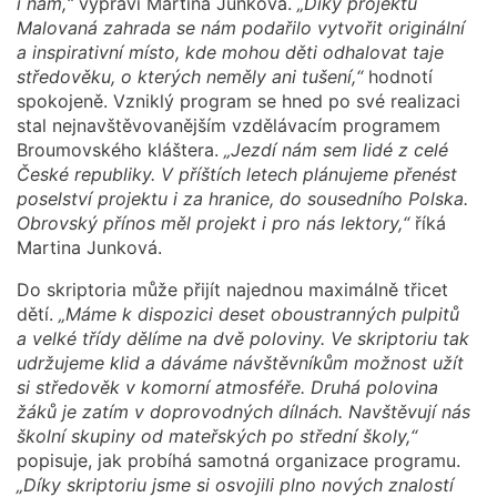
i nám,“
vypráví Martina Junková.
„Díky projektu
Malovaná zahrada se nám podařilo vytvořit originální
a inspirativní místo, kde mohou děti odhalovat taje
středověku, o kterých neměly ani tušení,“
hodnotí
spokojeně. Vzniklý program se hned po své realizaci
stal nejnavštěvovanějším vzdělávacím programem
Broumovského kláštera.
„Jezdí nám sem lidé z celé
České republiky. V příštích letech plánujeme přenést
poselství projektu i za hranice, do sousedního Polska.
Obrovský přínos měl projekt i pro nás lektory,“
říká
Martina Junková.
Do skriptoria může přijít najednou maximálně třicet
dětí.
„Máme k dispozici deset oboustranných pulpitů
a velké třídy dělíme na dvě poloviny. Ve skriptoriu tak
udržujeme klid a dáváme návštěvníkům možnost užít
si středověk v komorní atmosféře. Druhá polovina
žáků je zatím v doprovodných dílnách. Navštěvují nás
školní skupiny od mateřských po střední školy,“
popisuje, jak probíhá samotná organizace programu.
„Díky skriptoriu jsme si osvojili plno nových znalostí