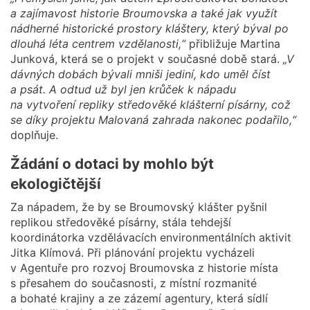
a zajímavost historie Broumovska a také jak využít
nádherné historické prostory kláštery, který býval po
dlouhá léta centrem vzdělanosti,“
přibližuje Martina
Junková, která se o projekt v současné době stará.
„V
dávných dobách bývali mniši jediní, kdo uměl číst
a psát. A odtud už byl jen krůček k nápadu
na vytvoření repliky středověké klášterní písárny, což
se díky projektu Malovaná zahrada nakonec podařilo,“
doplňuje.
Žádání o dotaci by mohlo být
ekologičtější
Za nápadem, že by se Broumovský klášter pyšnil
replikou středověké písárny, stála tehdejší
koordinátorka vzdělávacích environmentálních aktivit
Jitka Klímová. Při plánování projektu vycházeli
v Agentuře pro rozvoj Broumovska z historie místa
s přesahem do současnosti, z místní rozmanité
a bohaté krajiny a ze zázemí agentury, která sídlí