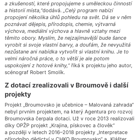
a zkušeností, které propojujeme s uměleckou činností
a historií místa,“
dodává.
„Celý program nabízí
propojení několika úhlů pohledu na svět. Dá se v něm
poznávat dějepis, přírodopis, chemie, výtvarná
výchova, mediální výchova a hlavně vztahy mezi
těmito obory. Myslím, že nejzajímavější bude šance
vyrobit si svoje vlastní barvy, a doufám, že nevyužitá
nezůstane ani nabídka vytvořit si vlastní knihu. Je to
velmi náročná práce, o to větší je ale potom
uspokojení z hotové knihy,“
říká k projektu jeho autor,
scénograf Robert Smolík.
Z dotací zrealizovali v Broumově i další
projekty
Projekt „Broumovsko je učebnice – Malovaná zahrada“
nebyl prvním projektem, na který Agentura pro rozvoj
Broumovska čerpala dotaci. Už v roce 2013 realizovali
díky OPŽP projekt „Krajina, pískovec a člověk“
a později v letech 2016–2018 projekty „Interpretace
přírodního dědictví v CHKO Broumovsko“ a „Klášter