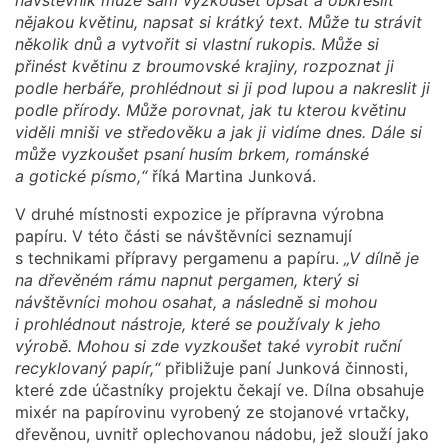
nějakou květinu, napsat si krátký text. Může tu strávit
několik dnů a vytvořit si vlastní rukopis. Může si
přinést květinu z broumovské krajiny, rozpoznat ji
podle herbáře, prohlédnout si ji pod lupou a nakreslit ji
podle přírody. Může porovnat, jak tu kterou květinu
viděli mniši ve středověku a jak ji vidíme dnes. Dále si
může vyzkoušet psaní husím brkem, románské
a gotické písmo,“
říká Martina Junková.
V druhé místnosti expozice je přípravna výrobna
papíru. V této části se návštěvníci seznamují
s technikami přípravy pergamenu a papíru.
„V dílně je
na dřevěném rámu napnut pergamen, který si
návštěvníci mohou osahat, a následně si mohou
i prohlédnout nástroje, které se používaly k jeho
výrobě. Mohou si zde vyzkoušet také vyrobit ruční
recyklovaný papír,“
přibližuje paní Junková činnosti,
které zde účastníky projektu čekají ve. Dílna obsahuje
mixér na papírovinu vyrobený ze stojanové vrtačky,
dřevěnou, uvnitř oplechovanou nádobu, jež slouží jako