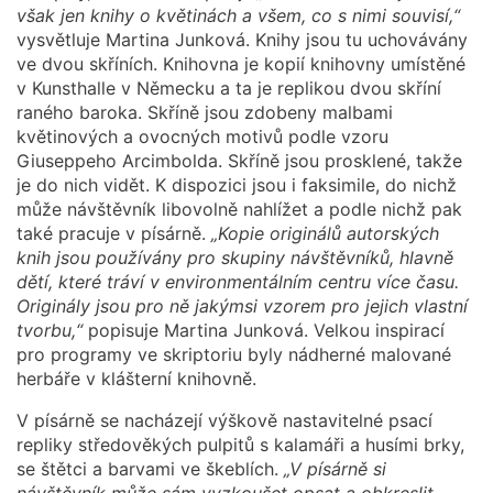
však jen knihy o květinách a všem, co s nimi souvisí,“
vysvětluje Martina Junková. Knihy jsou tu uchovávány
ve dvou skříních. Knihovna je kopií knihovny umístěné
v Kunsthalle v Německu a ta je replikou dvou skříní
raného baroka. Skříně jsou zdobeny malbami
květinových a ovocných motivů podle vzoru
Giuseppeho Arcimbolda. Skříně jsou prosklené, takže
je do nich vidět. K dispozici jsou i faksimile, do nichž
může návštěvník libovolně nahlížet a podle nichž pak
také pracuje v písárně.
„Kopie originálů autorských
knih jsou používány pro skupiny návštěvníků, hlavně
dětí, které tráví v environmentálním centru více času.
Originály jsou pro ně jakýmsi vzorem pro jejich vlastní
tvorbu,“
popisuje Martina Junková. Velkou inspirací
pro programy ve skriptoriu byly nádherné malované
herbáře v klášterní knihovně.
V písárně se nacházejí výškově nastavitelné psací
repliky středověkých pulpitů s kalamáři a husími brky,
se štětci a barvami ve škeblích.
„V písárně si
návštěvník může sám vyzkoušet opsat a obkreslit