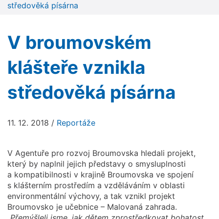
středověká písárna
V broumovském
klášteře vznikla
středověká písárna
11. 12. 2018
/
Reportáže
V Agentuře pro rozvoj Broumovska hledali projekt,
který by naplnil jejich představy o smysluplnosti
a kompatibilnosti v krajině Broumovska ve spojení
s klášterním prostředím a vzděláváním v oblasti
environmentální výchovy, a tak vznikl projekt
Broumovsko je učebnice – Malovaná zahrada.
„Přemýšleli jsme, jak dětem zprostředkovat bohatost