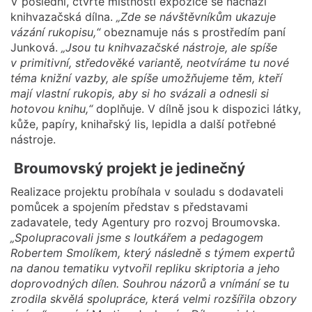
V poslední, čtvrté místnosti expozice se nachází
knihvazačská dílna.
„Zde se návštěvníkům ukazuje
vázání rukopisu,“
obeznamuje nás s prostředím paní
Junková.
„Jsou tu knihvazačské nástroje, ale spíše
v primitivní, středověké variantě, neotvíráme tu nové
téma knižní vazby, ale spíše umožňujeme těm, kteří
mají vlastní rukopis, aby si ho svázali a odnesli si
hotovou knihu,“
doplňuje. V dílně jsou k dispozici látky,
kůže, papíry, knihařský lis, lepidla a další potřebné
nástroje.
Broumovský projekt je jedinečný
Realizace projektu probíhala v souladu s dodavateli
pomůcek a spojením představ s představami
zadavatele, tedy Agentury pro rozvoj Broumovska.
„Spolupracovali jsme s loutkářem a pedagogem
Robertem Smolíkem, který následně s týmem expertů
na danou tematiku vytvořil repliku skriptoria a jeho
doprovodných dílen. Souhrou názorů a vnímání se tu
zrodila skvělá spolupráce, která velmi rozšířila obzory