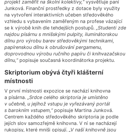
projekt zaměřit na školní kolektivy,“
vysvětluje paní
Junková. Finanční prostředky z dotace byly využity
na vytvoření interaktivních učeben středověkého
vzhledu s vybavením zaměřeným na profese vázající
se k výrobě knih dle tehdejších postupů.
„Studenti zde
najdou písárnu s mnišskými pulpity, iluminátorskou
dílnu pro výrobu barev středověkými technikami,
papírenskou dílnu k obrušování pergamenu,
doprovodnou výrobu ručního papíru či knihvazačskou
dílnu,“
popisuje současná koordinátorka projektu.
Skriptorium obývá čtyři klášterní
místnosti
V první místnosti expozice se nachází knihovna
a písárna.
„Srdce celého skriptoria je umístěno
v učebně, u jejíhož vstupu je vyřezávaný portál
s barokním vstupem,“
popisuje Martina Junková.
Centrem každého středověkého skriptoria je podle
jejích slov samozřejmě knihovna. V ní se nacházejí
rukopisy, které mniši opisují.
„V naší knihovně jsou