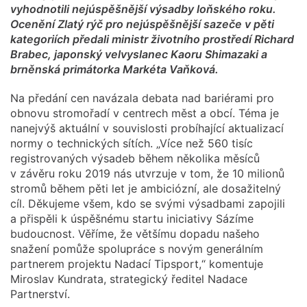
vyhodnotili nejúspěšnější výsadby loňského roku.
Ocenění Zlatý rýč pro nejúspěšnější sazeče v pěti
kategoriích předali ministr životního prostředí Richard
Brabec, japonský velvyslanec Kaoru Shimazaki a
brněnská primátorka Markéta Vaňková.
Na předání cen navázala debata nad bariérami pro
obnovu stromořadí v centrech měst a obcí. Téma je
nanejvýš aktuální v souvislosti probíhající aktualizací
normy o technických sítích. „Více než 560 tisíc
registrovaných výsadeb během několika měsíců
v závěru roku 2019 nás utvrzuje v tom, že 10 milionů
stromů během pěti let je ambiciózní, ale dosažitelný
cíl. Děkujeme všem, kdo se svými výsadbami zapojili
a přispěli k úspěšnému startu iniciativy Sázíme
budoucnost. Věříme, že většímu dopadu našeho
snažení pomůže spolupráce s novým generálním
partnerem projektu Nadací Tipsport,“ komentuje
Miroslav Kundrata, strategický ředitel Nadace
Partnerství.