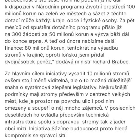
k dispozici v Národním programu Životní prostředí 100
milionů korun na zeleň ve městech a sázet z těchto
dotací může každý: kraje, obce i fyzické osoby. Za pět
měsíců od spuštění dotačního programu přišlo již
na 300 žádostí za 50 milionů korun a výzva běží dál
do konce srpna. A teď od února nabízíme další
finance: 80 milionů korun, tentokrát na výsadbu
stromů v krajině, oproti loňsku jsem přidal
dvojnásobek peněz,“ dodává ministr Richard Brabec.
Za hlavním cílem iniciativy vysadit 10 milionů stromů
ovšem stojí méně viditelná, ale o to možná důležitější
snaha o systémová zlepšení legislativy. Nejkrušnější
podmínky mají stromy především v centrech velkých
měst, kde je prostor na povrchu ulic i pod ním
omezený a soupeří o něj mnoho zájemců. V posledních
desetiletích ho ovládla především technická
infrastruktura spolu s dopravou, stromy tak z jader
obcí mizí. Iniciativa Sázíme budoucnost proto hledá
kompromis se správci sítí.