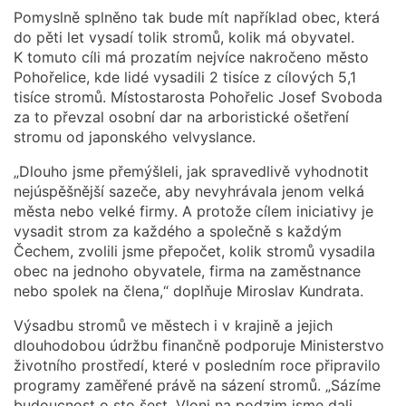
Pomyslně splněno tak bude mít například obec, která
do pěti let vysadí tolik stromů, kolik má obyvatel.
K tomuto cíli má prozatím nejvíce nakročeno město
Pohořelice, kde lidé vysadili 2 tisíce z cílových 5,1
tisíce stromů. Místostarosta Pohořelic Josef Svoboda
za to převzal osobní dar na arboristické ošetření
stromu od japonského velvyslance.
„Dlouho jsme přemýšleli, jak spravedlivě vyhodnotit
nejúspěšnější sazeče, aby nevyhrávala jenom velká
města nebo velké firmy. A protože cílem iniciativy je
vysadit strom za každého a společně s každým
Čechem, zvolili jsme přepočet, kolik stromů vysadila
obec na jednoho obyvatele, firma na zaměstnance
nebo spolek na člena,“ doplňuje Miroslav Kundrata.
Výsadbu stromů ve městech i v krajině a jejich
dlouhodobou údržbu finančně podporuje Ministerstvo
životního prostředí, které v posledním roce připravilo
programy zaměřené právě na sázení stromů. „Sázíme
budoucnost o sto šest. Vloni na podzim jsme dali