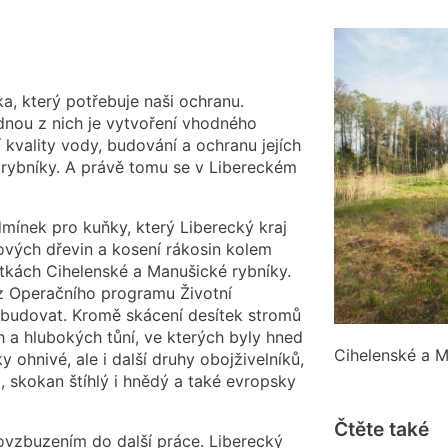
a, který potřebuje naši ochranu.
ednou z nich je vytvoření vhodného
í kvality vody, budování a ochranu jejích
 rybníky. A právě tomu se v Libereckém
mínek pro kuňky, který Liberecký kraj
tových dřevin a kosení rákosin kolem
tkách Cihelenské a Manušické rybníky.
 z Operačního programu Životní
 budovat. Kromě skácení desítek stromů
h a hlubokých tůní, ve kterých byly hned
Cihelenské a M
y ohnivé, ale i další druhy obojživelníků,
, skokan štíhlý i hnědý a také evropsky
Čtěte také
vzbuzením do další práce. Liberecký