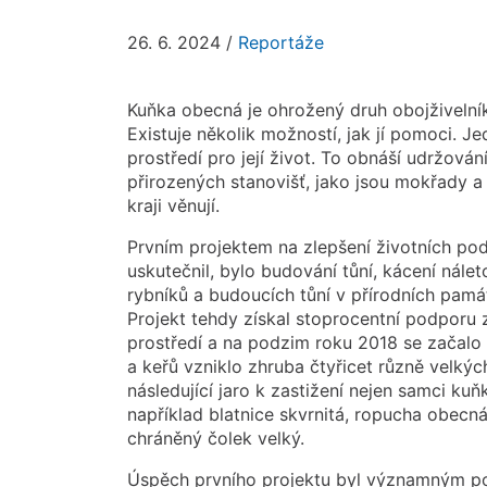
26. 6. 2024
/
Reportáže
Kuňka obecná je ohrožený druh obojživelník
Existuje několik možností, jak jí pomoci. J
prostředí pro její život. To obnáší udržován
přirozených stanovišť, jako jsou mokřady a
kraji věnují.
Prvním projektem na zlepšení životních pod
uskutečnil, bylo budování tůní, kácení nále
rybníků a budoucích tůní v přírodních pamá
Projekt tehdy získal stoprocentní podporu
prostředí a na podzim roku 2018 se začalo
a keřů vzniklo zhruba čtyřicet různě velkýc
následující jaro k zastižení nejen samci kuňk
například blatnice skvrnitá, ropucha obecná
chráněný čolek velký.
Úspěch prvního projektu byl významným po