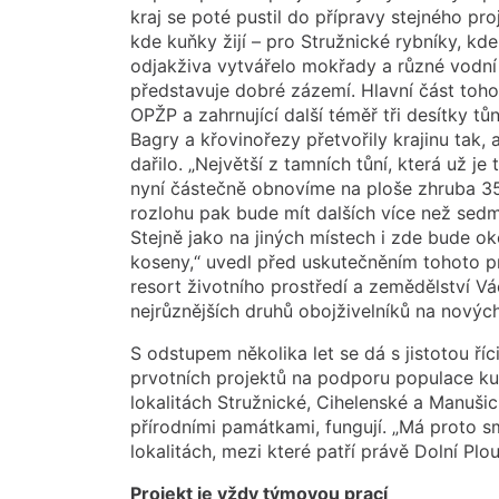
kraj se poté pustil do přípravy stejného pro
kde kuňky žijí – pro Stružnické rybníky, kd
odjakživa vytvářelo mokřady a různé vodní 
představuje dobré zázemí. Hlavní část toho
OPŽP a zahrnující další téměř tři desítky tů
Bagry a křovinořezy přetvořily krajinu tak,
dařilo. „Největší z tamních tůní, která už je
nyní částečně obnovíme na ploše zhruba 3
rozlohu pak bude mít dalších více než sedm
Stejně jako na jiných místech i zde bude ok
koseny,“ uvedl před uskutečněním tohoto p
resort životního prostředí a zemědělství Vá
nejrůznějších druhů obojživelníků na nových
S odstupem několika let se dá s jistotou říc
prvotních projektů na podporu populace k
lokalitách Stružnické, Cihelenské a Manušic
přírodními památkami, fungují. „Má proto sm
lokalitách, mezi které patří právě Dolní Plou
Projekt je vždy týmovou prací