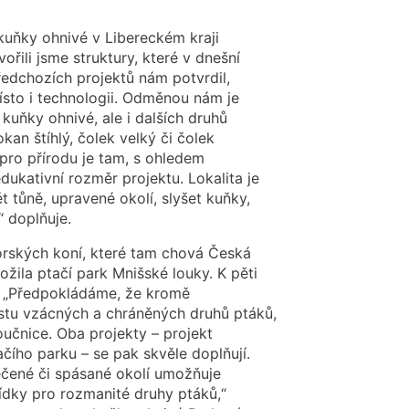
uňky ohnivé v Libereckém kraji
ořili jsme struktury, které v dnešní
předchozích projektů nám potvrdil,
místo i technologii. Odměnou nám je
kuňky ohnivé, ale i dalších druhů
kan štíhlý, čolek velký či čolek
 pro přírodu je tam, s ohledem
ukativní rozměr projektu. Lokalita je
ět tůně, upravené okolí, slyšet kuňky,
“ doplňuje.
oorských koní, které tam chová Česká
ožila ptačí park Mnišské louky. K pěti
bě. „Předpokládáme, že kromě
stu vzácných a chráněných druhů ptáků,
oučnice. Oba projekty – projekt
ího parku – se pak skvěle doplňují.
ečené či spásané okolí umožňuje
ídky pro rozmanité druhy ptáků,“