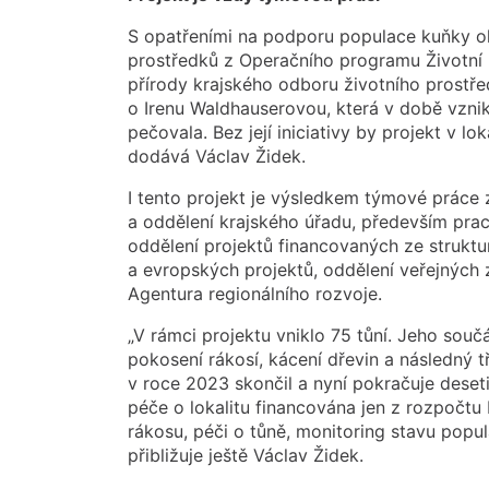
S opatřeními na podporu populace kuňky oh
prostředků z Operačního programu Životní p
přírody krajského odboru životního prostře
o Irenu Waldhauserovou, která v době vzni
pečovala. Bez její iniciativy by projekt v lo
dodává Václav Židek.
I tento projekt je výsledkem týmové prác
a oddělení krajského úřadu, především prac
oddělení projektů financovaných ze struktu
a evropských projektů, oddělení veřejných z
Agentura regionálního rozvoje.
„V rámci projektu vniklo 75 tůní. Jeho součá
pokosení rákosí, kácení dřevin a následný tř
v roce 2023 skončil a nyní pokračuje deseti
péče o lokalitu financována jen z rozpočtu 
rákosu, péči o tůně, monitoring stavu popul
přibližuje ještě Václav Židek.