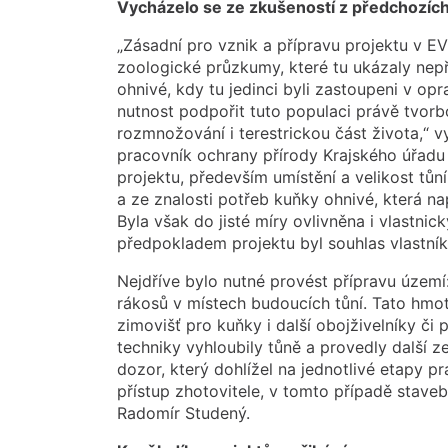
Vycházelo se ze zkušeností z předchozích
„Zásadní pro vznik a přípravu projektu v EV
zoologické průzkumy, které tu ukázaly nepř
ohnivé, kdy tu jedinci byli zastoupeni v op
nutnost podpořit tuto populaci právě tvorb
rozmnožování i terestrickou část života,“ 
pracovník ochrany přírody Krajského úřadu
projektu, především umístění a velikost tůn
a ze znalosti potřeb kuňky ohnivé, která na
Byla však do jisté míry ovlivněna i vlastni
předpokladem projektu byl souhlas vlastní
Nejdříve bylo nutné provést přípravu území:
rákosů v místech budoucích tůní. Tato hmota
zimovišť pro kuňky i další obojživelníky či
techniky vyhloubily tůně a provedly další z
dozor, který dohlížel na jednotlivé etapy 
přístup zhotovitele, v tomto případě stave
Radomír Studený.