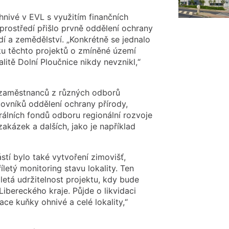
nivé v EVL s využitím finančních
rostředí přišlo prvně oddělení ochrany
dí a zemědělství. „Konkrétně se jednalo
ku těchto projektů o zmíněné území
kalitě Dolní Ploučnice nikdy nevznikl,“
e zaměstnanců z různých odborů
ovníků oddělení ochrany přírody,
rálních fondů odboru regionální rozvoje
akázek a dalších, jako je například
stí bylo také vytvoření zimovišť,
íletý monitoring stavu lokality. Ten
letá udržitelnost projektu, kdy bude
Libereckého kraje. Půjde o likvidaci
ace kuňky ohnivé a celé lokality,“