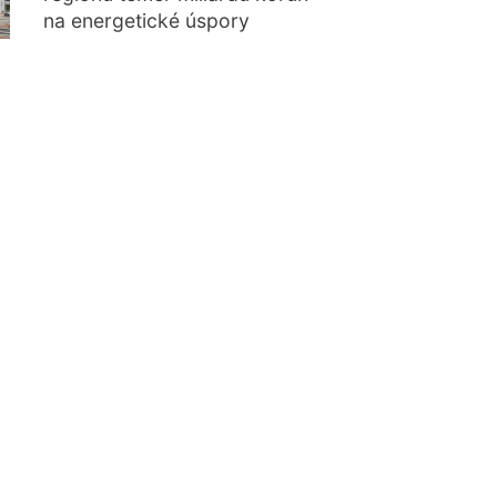
na energetické úspory
veřejných budov a jejich
provozů