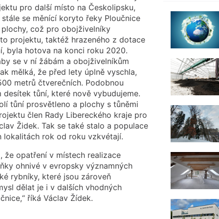
jektu pro další místo na Českolipsku,
e stále se měnící koryto řeky Ploučnice
plochy, což pro obojživelníky
to projektu, taktéž hrazeného z dotace
ní, byla hotova na konci roku 2020.
 aby se v ní žábám a obojživelníkům
 tak mělká, že před lety úplně vyschla,
500 metrů čtverečních. Podobnou
 desítek tůní, které nově vybudujeme.
olí tůní prosvětleno a plochy s tůněmi
rojektu člen Rady Libereckého kraje pro
clav Židek. Tak se také stalo a populace
 lokalitách rok od roku vzkvétají.
i, že opatření v místech realizace
uňky ohnivé v evropsky významných
ké rybníky, které jsou zároveň
ysl dělat je i v dalších vhodných
čnice,“ říká Václav Žídek.