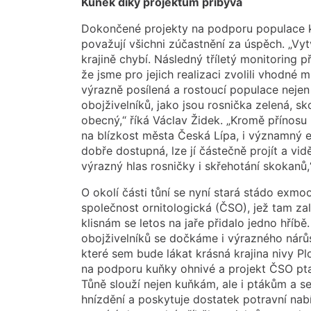
Kuněk díky projektům přibývá
Dokončené projekty na podporu populace k
považují všichni zúčastnění za úspěch. „Vytv
krajině chybí. Následný tříletý monitoring 
že jsme pro jejich realizaci zvolili vhodné 
výrazně posílená a rostoucí populace nejen 
obojživelníků, jako jsou rosnička zelená, sko
obecný,“ říká Václav Židek. „Kromě přínosu
na blízkost města Česká Lípa, i významný ed
dobře dostupná, lze jí částečně projít a vid
výrazný hlas rosničky i skřehotání skokanů,
O okolí části tůní se nyní stará stádo exm
společnost ornitologická (ČSO), jež tam zal
klisnám se letos na jaře přidalo jedno hří
obojživelníků se dočkáme i výrazného nárů
které sem bude lákat krásná krajina nivy Pl
na podporu kuňky ohnivé a projekt ČSO ptač
Tůně slouží nejen kuňkám, ale i ptákům a s
hnízdění a poskytuje dostatek potravní nab