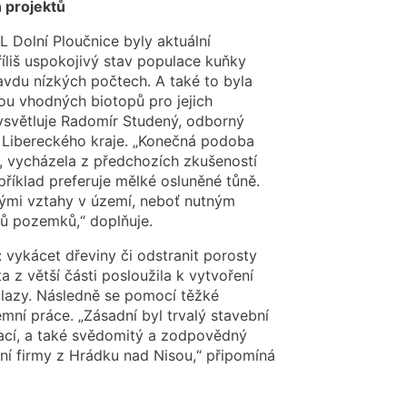
 projektů
L Dolní Ploučnice byly aktuální
íliš uspokojivý stav populace kuňky
ravdu nízkých počtech. A také to byla
ou vhodných biotopů pro jejich
vysvětluje Radomír Studený, odborný
 Libereckého kraje. „Konečná podoba
í, vycházela z předchozích zkušeností
příklad preferuje mělké osluněné tůně.
ckými vztahy v území, neboť nutným
ků pozemků,“ doplňuje.
 vykácet dřeviny či odstranit porosty
 z větší části posloužila k vytvoření
 plazy. Následně se pomocí těžké
emní práce. „Zásadní byl trvalý stavební
prací, a také svědomitý a zodpovědný
bní firmy z Hrádku nad Nisou,“ připomíná