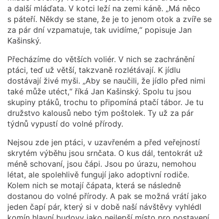
a další mláďata. V kotci leží na zemi káně. „Má něco
s páteří. Někdy se stane, že je to jenom otok a zvíře se
za pár dní vzpamatuje, tak uvidíme,“ popisuje Jan
Kašinský.
Přecházíme do větších voliér. V nich se zachránění
ptáci, teď už větší, takzvaně rozlétávají. K jídlu
dostávají živé myši. „Aby se naučili, že jídlo před nimi
také může utéct,“ říká Jan Kašinský. Spolu tu jsou
skupiny ptáků, trochu to připomíná ptačí tábor. Je tu
družstvo kalousů nebo tým poštolek. Ty už za pár
týdnů vypustí do volné přírody.
Nejsou zde jen ptáci, v uzavřeném a před veřejností
skrytém výběhu jsou srnčata. O kus dál, tentokrát už
méně schovaní, jsou čápi. Jsou po úrazu, nemohou
létat, ale spolehlivě fungují jako adoptivní rodiče.
Kolem nich se motají čápata, která se následně
dostanou do volné přírody. A pak se možná vrátí jako
jeden čapí pár, který si v době naší návštěvy vyhlédl
komín hlavní budovy jako nejlepší místo pro postavení