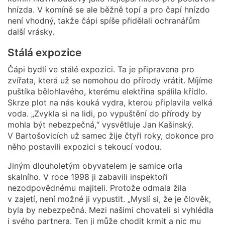
hnízda. V komíně se ale běžně topí a pro čapí hnízdo
není vhodný, takže čápi spíše přidělali ochranářům
další vrásky.
Stálá expozice
Čápi bydlí ve stálé expozici. Ta je připravena pro
zvířata, která už se nemohou do přírody vrátit. Míjíme
puštíka bělohlavého, kterému elektřina spálila křídlo.
Skrze plot na nás kouká vydra, kterou připlavila velká
voda. „Zvykla si na lidi, po vypuštění do přírody by
mohla být nebezpečná,“ vysvětluje Jan Kašinský.
V Bartošovicích už samec žije čtyři roky, dokonce pro
něho postavili expozici s tekoucí vodou.
Jiným dlouholetým obyvatelem je samice orla
skalního. V roce 1998 ji zabavili inspektoři
nezodpovědnému majiteli. Protože odmala žila
v zajetí, není možné ji vypustit. „Myslí si, že je člověk,
byla by nebezpečná. Mezi našimi chovateli si vyhlédla
i svého partnera. Ten ji může chodit krmit a nic mu