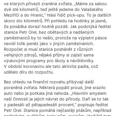
ve kterých přivezli zraněná zvířata. „Máme za sebou
dvě stě kilometrů, teď ještě jedeme do Valašského
Meziříčí a do Hranic,“ hlásí řidič pick-upu. To je dalších
skoro sto kilometrů. Při pohledu na hodinky je jasné,
že posádka dorazí hodně pozdě. Jak podotýká ředitel
stanice Petr Orel, bez obětavých a nadšených
zaměstnanců by to nešlo, protože na výplatní pásce
nevidí tolik peněz jako v jiných zaměstnáních.
Rozpočet si musí stanice poshánět z různých
veřejných zdrojů, nějaké příjmy si zajistí sama
výukovými programy pro školy a návštěvníky.
V období koronaviru ale tato aktivita padla, což
udělalo díru do rozpočtu.
Bez ohledu na finanční rozvahu přibývají další
poraněná zvířata. Některá popálil proud, jiné srazilo
auto nebo je potkala jiná nehoda. „Hlavním smyslem
naší činnosti je jejich návrat do přírody. Daří se to tak
z padesáti až pětapadesáti procent,“ popisuje ředitel
Petr Orel. Stanice pomáhá nejčastěji ptákům, například
poštolkám, puštíkům, kalousům, rorýsům, útočiště tam