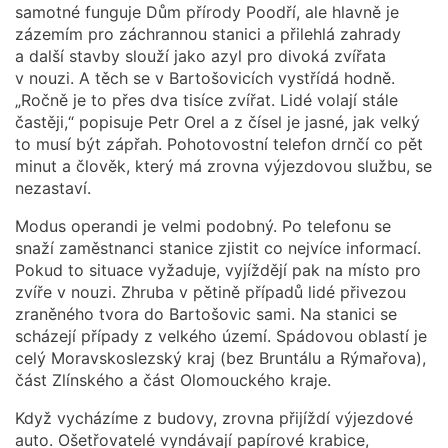
samotné funguje Dům přírody Poodří, ale hlavně je
zázemím pro záchrannou stanici a přilehlá zahrady
a další stavby slouží jako azyl pro divoká zvířata
v nouzi. A těch se v Bartošovicích vystřídá hodně.
„Ročně je to přes dva tisíce zvířat. Lidé volají stále
častěji,“ popisuje Petr Orel a z čísel je jasné, jak velký
to musí být zápřah. Pohotovostní telefon drnčí co pět
minut a člověk, který má zrovna výjezdovou službu, se
nezastaví.
Modus operandi je velmi podobný. Po telefonu se
snaží zaměstnanci stanice zjistit co nejvíce informací.
Pokud to situace vyžaduje, vyjíždějí pak na místo pro
zvíře v nouzi. Zhruba v pětině případů lidé přivezou
zraněného tvora do Bartošovic sami. Na stanici se
scházejí případy z velkého území. Spádovou oblastí je
celý Moravskoslezský kraj (bez Bruntálu a Rýmařova),
část Zlínského a část Olomouckého kraje.
Když vycházíme z budovy, zrovna přijíždí výjezdové
auto. Ošetřovatelé vyndávají papírové krabice,