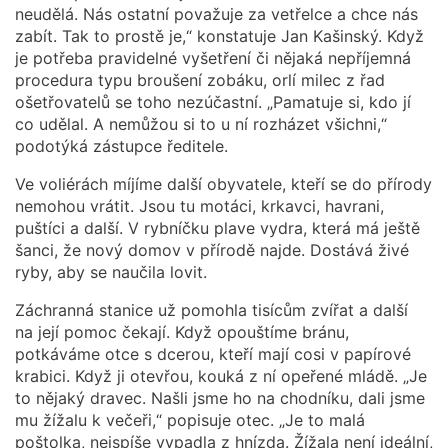
neudělá. Nás ostatní považuje za vetřelce a chce nás
zabít. Tak to prostě je,“ konstatuje Jan Kašinský. Když
je potřeba pravidelné vyšetření či nějaká nepříjemná
procedura typu broušení zobáku, orlí milec z řad
ošetřovatelů se toho nezúčastní. „Pamatuje si, kdo jí
co udělal. A nemůžou si to u ní rozházet všichni,“
podotýká zástupce ředitele.
Ve voliérách míjíme další obyvatele, kteří se do přírody
nemohou vrátit. Jsou tu motáci, krkavci, havrani,
puštíci a další. V rybníčku plave vydra, která má ještě
šanci, že nový domov v přírodě najde. Dostává živé
ryby, aby se naučila lovit.
Záchranná stanice už pomohla tisícům zvířat a další
na její pomoc čekají. Když opouštíme bránu,
potkáváme otce s dcerou, kteří mají cosi v papírové
krabici. Když ji otevřou, kouká z ní opeřené mládě. „Je
to nějaký dravec. Našli jsme ho na chodníku, dali jsme
mu žížalu k večeři,“ popisuje otec. „Je to malá
poštolka, nejspíše vypadla z hnízda. Žížala není ideální,