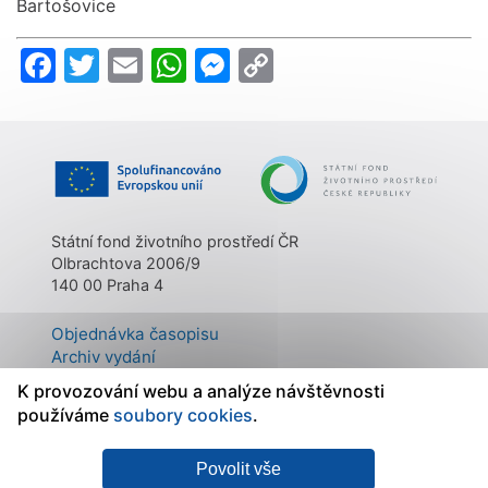
Bartošovice
Facebook
Twitter
Email
WhatsApp
Messenger
Copy
Link
Státní fond životního prostředí ČR
Olbrachtova 2006/9
140 00 Praha 4
Objednávka časopisu
Archiv vydání
Kontakty
K provozování webu a analýze návštěvnosti
O časopisu
používáme
soubory cookies
.
Mapa stránek
|
Státní fond
Povolit vše