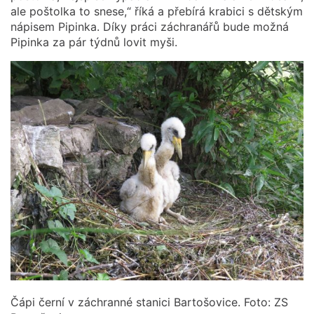
ale poštolka to snese,“ říká a přebírá krabici s dětským
nápisem Pipinka. Díky práci záchranářů bude možná
Pipinka za pár týdnů lovit myši.
Čápi černí v záchranné stanici Bartošovice. Foto: ZS