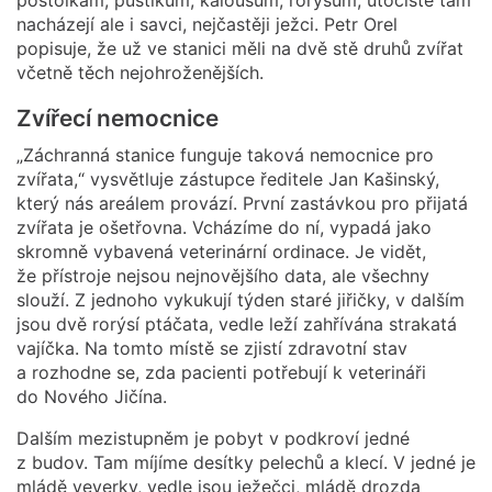
nacházejí ale i savci, nejčastěji ježci. Petr Orel
popisuje, že už ve stanici měli na dvě stě druhů zvířat
včetně těch nejohroženějších.
Zvířecí nemocnice
„Záchranná stanice funguje taková nemocnice pro
zvířata,“ vysvětluje zástupce ředitele Jan Kašinský,
který nás areálem provází. První zastávkou pro přijatá
zvířata je ošetřovna. Vcházíme do ní, vypadá jako
skromně vybavená veterinární ordinace. Je vidět,
že přístroje nejsou nejnovějšího data, ale všechny
slouží. Z jednoho vykukují týden staré jiřičky, v dalším
jsou dvě rorýsí ptáčata, vedle leží zahřívána strakatá
vajíčka. Na tomto místě se zjistí zdravotní stav
a rozhodne se, zda pacienti potřebují k veterináři
do Nového Jičína.
Dalším mezistupněm je pobyt v podkroví jedné
z budov. Tam míjíme desítky pelechů a klecí. V jedné je
mládě veverky, vedle jsou ježečci, mládě drozda