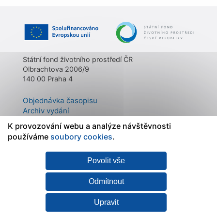
Státní fond životního prostředí ČR
Olbrachtova 2006/9
140 00 Praha 4
Objednávka časopisu
Archiv vydání
Kontakty
K provozování webu a analýze návštěvnosti
O časopisu
používáme
soubory cookies
.
Povolit vše
Mapa stránek
|
Státní fond
Prohlášení o
životního prostředí ČR
přístupnosti
|
Zásady
Odmítnout
zpracování osobních
údajů
|
Nastavení
Upravit
cookies