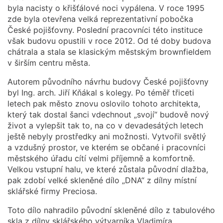
byla nacisty o křišťálové noci vypálena. V roce 1995
zde byla otevřena velká reprezentativní pobočka
České pojišťovny. Poslední pracovníci této instituce
však budovu opustili v roce 2012. Od té doby budova
chátrala a stala se klasickým městským brownfieldem
v širším centru města.
Autorem původního návrhu budovy České pojišťovny
byl Ing. arch. Jiří Kňákal s kolegy. Po téměř třiceti
letech pak město znovu oslovilo tohoto architekta,
který tak dostal šanci vdechnout „svojí“ budově nový
život a vylepšit tak to, na co v devadesátých letech
ještě nebyly prostředky ani možnosti. Vytvořil světlý
a vzdušný prostor, ve kterém se občané i pracovníci
městského úřadu cítí velmi příjemně a komfortně.
Velkou vstupní halu, ve které zůstala původní dlažba,
pak zdobí velké skleněné dílo „DNA“ z dílny místní
sklářské firmy Preciosa.
Toto dílo nahradilo původní skleněné dílo z tabulového
skla z dílny sklářského výtvarníka Vladimíra