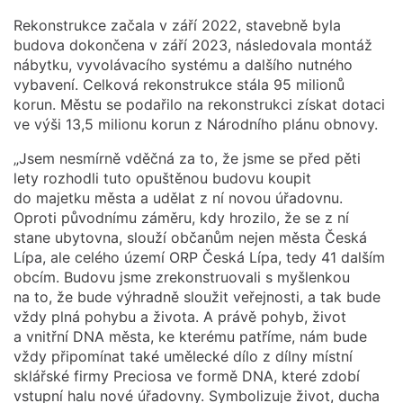
Rekonstrukce začala v září 2022, stavebně byla
budova dokončena v září 2023, následovala montáž
nábytku, vyvolávacího systému a dalšího nutného
vybavení. Celková rekonstrukce stála 95 milionů
korun. Městu se podařilo na rekonstrukci získat dotaci
ve výši 13,5 milionu korun z Národního plánu obnovy.
„Jsem nesmírně vděčná za to, že jsme se před pěti
lety rozhodli tuto opuštěnou budovu koupit
do majetku města a udělat z ní novou úřadovnu.
Oproti původnímu záměru, kdy hrozilo, že se z ní
stane ubytovna, slouží občanům nejen města Česká
Lípa, ale celého území ORP Česká Lípa, tedy 41 dalším
obcím. Budovu jsme zrekonstruovali s myšlenkou
na to, že bude výhradně sloužit veřejnosti, a tak bude
vždy plná pohybu a života. A právě pohyb, život
a vnitřní DNA města, ke kterému patříme, nám bude
vždy připomínat také umělecké dílo z dílny místní
sklářské firmy Preciosa ve formě DNA, které zdobí
vstupní halu nové úřadovny. Symbolizuje život, ducha