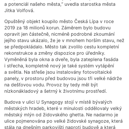
a potenciál našeho města,“ uvedla starostka města
Jitka Volfová.
Opuštěný objekt koupilo město Česká Lípa v roce
2019 za 18 milionů korun. Záměrem bylo budovu
opravit jen částečně, nicméně podrobné zkoumání
jejího stavu ukázalo, že je v mnohem horším stavu, než
se předpokládalo. Město tak zvolilo cestu kompletní
rekonstrukce a změny dispozice pro úředníky.
Vyměněná byla okna a dveře, byla zateplena fasáda
i střecha, kompletně nový je také systém vytápění
a světla. Na střeše jsou instalovány fotovoltaické
panely, v prostoru před budovou jsou tři velké nádrže
na dešťovou vodu. Provoz by tedy měl být
nízkonákladový a šetrný k životnímu prostředí.
Budova v ulici U Synagogy stojí v místě bývalých
městských hradeb, které v minulosti oddělovaly velký
městský mlýn od židovského ghetta. Ne nadarmo je
ulice pojmenována po velké židovské synagoze, která
stála na dnešním parkovišti naproti budově a která