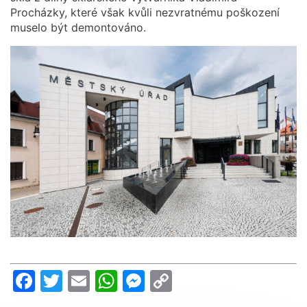
Procházky, které však kvůli nezvratnému poškození
muselo být demontováno.
Facebook
Twitter
Email
WhatsApp
Messenger
Copy
Link