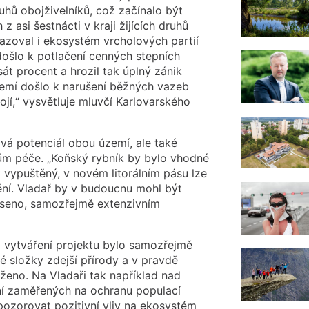
uhů obojživelníků, což začínalo být
z asi šestnácti v kraji žijících druhů
zoval i ekosystém vrcholových partií
ošlo k potlačení cenných stepních
át procent a hrozil tak úplný zánik
zemí došlo k narušení běžných vazeb
jí,“ vysvětluje mluvčí Karlovarského
ová potenciál obou území, ale také
m péče. „Koňský rybník by bylo vhodné
 vypuštěný, v novém litorálním pásu lze
tění. Vladař by v budoucnu mohl být
 seno, samozřejmě extenzivním
ři vytváření projektu bylo samozřejmě
složky zdejší přírody a v pravdě
ženo. Na Vladaři tak například nad
ní zaměřených na ochranu populací
ozorovat pozitivní vliv na ekosystém