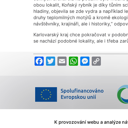
obou lokalit, Koňský rybník je díky tůním s
hladiny, objevila se zde vydra a například l
druhy teplomilných motýlů a kromě ekologi
návštěvníky, krajináři, ale i historiky,“ odp
Karlovarský kraj chce pokračovat v podobn
se nachází podobné lokality, ale i třeba zarůs
Facebook
Twitter
Email
WhatsApp
Messeng
Copy
Link
K provozování webu a analýze n
Mapa stránek
|
Prohlášení o přístupnosti
|
Zásady