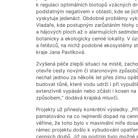
k regulaci optimálních biotopů vzácných dr
podstatným negativem v oblasti, kde se jich 
vyskytuje jedenáct. Obdobné problémy vyka
Vladaře, kde postupným zarůstáním hlohy d
a hájových ploch až o alarmujících sedmdes
botanicky a ekologicky cenné lokality. V ú
a řetězců, na nichž podobné ekosystémy sto
kraje Jana Pavlíková.
Zvýšená péče zlepší situaci na místě, zach
otevře cesty novým či staronovým způsobů
nechat jednou za několik let přes zimu opět
budovat tůně, které vodu udrží i při vypuš
extenzivně vypásán nebo zčásti i kosen na
způsobem,“ dodává krajská mluvčí.
Projekty už přinesly konkrétní výsledky. „P
pamatováno na co nejmenší dopad na cenné 
věříme, že toho bylo v maximální míře dosa
rámec projektu došlo k vybudování opatře
cenných druhů. Již na podzim bylo možné p