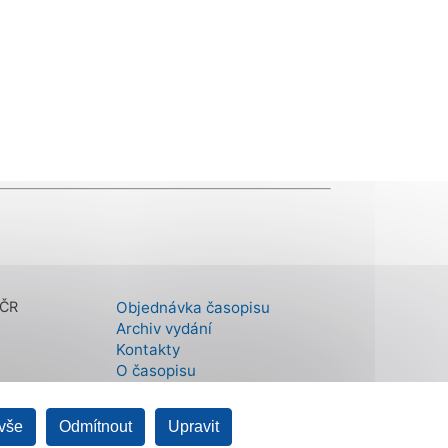
 ČR
Objednávka časopisu
Archiv vydání
Kontakty
O časopisu
 vše
Odmítnout
Upravit
Státní fond životního prostředí ČR