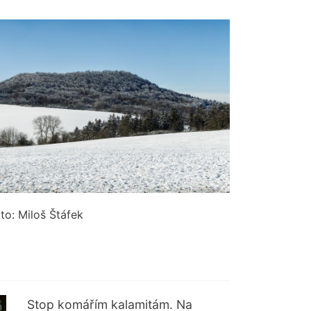
to: Miloš Štáfek
Stop komářím kalamitám. Na