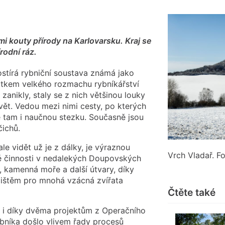
i kouty přírody na Karlovarsku. Kraj se
rodní ráz.
stírá rybniční soustava známá jako
atkem velkého rozmachu rybníkářství
 zanikly, staly se z nich většinou louky
vět. Vedou mezi nimi cesty, po kterých
ete tam i naučnou stezku. Současně jsou
ichů.
ale vidět už je z dálky, je výraznou
Vrch Vladař. Fo
é činnosti v nedalekých Doupovských
y, kamenná moře a další útvary, díky
čištěm pro mnohá vzácná zvířata
Čtěte také
e i díky dvěma projektům z Operačního
ybníka došlo vlivem řady procesů