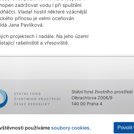
chopen zadržovat vodu i při spuštění
edňáčci. Vladař hostil některé vzácnější
ckého přínosu je velmi oceňován
ovídá Jana Pavlíková.
ých projektech i nadále. Na jeho území
tající rašeliniště a vřesoviště.
er
Státní fond životního prostředí
Olbrachtova 2006/9
140 00 Praha 4
ávštěvnosti používáme
soubory cookies
.
Povolit
 zpracování osobních údajů
|
Nastavení cookies