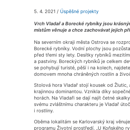
5. 4. 2021
/
Úspěšné projekty
Vrch Vladař a Borecké rybníky jsou krásným
místům věnuje a chce zachovávat jejich pří
Na severním okraji města Ostrova se rozpro
Borecké rybníky. Vodní plochy jsou pozůst
před třemi sty lety. Desítky rybníků mezitím
a pastviny. Boreckých rybníků je celkem de
se pohybují turisté, pěší i na kolech, najd
domovem mnoha chráněných rostlin a živoč
Stolová hora Vladař stojí kousek od Žlutic, 
krajinnou dominantou. Vznikla díky sopečn
horách. Na Vladaři se dají najít četné skalk
svému zvláštnímu charakteru je Vladař úto
i rostliny.
Oběma lokalitám se Karlovarský kraj věnuj
programu Životní prostředí. „U Koňského r