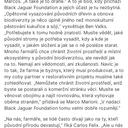
Marcos. „A také je to drahé.“ A to je bod, kdy přichází
Black Jaguar Foundation a jejich účast je tu nezbytná.
„Opětovné vysazování původních dřevin a obnova
biodiverzity je něco úplně jiného než monokulturní
pěstování kukuřice a sóji,“ vysvětluje Ben Valks.
„Potřebujete k tomu hodně znalostí. Musíte vědět, jaké
původní stromy je potřeba vysadit, kdy a kde je
vysadit, v jakém složení a jak se o ně posléze starat.
Mnoho farmářů chce chránit životní prostředí a místní
ekosystémy s původní biodiverzitou, ale nevědí jak
na to. Nemají ani vědomosti, ani zkušenosti. Navíc je
to tak, že farma je byznys, který musí produkovat, a to
my coby partner v restorativním projektu musíme také
zohledňovat. „Nemůžete chránit životní prostředí, aniž
byste se postarali o komerční stránku věci. Musíte se
věnovat obojímu a najít rovnováhu, která vyhovuje
oběma stranám,“ přidává se Marco Marioni. „V nadaci
Black Jaguar Foundation tomu velmi dobře rozumějí.“
„Na nás, farmáře, se lidé často dívají jako na ty, kteří
původní přírodu devastují,“ říká Carlos Felix. „Ale u nás