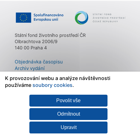
Státní fond životního prostředí ČR
Olbrachtova 2006/9
140 00 Praha 4
Objednávka časopisu
Archiv vydání
Kontakty
K provozování webu a analýze návštěvnosti
O časopisu
používáme
soubory cookies
.
Povolit vše
Mapa stránek
|
Státní fond
Prohlášení o
životního prostředí ČR
přístupnosti
|
Zásady
Odmítnout
zpracování osobních
údajů
|
Nastavení
Upravit
cookies