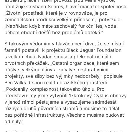
přibližuje Cristiano Soares, hlavní manažer společnosti.
„Životní prostředí, které je v rovnováze, je pro
zemědělskou produkci velkým přínosem,“ potvrzuje.
„Například když máte zachovalý funkční les, voda
během období dešťů bez problémů odtéká.“
S takovým vědomím v hlavách není divu, že se místní
farmáři postavili k projektu Black Jaguar Foundation
s velkou chutí. Nadace musela překonat nemálo
prvotních překážek. „Ostatní organizace, které sem
přišly s velkými plány a začaly s restorativními
projekty, své sliby bez výjimky nedodržely,“ popisuje
Ben Valks drsnou realitu brazilského prostředí.
„Podcenily komplexnost takového úkolu. Pro
představu: my jsme vytvořili 17krokový Cyklus obnovy,
v jehož rámci pěstujeme a vysazujeme sedmdesát
různých druhů původních stromů a musíme to dělat
bez pořádné infrastruktury. Všechno musíme budovat
od nuly.“