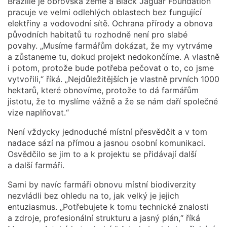
Brazílie je obrovská země a Black Jaguar Foundation
pracuje ve velmi odlehlých oblastech bez fungující
elektřiny a vodovodní sítě. Ochrana přírody a obnova
původních habitatů tu rozhodně není pro slabé
povahy. „Musíme farmářům dokázat, že my vytrváme
a zůstaneme tu, dokud projekt nedokončíme. A vlastně
i potom, protože bude potřeba pečovat o to, co jsme
vytvořili,“ říká. „Nejdůležitějších je vlastně prvních 1000
hektarů, které obnovíme, protože to dá farmářům
jistotu, že to myslíme vážně a že se nám daří společné
vize naplňovat.“
Není vždycky jednoduché místní přesvědčit a v tom
nadace sází na přímou a jasnou osobní komunikaci.
Osvědčilo se jim to a k projektu se přidávají další
a další farmáři.
Sami by navíc farmáři obnovu místní biodiverzity
nezvládli bez ohledu na to, jak velký je jejich
entuziasmus. „Potřebujete k tomu technické znalosti
a zdroje, profesionální strukturu a jasný plán,“ říká