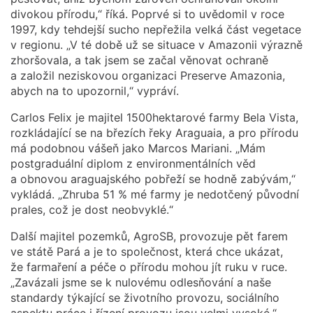
divokou přírodu,“ říká. Poprvé si to uvědomil v roce
1997, kdy tehdejší sucho nepřežila velká část vegetace
v regionu. „V té době už se situace v Amazonii výrazně
zhoršovala, a tak jsem se začal věnovat ochraně
a založil neziskovou organizaci Preserve Amazonia,
abych na to upozornil,“ vypráví.
Carlos Felix je majitel 1500hektarové farmy Bela Vista,
rozkládající se na březích řeky Araguaia, a pro přírodu
má podobnou vášeň jako Marcos Mariani. „Mám
postgraduální diplom z environmentálních věd
a obnovou araguajského pobřeží se hodně zabývám,“
vykládá. „Zhruba 51 % mé farmy je nedotčený původní
prales, což je dost neobvyklé.“
Další majitel pozemků, AgroSB, provozuje pět farem
ve státě Pará a je to společnost, která chce ukázat,
že farmaření a péče o přírodu mohou jít ruku v ruce.
„Zavázali jsme se k nulovému odlesňování a naše
standardy týkající se životního provozu, sociálního
aspektu práce i řízení provozu jsou velmi vysoké,“