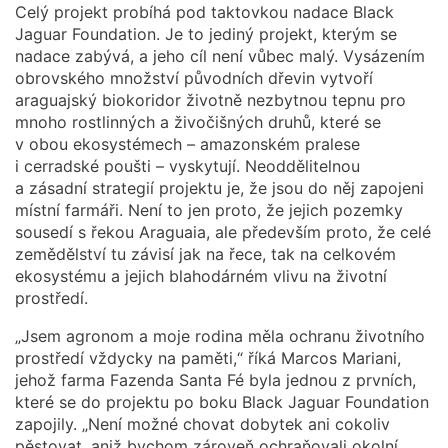
Celý projekt probíhá pod taktovkou nadace Black
Jaguar Foundation. Je to jediný projekt, kterým se
nadace zabývá, a jeho cíl není vůbec malý. Vysázením
obrovského množství původních dřevin vytvoří
araguajský biokoridor životně nezbytnou tepnu pro
mnoho rostlinných a živočišných druhů, které se
v obou ekosystémech – amazonském pralese
i cerradské poušti – vyskytují. Neoddělitelnou
a zásadní strategií projektu je, že jsou do něj zapojeni
místní farmáři. Není to jen proto, že jejich pozemky
sousedí s řekou Araguaia, ale především proto, že celé
zemědělství tu závisí jak na řece, tak na celkovém
ekosystému a jejich blahodárném vlivu na životní
prostředí.
„Jsem agronom a moje rodina měla ochranu životního
prostředí vždycky na paměti,“ říká Marcos Mariani,
jehož farma Fazenda Santa Fé byla jednou z prvních,
které se do projektu po boku Black Jaguar Foundation
zapojily. „Není možné chovat dobytek ani cokoliv
pěstovat, aniž bychom zároveň ochraňovali okolní