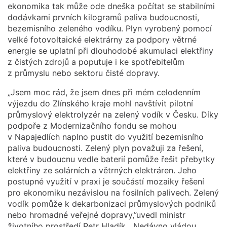
ekonomika tak může ode dneška počítat se stabilními
dodávkami prvních kilogramů paliva budoucnosti,
bezemisního zeleného vodíku. Plyn vyrobený pomocí
velké fotovoltaické elektrárny za podpory větrné
energie se uplatní při dlouhodobé akumulaci elektřiny
z čistých zdrojů a poputuje i ke spotřebitelům
z průmyslu nebo sektoru čisté dopravy.
„Jsem moc rád, že jsem dnes při mém celodenním
výjezdu do Zlínského kraje mohl navštívit pilotní
průmyslový elektrolyzér na zelený vodík v Česku. Díky
podpoře z Modernizačního fondu se mohou
v Napajedlích naplno pustit do využití bezemisního
paliva budoucnosti. Zelený plyn považuji za řešení,
které v budoucnu vedle baterií pomůže řešit přebytky
elektřiny ze solárních a větrných elektráren. Jeho
postupné využití v praxi je součástí mozaiky řešení
pro ekonomiku nezávislou na fosilních palivech. Zelený
vodík pomůže k dekarbonizaci průmyslových podniků
nebo hromadné veřejné dopravy,”uvedl ministr
životního prostředí Petr Hladík. „Nedávno vládou