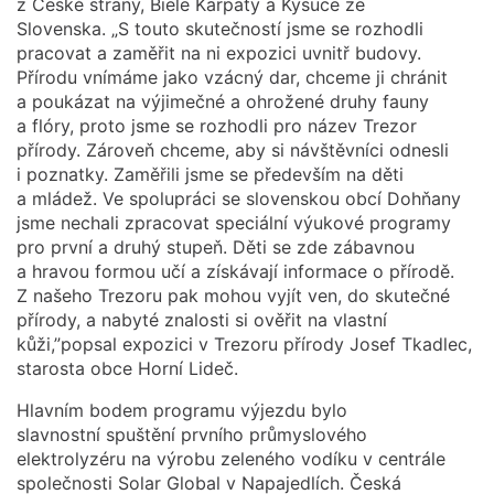
z České strany, Biele Karpaty a Kysuce ze
Slovenska. „S touto skutečností jsme se rozhodli
pracovat a zaměřit na ni expozici uvnitř budovy.
Přírodu vnímáme jako vzácný dar, chceme ji chránit
a poukázat na výjimečné a ohrožené druhy fauny
a flóry, proto jsme se rozhodli pro název Trezor
přírody. Zároveň chceme, aby si návštěvníci odnesli
i poznatky. Zaměřili jsme se především na děti
a mládež. Ve spolupráci se slovenskou obcí Dohňany
jsme nechali zpracovat speciální výukové programy
pro první a druhý stupeň. Děti se zde zábavnou
a hravou formou učí a získávají informace o přírodě.
Z našeho Trezoru pak mohou vyjít ven, do skutečné
přírody, a nabyté znalosti si ověřit na vlastní
kůži,”popsal expozici v Trezoru přírody Josef Tkadlec,
starosta obce Horní Lideč.
Hlavním bodem programu výjezdu bylo
slavnostní spuštění prvního průmyslového
elektrolyzéru na výrobu zeleného vodíku v centrále
společnosti Solar Global v Napajedlích. Česká