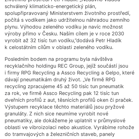
schválený klimaticko-energetický plán,
spolupřipravovaný Ministerstvem životního prostředí,
počítá s vodíkem jako udržitelnou náhradou zemního
plynu. Výhodou zeleného vodíku je navíc možnost
výroby přímo v Česku. Naším cílem je v roce 2030
vyrobit až 32 tisíc tun vodíku,”dodává Petr Hladík
k celostátním cílům v oblasti zeleného vodíku.
Posledním bodem na programu byla návštěva
recyklačního holdingu REC Group, jejíž součástí jsou
i firmy RPG Recycling a Assco Recycling a Gelpo, které
dávají pneumatikám druhý život. „Ve firmě RPG
recycling zpracujeme 45 až 50 tisíc tun pneumatik
za rok, ve firmě Assco Recycling pak 12 tisíc tun
dveřních profilů z aut, těsnících profilů oken či praček.
Výstupem recyklace těchto materiálů jsou pryžové
granuláty. Z nich sice neumíme vyrobit nové
pneumatiky, ale dokážeme je uplatnit v průmyslové
oblasti ve vibroizolaci nebo akustice. Vyrábíme rohože
do tramvajových a železničních staveb, panely