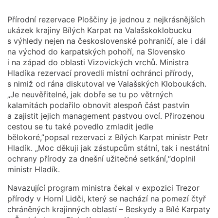
Přírodní rezervace Ploščiny je jednou z nejkrásnějších
ukázek krajiny Bílých Karpat na Valašskoklobucku
s výhledy nejen na československé pohraničí, ale i dál
na východ do karpatských pohoří, na Slovensko
i na západ do oblasti Vizovických vrchů. Ministra
Hladíka rezervací provedli místní ochránci přírody,
s nimiž od rána diskutoval ve Valašských Kloboukách.
„Je neuvěřitelné, jak dobře se tu po větrných
kalamitách podařilo obnovit alespoň část pastvin
a zajistit jejich management pastvou ovcí. Přirozenou
cestou se tu také povedlo zmladit jedle
bělokoré,”popsal rezervaci z Bílých Karpat ministr Petr
Hladík. „Moc děkuji jak zástupcům státní, tak i nestátní
ochrany přírody za dnešní užitečné setkání,“doplnil
ministr Hladík.
Navazující program ministra čekal v expozici Trezor
přírody v Horní Lidči, který se nachází na pomezí čtyř
chráněných krajinných oblastí – Beskydy a Bílé Karpaty