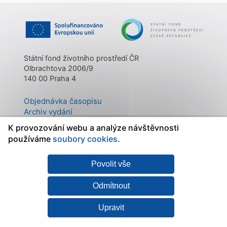
Státní fond životního prostředí ČR
Olbrachtova 2006/9
140 00 Praha 4
Objednávka časopisu
Archiv vydání
Kontakty
K provozování webu a analýze návštěvnosti
O časopisu
používáme
soubory cookies
.
Povolit vše
Mapa stránek
|
Státní fond
Prohlášení o
životního prostředí ČR
přístupnosti
|
Zásady
Odmítnout
zpracování osobních
údajů
|
Nastavení
Upravit
cookies