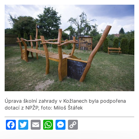
Úprava školní zahrady v Kožlanech byla podpořena
dotací z NPŽP, foto: Miloš Štáfek
Facebook
Twitter
Email
WhatsApp
Messenger
Copy
Link