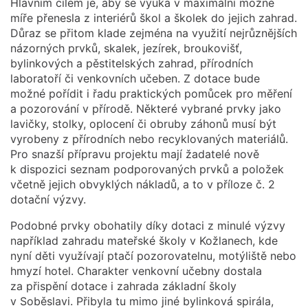
Hlavním cílem je, aby se výuka v maximální možné
míře přenesla z interiérů škol a školek do jejich zahrad.
Důraz se přitom klade zejména na využití nejrůznějších
názorných prvků, skalek, jezírek, broukovišť,
bylinkových a pěstitelských zahrad, přírodních
laboratoří či venkovních učeben. Z dotace bude
možné pořídit i řadu praktických pomůcek pro měření
a pozorování v přírodě. Některé vybrané prvky jako
lavičky, stolky, oplocení či obruby záhonů musí být
vyrobeny z přírodních nebo recyklovaných materiálů.
Pro snazší přípravu projektu mají žadatelé nově
k dispozici seznam podporovaných prvků a položek
včetně jejich obvyklých nákladů, a to v příloze č. 2
dotační výzvy.
Podobné prvky obohatily díky dotaci z minulé výzvy
například zahradu mateřské školy v Kožlanech, kde
nyní děti využívají ptačí pozorovatelnu, motýliště nebo
hmyzí hotel. Charakter venkovní učebny dostala
za přispění dotace i zahrada základní školy
v Soběslavi. Přibyla tu mimo jiné bylinková spirála,