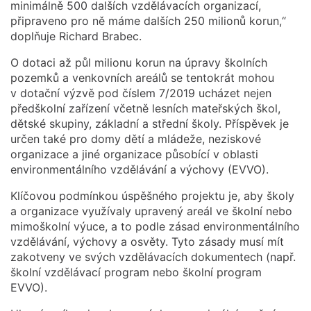
minimálně 500 dalších vzdělávacích organizací,
připraveno pro ně máme dalších 250 milionů korun,“
doplňuje Richard Brabec.
O dotaci až půl milionu korun na úpravy školních
pozemků a venkovních areálů se tentokrát mohou
v dotační výzvě pod číslem 7/2019 ucházet nejen
předškolní zařízení včetně lesních mateřských škol,
dětské skupiny, základní a střední školy. Příspěvek je
určen také pro domy dětí a mládeže, neziskové
organizace a jiné organizace působící v oblasti
environmentálního vzdělávání a výchovy (EVVO).
Klíčovou podmínkou úspěšného projektu je, aby školy
a organizace využívaly upravený areál ve školní nebo
mimoškolní výuce, a to podle zásad environmentálního
vzdělávání, výchovy a osvěty. Tyto zásady musí mít
zakotveny ve svých vzdělávacích dokumentech (např.
školní vzdělávací program nebo školní program
EVVO).