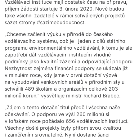
Vzdělávací instituce mají dostatek času na přípravu,
příjem žádostí startuje 3. února 2020. Nově budou
také všichni žadatelé v rámci schválených projektů
sázet stromy #sazimebudoucnost.
„Chceme začlenit výuku v přírodě do českého
vzdělávacího systému, což je i jeden z cílů státního
programu environmentálního vzdělávání, k tomu je ale
zapotřebí dát vzdělávacím institucím vhodné
podmínky jako kvalitní zázemí a odpovídající podporu.
Nezbytnost zejména finanční podpory se ukázala již
v minulém roce, kdy jsme v první dotační výzvě
na vybudování venkovních areálů v přírodním stylu
schválili 489 školám a organizacím celkově 203
milionů korun,“ vysvětluje ministr Richard Brabec.
„Zájem o tento dotační titul předčil všechna naše
očekávání. O podporu ve výši 260 milionů si
v loňském roce požádalo 656 vzdělávacích institucí.
Všechny došlé projekty byly přitom svou kvalitou
i zaměřením srovnatelné. Nyní dostane šanci