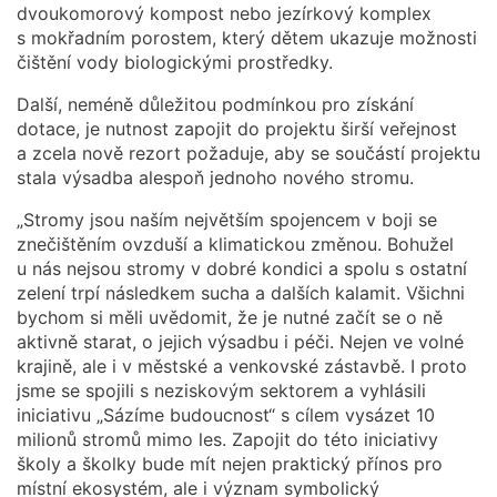
dvoukomorový kompost nebo jezírkový komplex
s mokřadním porostem, který dětem ukazuje možnosti
čištění vody biologickými prostředky.
Další, neméně důležitou podmínkou pro získání
dotace, je nutnost zapojit do projektu širší veřejnost
a zcela nově rezort požaduje, aby se součástí projektu
stala výsadba alespoň jednoho nového stromu.
„Stromy jsou naším největším spojencem v boji se
znečištěním ovzduší a klimatickou změnou. Bohužel
u nás nejsou stromy v dobré kondici a spolu s ostatní
zelení trpí následkem sucha a dalších kalamit. Všichni
bychom si měli uvědomit, že je nutné začít se o ně
aktivně starat, o jejich výsadbu i péči. Nejen ve volné
krajině, ale i v městské a venkovské zástavbě. I proto
jsme se spojili s neziskovým sektorem a vyhlásili
iniciativu „Sázíme budoucnost“ s cílem vysázet 10
milionů stromů mimo les. Zapojit do této iniciativy
školy a školky bude mít nejen praktický přínos pro
místní ekosystém, ale i význam symbolický