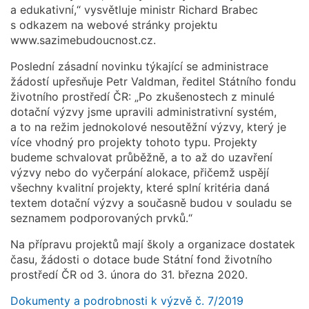
a edukativní,“ vysvětluje ministr Richard Brabec
s odkazem na webové stránky projektu
www.sazimebudoucnost.cz.
Poslední zásadní novinku týkající se administrace
žádostí upřesňuje Petr Valdman, ředitel Státního fondu
životního prostředí ČR: „Po zkušenostech z minulé
dotační výzvy jsme upravili administrativní systém,
a to na režim jednokolové nesoutěžní výzvy, který je
více vhodný pro projekty tohoto typu. Projekty
budeme schvalovat průběžně, a to až do uzavření
výzvy nebo do vyčerpání alokace, přičemž uspějí
všechny kvalitní projekty, které splní kritéria daná
textem dotační výzvy a současně budou v souladu se
seznamem podporovaných prvků.“
Na přípravu projektů mají školy a organizace dostatek
času, žádosti o dotace bude Státní fond životního
prostředí ČR od 3. února do 31. března 2020.
Dokumenty a podrobnosti k výzvě č. 7/2019