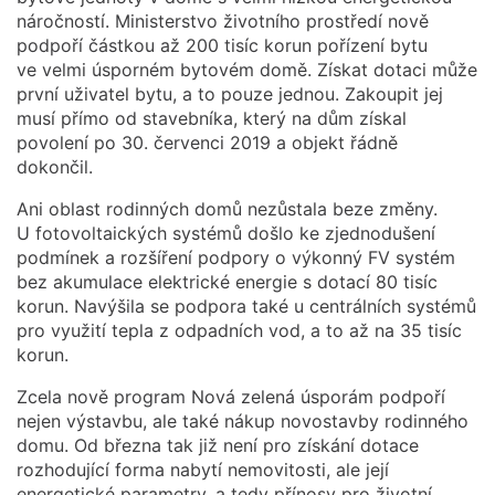
náročností. Ministerstvo životního prostředí nově
podpoří částkou až 200 tisíc korun pořízení bytu
ve velmi úsporném bytovém domě. Získat dotaci může
první uživatel bytu, a to pouze jednou. Zakoupit jej
musí přímo od stavebníka, který na dům získal
povolení po 30. červenci 2019 a objekt řádně
dokončil.
Ani oblast rodinných domů nezůstala beze změny.
U fotovoltaických systémů došlo ke zjednodušení
podmínek a rozšíření podpory o výkonný FV systém
bez akumulace elektrické energie s dotací 80 tisíc
korun. Navýšila se podpora také u centrálních systémů
pro využití tepla z odpadních vod, a to až na 35 tisíc
korun.
Zcela nově program Nová zelená úsporám podpoří
nejen výstavbu, ale také nákup novostavby rodinného
domu. Od března tak již není pro získání dotace
rozhodující forma nabytí nemovitosti, ale její
energetické parametry, a tedy přínosy pro životní