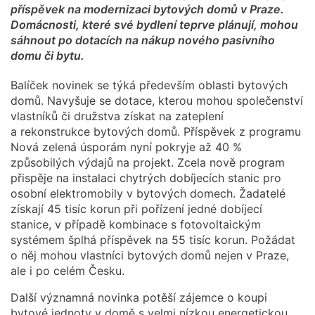
příspěvek na modernizaci bytových domů v Praze.
Domácnosti, které své bydlení teprve plánují, mohou
sáhnout po dotacích na nákup nového pasivního
domu či bytu.
Balíček novinek se týká především oblasti bytových
domů. Navyšuje se dotace, kterou mohou společenství
vlastníků či družstva získat na zateplení
a rekonstrukce bytových domů. Příspěvek z programu
Nová zelená úsporám nyní pokryje až 40 %
způsobilých výdajů na projekt. Zcela nově program
přispěje na instalaci chytrých dobíjecích stanic pro
osobní elektromobily v bytových domech. Žadatelé
získají 45 tisíc korun při pořízení jedné dobíjecí
stanice, v případě kombinace s fotovoltaickým
systémem šplhá příspěvek na 55 tisíc korun. Požádat
o něj mohou vlastníci bytových domů nejen v Praze,
ale i po celém Česku.
Další významná novinka potěší zájemce o koupi
bytové jednoty v domě s velmi nízkou energetickou