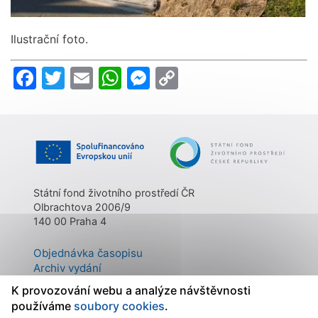
Ilustrační foto.
Facebook
Twitter
Email
WhatsApp
Messenger
Copy
Link
Státní fond životního prostředí ČR
Olbrachtova 2006/9
140 00 Praha 4
Objednávka časopisu
Archiv vydání
Kontakty
K provozování webu a analýze návštěvnosti
O časopisu
používáme
soubory cookies
.