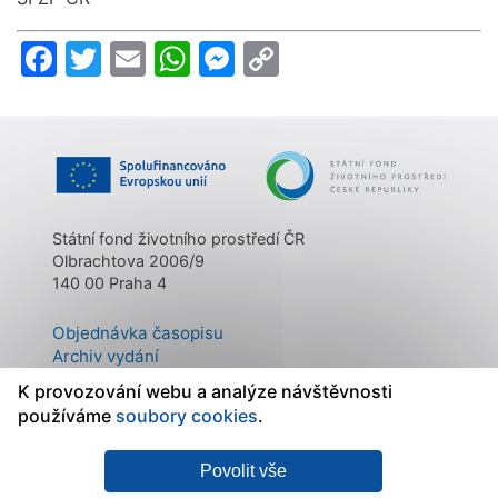
Facebook
Twitter
Email
WhatsApp
Messenger
Copy
Link
Státní fond životního prostředí ČR
Olbrachtova 2006/9
140 00 Praha 4
Objednávka časopisu
Archiv vydání
Kontakty
K provozování webu a analýze návštěvnosti
O časopisu
používáme
soubory cookies
.
Mapa stránek
|
Státní fond
Povolit vše
Prohlášení o
životního prostředí ČR