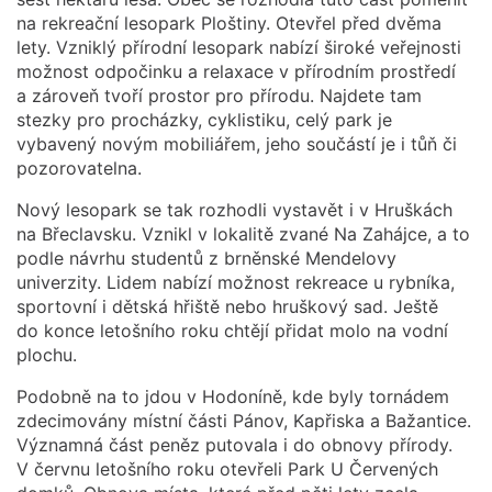
na rekreační lesopark Ploštiny. Otevřel před dvěma
lety. Vzniklý přírodní lesopark nabízí široké veřejnosti
možnost odpočinku a relaxace v přírodním prostředí
a zároveň tvoří prostor pro přírodu. Najdete tam
stezky pro procházky, cyklistiku, celý park je
vybavený novým mobiliářem, jeho součástí je i tůň či
pozorovatelna.
Nový lesopark se tak rozhodli vystavět i v Hruškách
na Břeclavsku. Vznikl v lokalitě zvané Na Zahájce, a to
podle návrhu studentů z brněnské Mendelovy
univerzity. Lidem nabízí možnost rekreace u rybníka,
sportovní i dětská hřiště nebo hruškový sad. Ještě
do konce letošního roku chtějí přidat molo na vodní
plochu.
Podobně na to jdou v Hodoníně, kde byly tornádem
zdecimovány místní části Pánov, Kapřiska a Bažantice.
Významná část peněz putovala i do obnovy přírody.
V červnu letošního roku otevřeli Park U Červených