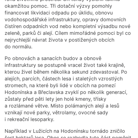
okamžitou pomoc. Tři dotační výzvy pomohly
financovat likvidaci odpadu po úklidu, obnovu
vodohospodářské infrastruktury, opravy domovních
čistíren odpadních vod nebo kompletní výsadbu nové
zeleně, parků či alejí. Cílem mimořádné pomoci byl co
nejrychlejší návrat života v postižených obcích
do normálu.
Po obnovách a sanacích budov a obnově
infrastruktury se postupně vracel život také krajině,
kterou živel během několika sekund zdevastoval. Po
alejích, parcích, částech lesa i staletých vzrostlých
stromech, na které byli lidé v obcích na pomezí
Hodonínska a Břeclavska zvyklí po několik generací,
zůstaly před pěti lety jen holé kmeny, třísky
a rozlámané větve. Místo polámaných alejí a lesů
vznikají nové parky, větrolamy, ovocné sady
i rekreační lesoparky.
Například v Lužicích na Hodonínsku tornádo zničilo
šest hektarů lesa. Obec se rozhodla tuto část poměnit