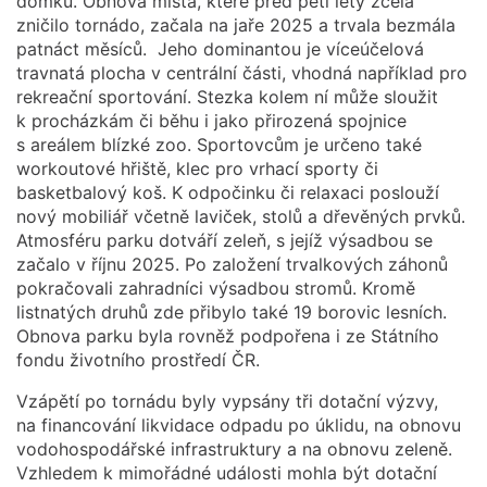
domků. Obnova místa, které před pěti lety zcela
zničilo tornádo, začala na jaře 2025 a trvala bezmála
patnáct měsíců. Jeho dominantou je víceúčelová
travnatá plocha v centrální části, vhodná například pro
rekreační sportování. Stezka kolem ní může sloužit
k procházkám či běhu i jako přirozená spojnice
s areálem blízké zoo. Sportovcům je určeno také
workoutové hřiště, klec pro vrhací sporty či
basketbalový koš. K odpočinku či relaxaci poslouží
nový mobiliář včetně laviček, stolů a dřevěných prvků.
Atmosféru parku dotváří zeleň, s jejíž výsadbou se
začalo v říjnu 2025. Po založení trvalkových záhonů
pokračovali zahradníci výsadbou stromů. Kromě
listnatých druhů zde přibylo také 19 borovic lesních.
Obnova parku byla rovněž podpořena i ze Státního
fondu životního prostředí ČR.
Vzápětí po tornádu byly vypsány tři dotační výzvy,
na financování likvidace odpadu po úklidu, na obnovu
vodohospodářské infrastruktury a na obnovu zeleně.
Vzhledem k mimořádné události mohla být dotační