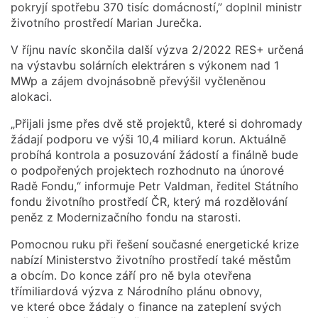
pokryjí spotřebu 370 tisíc domácností,” doplnil ministr
životního prostředí Marian Jurečka.
V říjnu navíc skončila další výzva 2/2022 RES+ určená
na výstavbu solárních elektráren s výkonem nad 1
MWp a zájem dvojnásobně převýšil vyčleněnou
alokaci.
„Přijali jsme přes dvě stě projektů, které si dohromady
žádají podporu ve výši 10,4 miliard korun. Aktuálně
probíhá kontrola a posuzování žádostí a finálně bude
o podpořených projektech rozhodnuto na únorové
Radě Fondu,“ informuje Petr Valdman, ředitel Státního
fondu životního prostředí ČR, který má rozdělování
peněz z Modernizačního fondu na starosti.
Pomocnou ruku při řešení současné energetické krize
nabízí Ministerstvo životního prostředí také městům
a obcím. Do konce září pro ně byla otevřena
třímiliardová výzva z Národního plánu obnovy,
ve které obce žádaly o finance na zateplení svých