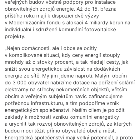
veřejných budov včetně podpory pro instalace
obnovitelných zdrojů energie. Až do 15. března
příštího roku mají k dispozici dvě výzvy
v Modernizačním fondu s alokací 4 miliardy korun na
individuální i sdružené komunální fotovoltaické
projekty.
„Nejen domácnosti, ale i obce se ocitly
v komplikované situaci, kdy ceny energií stouply
mnohdy až o stovky procent, a tak hledají cesty, jak
snížit svou energetickou závislost na dodávkách
energie ze sítě. My jim jdeme naproti. Malým obcím
do 3 000 obyvatel nabízíme dotace na pořízení solární
elektrárny na střechy nekomerčních objektů, větším
obcím a veřejným subjektům navíc zafinancujeme
potřebnou infrastrukturu, a tím podpoříme vznik
energetických společenství. Naším cílem je položit
základy k možnosti vzniku komunitní energetiky
a urychlit tak rozvoj obnovitelných zdrojů, ze kterých
budou moci těžit přímo obyvatelé obcí a měst.
Energetická společenství mají velký potenciál, a proto