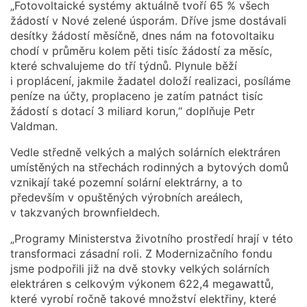
„Fotovoltaické systémy aktuálně tvoří 65 % všech
žádostí v Nové zelené úsporám. Dříve jsme dostávali
desítky žádostí měsíčně, dnes nám na fotovoltaiku
chodí v průměru kolem pěti tisíc žádostí za měsíc,
které schvalujeme do tří týdnů. Plynule běží
i proplácení, jakmile žadatel doloží realizaci, posíláme
peníze na účty, proplaceno je zatím patnáct tisíc
žádostí s dotací 3 miliard korun,“ doplňuje Petr
Valdman.
Vedle středně velkých a malých solárních elektráren
umístěných na střechách rodinných a bytových domů
vznikají také pozemní solární elektrárny, a to
především v opuštěných výrobních areálech,
v takzvaných brownfieldech.
„Programy Ministerstva životního prostředí hrají v této
transformaci zásadní roli. Z Modernizačního fondu
jsme podpořili již na dvě stovky velkých solárních
elektráren s celkovým výkonem 622,4 megawattů,
které vyrobí ročně takové množství elektřiny, které