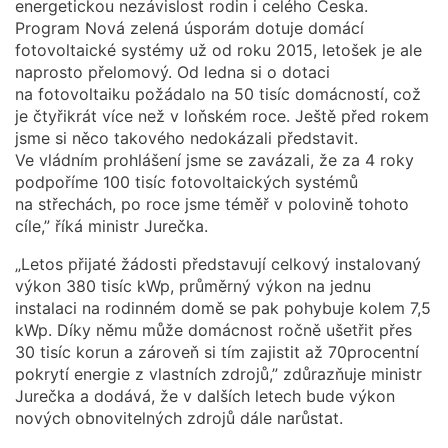
energetickou nezávislost rodin i celého Česka.
Program Nová zelená úsporám dotuje domácí
fotovoltaické systémy už od roku 2015, letošek je ale
naprosto přelomový. Od ledna si o dotaci
na fotovoltaiku požádalo na 50 tisíc domácností, což
je čtyřikrát více než v loňském roce. Ještě před rokem
jsme si něco takového nedokázali představit.
Ve vládním prohlášení jsme se zavázali, že za 4 roky
podpoříme 100 tisíc fotovoltaických systémů
na střechách, po roce jsme téměř v polovině tohoto
cíle,” říká ministr Jurečka.
„Letos přijaté žádosti představují celkový instalovaný
výkon 380 tisíc kWp, průměrný výkon na jednu
instalaci na rodinném domě se pak pohybuje kolem 7,5
kWp. Díky němu může domácnost ročně ušetřit přes
30 tisíc korun a zároveň si tím zajistit až 70procentní
pokrytí energie z vlastních zdrojů,” zdůrazňuje ministr
Jurečka a dodává, že v dalších letech bude výkon
nových obnovitelných zdrojů dále narůstat.