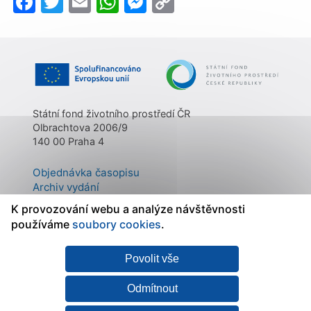
Facebook
Twitter
Email
WhatsApp
Messenger
Copy
Link
Státní fond životního prostředí ČR
Olbrachtova 2006/9
140 00 Praha 4
Objednávka časopisu
Archiv vydání
Kontakty
K provozování webu a analýze návštěvnosti
O časopisu
používáme
soubory cookies
.
Povolit vše
Mapa stránek
|
Státní fond
Prohlášení o
životního prostředí ČR
přístupnosti
|
Zásady
Odmítnout
zpracování osobních