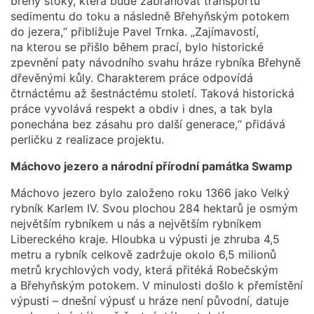
břehy stoky, která bude zabraňovat transportu
sedimentu do toku a následně Břehyňským potokem
do jezera,“ přibližuje Pavel Trnka. „Zajímavostí,
na kterou se přišlo během prací, bylo historické
zpevnění paty návodního svahu hráze rybníka Břehyně
dřevěnými kůly. Charakterem práce odpovídá
čtrnáctému až šestnáctému století. Taková historická
práce vyvolává respekt a obdiv i dnes, a tak byla
ponechána bez zásahu pro další generace,“ přidává
perličku z realizace projektu.
Máchovo jezero a národní přírodní památka Swamp
Máchovo jezero bylo založeno roku 1366 jako Velký
rybník Karlem IV. Svou plochou 284 hektarů je osmým
největším rybníkem u nás a největším rybníkem
Libereckého kraje. Hloubka u výpusti je zhruba 4,5
metru a rybník celkově zadržuje okolo 6,5 milionů
metrů krychlových vody, která přitéká Robečským
a Břehyňským potokem. V minulosti došlo k přemístění
výpusti – dnešní výpusť u hráze není původní, datuje