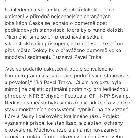
S ohledem na variabilitu všech tří lokalit i jejich
umístění v přírodně nejcennějších chráněných
lokalitách Česka se jednalo o poměrně dost
podkladových stanovisek, která bylo nutné doložit.
„Nicméně jsme se při projednávání setkali
s konstruktivním přístupem, a to i přesto, že přímo
přes město Doksy bylo převáženo poměrně velké
množství sedimentu,“ uznává Pavel Trnka.
„Vše se podařilo uskutečnit podle schváleného
harmonogramu a v souladu s podmínkami stanovisek
a povolení,“ říká Pavel Trnka. „Cílem projektu bylo
mimo jiné zajistit optimální podmínky pro jedinečnou
přírodu v NPR Břehyně – Pecopala, OP i NPP Swamp.
Nedílnou součástí bylo samozřejmě udržení a zlepšení
stavu mokřadních ekosystémů rybníků, na ně vázané
flóry a fauny i celkového krajinného rázu. Projekt
významně přispěl ke stabilizaci a zlepšení ochrany
ekosystému Máchova jezera a na něj navázaných
cenných mokřadů před vlivem zejména živinového