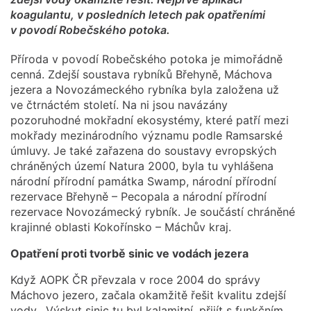
koagulantu, v posledních letech pak opatřeními
v povodí Robečského potoka.
Příroda v povodí Robečského potoka je mimořádně
cenná. Zdejší soustava rybníků Břehyně, Máchova
jezera a Novozámeckého rybníka byla založena už
ve čtrnáctém století. Na ni jsou navázány
pozoruhodné mokřadní ekosystémy, které patří mezi
mokřady mezinárodního významu podle Ramsarské
úmluvy. Je také zařazena do soustavy evropských
chráněných území Natura 2000, byla tu vyhlášena
národní přírodní památka Swamp, národní přírodní
rezervace Břehyně – Pecopala a národní přírodní
rezervace Novozámecký rybník. Je součástí chráněné
krajinné oblasti Kokořínsko – Máchův kraj.
Opatření proti tvorbě sinic ve vodách jezera
Když AOPK ČR převzala v roce 2004 do správy
Máchovo jezero, začala okamžitě řešit kvalitu zdejší
vody. „Výskyt sinic tu byl kalamitní, přijít s funkčním