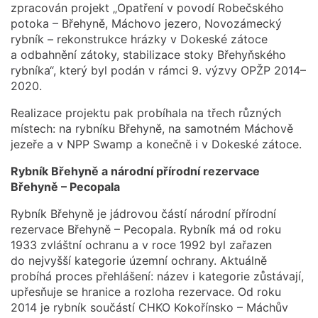
zpracován projekt „Opatření v povodí Robečského
potoka – Břehyně, Máchovo jezero, Novozámecký
rybník – rekonstrukce hrázky v Dokeské zátoce
a odbahnění zátoky, stabilizace stoky Břehyňského
rybníka“, který byl podán v rámci 9. výzvy OPŽP 2014–
2020.
Realizace projektu pak probíhala na třech různých
místech: na rybníku Břehyně, na samotném Máchově
jezeře a v NPP Swamp a konečně i v Dokeské zátoce.
Rybník Břehyně a národní přírodní rezervace
Břehyně – Pecopala
Rybník Břehyně je jádrovou částí národní přírodní
rezervace Břehyně – Pecopala. Rybník má od roku
1933 zvláštní ochranu a v roce 1992 byl zařazen
do nejvyšší kategorie územní ochrany. Aktuálně
probíhá proces přehlášení: název i kategorie zůstávají,
upřesňuje se hranice a rozloha rezervace. Od roku
2014 je rybník součástí CHKO Kokořínsko – Máchův