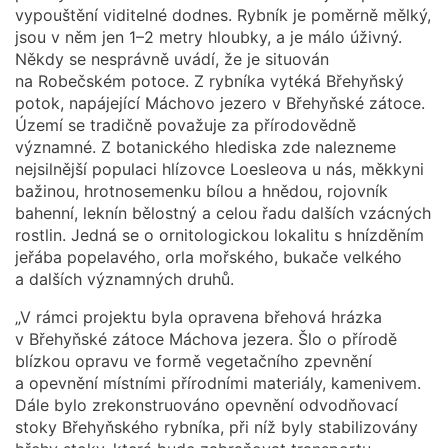
vypouštění viditelné dodnes. Rybník je poměrně mělký,
jsou v něm jen 1–2 metry hloubky, a je málo úživný.
Někdy se nesprávně uvádí, že je situován
na Robečském potoce. Z rybníka vytéká Břehyňský
potok, napájející Máchovo jezero v Břehyňské zátoce.
Území se tradičně považuje za přírodovědně
významné. Z botanického hlediska zde nalezneme
nejsilnější populaci hlízovce Loesleova u nás, měkkyni
bažinou, hrotnosemenku bílou a hnědou, rojovník
bahenní, leknín bělostný a celou řadu dalších vzácných
rostlin. Jedná se o ornitologickou lokalitu s hnízděním
jeřába popelavého, orla mořského, bukače velkého
a dalších významných druhů.
„V rámci projektu byla opravena břehová hrázka
v Břehyňské zátoce Máchova jezera. Šlo o přírodě
blízkou opravu ve formě vegetačního zpevnění
a opevnění místními přírodními materiály, kamenivem.
Dále bylo zrekonstruováno opevnění odvodňovací
stoky Břehyňského rybníka, při níž byly stabilizovány