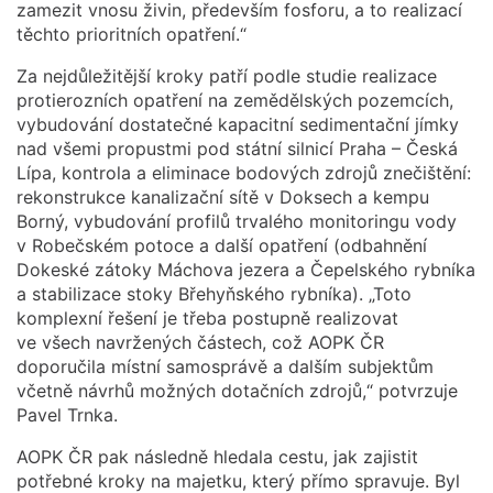
zamezit vnosu živin, především fosforu, a to realizací
těchto prioritních opatření.“
Za nejdůležitější kroky patří podle studie realizace
protierozních opatření na zemědělských pozemcích,
vybudování dostatečné kapacitní sedimentační jímky
nad všemi propustmi pod státní silnicí Praha – Česká
Lípa, kontrola a eliminace bodových zdrojů znečištění:
rekonstrukce kanalizační sítě v Doksech a kempu
Borný, vybudování profilů trvalého monitoringu vody
v Robečském potoce a další opatření (odbahnění
Dokeské zátoky Máchova jezera a Čepelského rybníka
a stabilizace stoky Břehyňského rybníka). „Toto
komplexní řešení je třeba postupně realizovat
ve všech navržených částech, což AOPK ČR
doporučila místní samosprávě a dalším subjektům
včetně návrhů možných dotačních zdrojů,“ potvrzuje
Pavel Trnka.
AOPK ČR pak následně hledala cestu, jak zajistit
potřebné kroky na majetku, který přímo spravuje. Byl