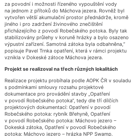
za povodní i možnosti řízeného vypouštění vody
na jednom z přítoků do Máchova jezera. Rovněž byl
vytvořen větší akumulační prostor přednádrže, kromě
jiného i pro zadržení živinového znečištění
přicházejícího z povodí Robečského potoka. Byly tak
stabilizovány průlehy v koruně hrázky a bylo osazeno
výpustní zařízení. Samotná zátoka byla odbahněna,“
popisuje Pavel Trnka opatření, která v rámci projektu
vznikla v Dokeské zátoce Máchova jezera.
Projekt se realizoval na třech různých lokalitách
Realizace projektu probíhala podle AOPK ČR v souladu
s podmínkami smlouvy rozsahu projektové
dokumentace pro provádění stavby „Opatření
v povodí Robečského potoka“, tedy dle tří dílčích
projektových dokumentací: Opatření v povodí
Robečského potoka: rybník Břehyně, Opatření
v povodí Robečského potoka: Máchovo jezero –
Dokeská zátoka, Opatření v povodí Robečského
potoka: Máchovo jezero – hrázka NPP Swamp.