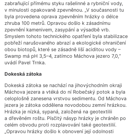
zabraňující přímému styku rašelinné a rybniční vody,
v minulosti opakovaně zpevněnou. „V současnosti tu
byla provedena oprava zpevněním hrázky o délce
zhruba 100 metrů. Opravou došlo k zásadnímu
zpevnění kamenivem, zasypání a výsadbě vrb.
Smyslem tohoto technického opatření byla stabilizace
pobřeží narušovaného abrazí a ekologické ohraničení
obou biotopů, které se zásadně liší aciditou vody –
Swamp má pH 3,5–4, zatímco Máchova jezero 7,0,“
uvádí Pavel Trnka.
Dokeská zátoka
Dokeská zátoka se nachází na jihovýchodním okraji
Máchova jezera a vtéká do ní Robečský potok a byla
celoplošně zanesena vrstvou sedimentu. Od Máchova
jezera je zátoka oddělena novodobou zemní hrázkou.
Hrázka je nízká, sypaná, založená na geotextilii
a dřevěném roštu. Písčitý násyp hrázky je chráněn po
celém obvodu proti rozplavování také geotextilií.
„Opravou hrázky došlo k obnovení její odolnosti