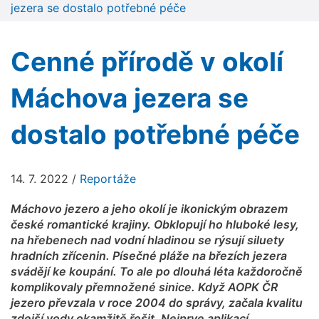
jezera se dostalo potřebné péče
Cenné přírodě v okolí
Máchova jezera se
dostalo potřebné péče
14. 7. 2022
/
Reportáže
Máchovo jezero a jeho okolí je ikonickým obrazem
české romantické krajiny. Obklopují ho hluboké lesy,
na hřebenech nad vodní hladinou se rýsují siluety
hradních zřícenin. Písečné pláže na březích jezera
svádějí ke koupání. To ale po dlouhá léta každoročně
komplikovaly přemnožené sinice. Když AOPK ČR
jezero převzala v roce 2004 do správy, začala kvalitu
zdejší vody okamžitě řešit. Nejprve aplikací