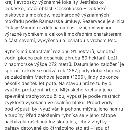
kraj i evropsky významné lokality Jestřebsko –
Dokesko, ptačí oblasti Českolipsko – Dokeské
pískovce a mokřady, mezinárodně významných
mokřadů podle Ramsarské úmluvy. Rezervace je silnicí
Doksy–Mimoň rozdělena na část jižní, ovlivněnou
výrazně rybníkem a celkově mokřadním charakterem,
a část severní, vyvýšenou a lesnatou s vrchem Pec.
Rybník má katastrální rozlohu 91 hektarů, samotná
vodní plocha pak dosahuje zhruba 60 hektarů. Leží
v nadmořské výšce 272 metrů. Datum jeho založení je
sporné, někdy se udává rok 1287, jindy doba shodná
se založením Máchova jezera (1366), jindy dokonce
několik desítek let poté. Na stavbu hráze tu bylo
využito protažení hřbetu Mlýnského vrchu a jeho
zpevnění trachytovou žílou, výpusť je podle místních
zvyklostí vysekána ve skalním bloku. Proud vody
pod výpustí byl využíván k pohonu mlýna, jeho hamru
a turbíny. Před založením rybníka se v jeho zátopě
nacházela rašelinná ložiska a les, jehož zbytky –
pařezy datované do čtrnáctého století – jsou při