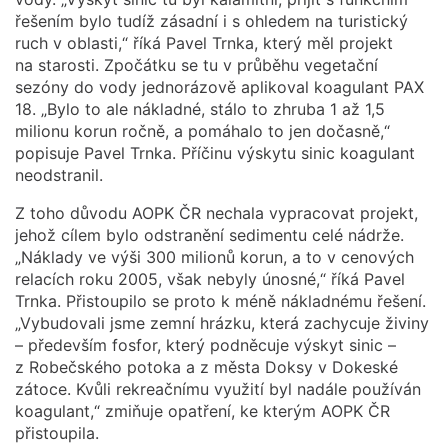
řešením bylo tudíž zásadní i s ohledem na turistický
ruch v oblasti,“ říká Pavel Trnka, který měl projekt
na starosti. Zpočátku se tu v průběhu vegetační
sezóny do vody jednorázově aplikoval koagulant PAX
18. „Bylo to ale nákladné, stálo to zhruba 1 až 1,5
milionu korun ročně, a pomáhalo to jen dočasně,“
popisuje Pavel Trnka. Příčinu výskytu sinic koagulant
neodstranil.
Z toho důvodu AOPK ČR nechala vypracovat projekt,
jehož cílem bylo odstranění sedimentu celé nádrže.
„Náklady ve výši 300 milionů korun, a to v cenových
relacích roku 2005, však nebyly únosné,“ říká Pavel
Trnka. Přistoupilo se proto k méně nákladnému řešení.
„Vybudovali jsme zemní hrázku, která zachycuje živiny
– především fosfor, který podněcuje výskyt sinic –
z Robečského potoka a z města Doksy v Dokeské
zátoce. Kvůli rekreačnímu využití byl nadále používán
koagulant,“ zmiňuje opatření, ke kterým AOPK ČR
přistoupila.