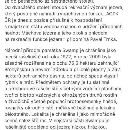
se do patnáctého až šestnáctého století.
Od dvacátého století stoupá rekreační význam jezera,
který postupně nahradil rybochovnou funkci. „AOPK
ČR je dnes z pozice příslušné k hospodaření
s majetkem státu vedena snahou o udržení přírodních
hodnot Máchova jezera a jeho okolí s ohledem
na rekreační funkce jezera,“ připomíná Pavel Trnka.
Národní přírodní památka Swamp je chráněna jako
menší rašeliniště od roku 1972, v roce 2009 byla
zásadně rozšířena na plochu 75,5 hektaru zahrnující
Břehyňskou a Severní zátoku a přilehlé plochy a 262
hektarů ochranného pásma, do něhož spadá vlastní
rybník a hráz. Předmětem ochrany je tu slatinné
a přechodové rašeliniště s četnými vodními plochami,
tvořící biotop vzácných a ohrožených druhů rostlin
a živočichů včetně populací hrotnosemenky hnědé,
rosnatky okrouhlolisté, měkkyně bažinné a leknínu
bělostného. Lokalita je chráněna i jako mimořádně
cenné naleziště řas. V nejstarší části Swampu je
rašeliniště odděleno od jezera nízkou hrázkou,