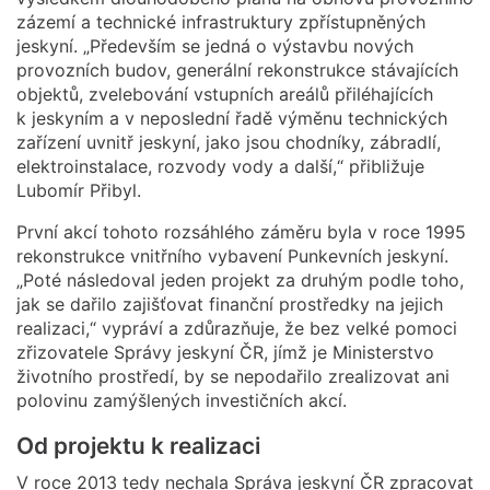
zázemí a technické infrastruktury zpřístupněných
jeskyní. „Především se jedná o výstavbu nových
provozních budov, generální rekonstrukce stávajících
objektů, zvelebování vstupních areálů přiléhajících
k jeskyním a v neposlední řadě výměnu technických
zařízení uvnitř jeskyní, jako jsou chodníky, zábradlí,
elektroinstalace, rozvody vody a další,“ přibližuje
Lubomír Přibyl.
První akcí tohoto rozsáhlého záměru byla v roce 1995
rekonstrukce vnitřního vybavení Punkevních jeskyní.
„Poté následoval jeden projekt za druhým podle toho,
jak se dařilo zajišťovat finanční prostředky na jejich
realizaci,“ vypráví a zdůrazňuje, že bez velké pomoci
zřizovatele Správy jeskyní ČR, jímž je Ministerstvo
životního prostředí, by se nepodařilo zrealizovat ani
polovinu zamýšlených investičních akcí.
Od projektu k realizaci
V roce 2013 tedy nechala Správa jeskyní ČR zpracovat