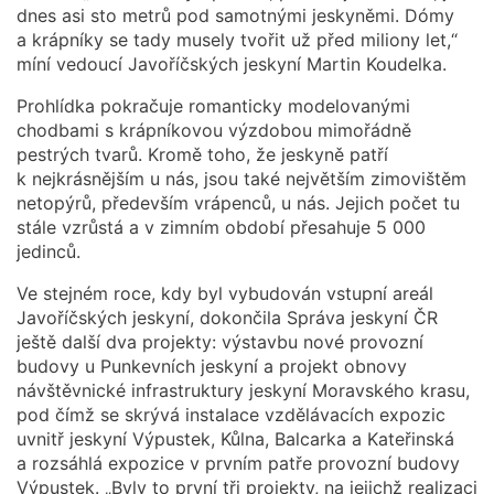
dnes asi sto metrů pod samotnými jeskyněmi. Dómy
a krápníky se tady musely tvořit už před miliony let,“
míní vedoucí Javoříčských jeskyní Martin Koudelka.
Prohlídka pokračuje romanticky modelovanými
chodbami s krápníkovou výzdobou mimořádně
pestrých tvarů. Kromě toho, že jeskyně patří
k nejkrásnějším u nás, jsou také největším zimovištěm
netopýrů, především vrápenců, u nás. Jejich počet tu
stále vzrůstá a v zimním období přesahuje 5 000
jedinců.
Ve stejném roce, kdy byl vybudován vstupní areál
Javoříčských jeskyní, dokončila Správa jeskyní ČR
ještě další dva projekty: výstavbu nové provozní
budovy u Punkevních jeskyní a projekt obnovy
návštěvnické infrastruktury jeskyní Moravského krasu,
pod čímž se skrývá instalace vzdělávacích expozic
uvnitř jeskyní Výpustek, Kůlna, Balcarka a Kateřinská
a rozsáhlá expozice v prvním patře provozní budovy
Výpustek. „Byly to první tři projekty, na jejichž realizaci