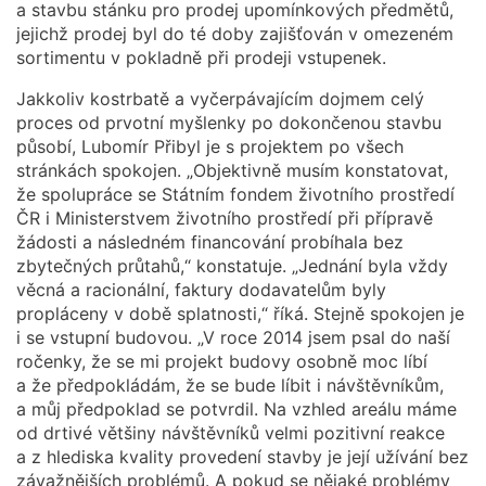
a stavbu stánku pro prodej upomínkových předmětů,
jejichž prodej byl do té doby zajišťován v omezeném
sortimentu v pokladně při prodeji vstupenek.
Jakkoliv kostrbatě a vyčerpávajícím dojmem celý
proces od prvotní myšlenky po dokončenou stavbu
působí, Lubomír Přibyl je s projektem po všech
stránkách spokojen. „Objektivně musím konstatovat,
že spolupráce se Státním fondem životního prostředí
ČR i Ministerstvem životního prostředí při přípravě
žádosti a následném financování probíhala bez
zbytečných průtahů,“ konstatuje. „Jednání byla vždy
věcná a racionální, faktury dodavatelům byly
propláceny v době splatnosti,“ říká. Stejně spokojen je
i se vstupní budovou. „V roce 2014 jsem psal do naší
ročenky, že se mi projekt budovy osobně moc líbí
a že předpokládám, že se bude líbit i návštěvníkům,
a můj předpoklad se potvrdil. Na vzhled areálu máme
od drtivé většiny návštěvníků velmi pozitivní reakce
a z hlediska kvality provedení stavby je její užívání bez
závažnějších problémů. A pokud se nějaké problémy