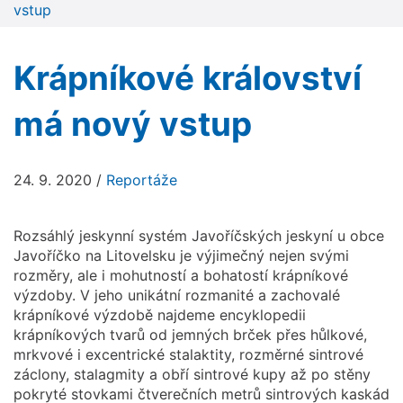
vstup
Krápníkové království
má nový vstup
24. 9. 2020
/
Reportáže
Rozsáhlý jeskynní systém Javoříčských jeskyní u obce
Javoříčko na Litovelsku je výjimečný nejen svými
rozměry, ale i mohutností a bohatostí krápníkové
výzdoby. V jeho unikátní rozmanité a zachovalé
krápníkové výzdobě najdeme encyklopedii
krápníkových tvarů od jemných brček přes hůlkové,
mrkvové i excentrické stalaktity, rozměrné sintrové
záclony, stalagmity a obří sintrové kupy až po stěny
pokryté stovkami čtverečních metrů sintrových kaskád