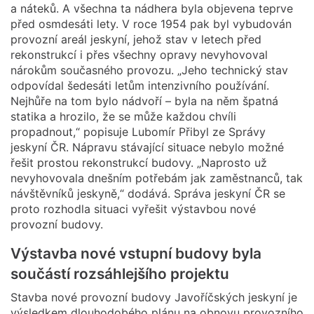
a náteků. A všechna ta nádhera byla objevena teprve
před osmdesáti lety. V roce 1954 pak byl vybudován
provozní areál jeskyní, jehož stav v letech před
rekonstrukcí i přes všechny opravy nevyhovoval
nárokům současného provozu. „Jeho technický stav
odpovídal šedesáti letům intenzivního používání.
Nejhůře na tom bylo nádvoří – byla na něm špatná
statika a hrozilo, že se může každou chvíli
propadnout,“ popisuje Lubomír Přibyl ze Správy
jeskyní ČR. Nápravu stávající situace nebylo možné
řešit prostou rekonstrukcí budovy. „Naprosto už
nevyhovovala dnešním potřebám jak zaměstnanců, tak
návštěvníků jeskyně,“ dodává. Správa jeskyní ČR se
proto rozhodla situaci vyřešit výstavbou nové
provozní budovy.
Výstavba nové vstupní budovy byla
součástí rozsáhlejšího projektu
Stavba nové provozní budovy Javoříčských jeskyní je
výsledkem dlouhodobého plánu na obnovu provozního