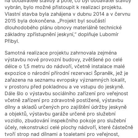
na dodavatele stavby a poté, co byl dodavatel stavby
vybrán, bylo možné přistoupit k realizaci projektu.
Vlastní stavba byla zahájena v dubnu 2014 a v červnu
2015 byla dokončena. „Projekt byl součástí
dlouhodobého plánu obnovy materiálně technické
základny zpřístupnění jeskyní,“ doplňuje Lubomír
Přibyl.
Samotná realizace projektu zahrnovala zejména
výstavbu nové provozní budovy, zvětšené po celé
délce o 1,5 metru do nádvoří, včetně instalace malé
expozice o národní přírodní rezervaci Špraněk, jež je
zařazena na seznamu evropsky významných lokalit,
v prostoru před pokladnou a ve vstupu do jeskyně.
Dále šlo o výstavbu sociálního zařízení pro veřejnost
včetně zařízení pro zdravotně postižené, výstavbu
dílny a skladů určených pro zajištění údržby jeskyně
a objektů, výstavbu garáže určené pro služební
vozidlo, zbudování inspekčního pokoje pro služební
účely, rekonstrukci celé plochy nádvoří, které částečně
tvoří strop nad dílnami a toaletami pro veřejnost,