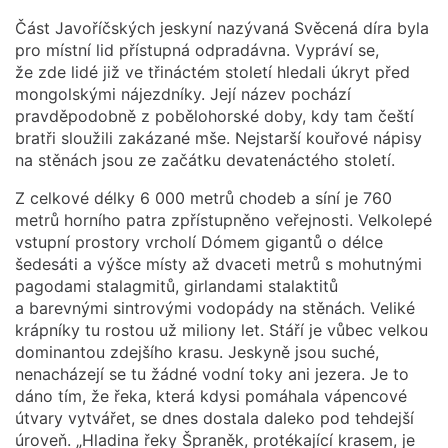
Část Javoříčských jeskyní nazývaná Svěcená díra byla
pro místní lid přístupná odpradávna. Vypráví se,
že zde lidé již ve třináctém století hledali úkryt před
mongolskými nájezdníky. Její název pochází
pravděpodobně z pobělohorské doby, kdy tam čeští
bratři sloužili zakázané mše. Nejstarší kouřové nápisy
na stěnách jsou ze začátku devatenáctého století.
Z celkové délky 6 000 metrů chodeb a síní je 760
metrů horního patra zpřístupněno veřejnosti. Velkolepé
vstupní prostory vrcholí Dómem gigantů o délce
šedesáti a výšce místy až dvaceti metrů s mohutnými
pagodami stalagmitů, girlandami stalaktitů
a barevnými sintrovými vodopády na stěnách. Veliké
krápníky tu rostou už miliony let. Stáří je vůbec velkou
dominantou zdejšího krasu. Jeskyně jsou suché,
nenacházejí se tu žádné vodní toky ani jezera. Je to
dáno tím, že řeka, která kdysi pomáhala vápencové
útvary vytvářet, se dnes dostala daleko pod tehdejší
úroveň. „Hladina řeky Špraněk, protékající krasem, je