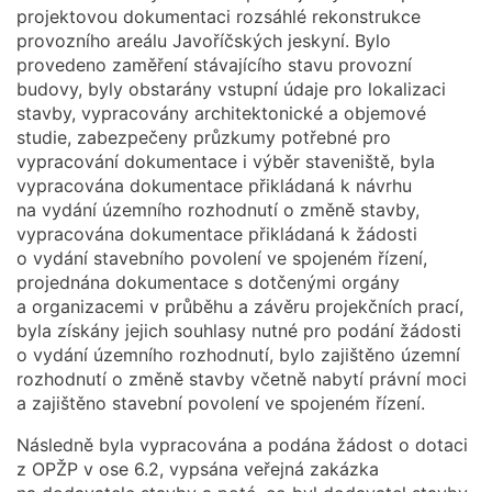
projektovou dokumentaci rozsáhlé rekonstrukce
provozního areálu Javoříčských jeskyní. Bylo
provedeno zaměření stávajícího stavu provozní
budovy, byly obstarány vstupní údaje pro lokalizaci
stavby, vypracovány architektonické a objemové
studie, zabezpečeny průzkumy potřebné pro
vypracování dokumentace i výběr staveniště, byla
vypracována dokumentace přikládaná k návrhu
na vydání územního rozhodnutí o změně stavby,
vypracována dokumentace přikládaná k žádosti
o vydání stavebního povolení ve spojeném řízení,
projednána dokumentace s dotčenými orgány
a organizacemi v průběhu a závěru projekčních prací,
byla získány jejich souhlasy nutné pro podání žádosti
o vydání územního rozhodnutí, bylo zajištěno územní
rozhodnutí o změně stavby včetně nabytí právní moci
a zajištěno stavební povolení ve spojeném řízení.
Následně byla vypracována a podána žádost o dotaci
z OPŽP v ose 6.2, vypsána veřejná zakázka