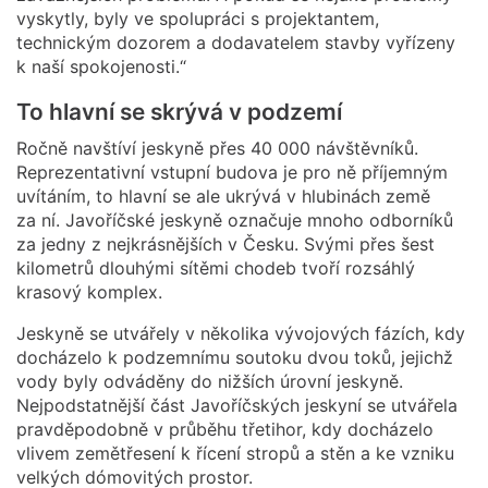
vyskytly, byly ve spolupráci s projektantem,
technickým dozorem a dodavatelem stavby vyřízeny
k naší spokojenosti.“
To hlavní se skrývá v podzemí
Ročně navštíví jeskyně přes 40 000 návštěvníků.
Reprezentativní vstupní budova je pro ně příjemným
uvítáním, to hlavní se ale ukrývá v hlubinách země
za ní. Javoříčské jeskyně označuje mnoho odborníků
za jedny z nejkrásnějších v Česku. Svými přes šest
kilometrů dlouhými sítěmi chodeb tvoří rozsáhlý
krasový komplex.
Jeskyně se utvářely v několika vývojových fázích, kdy
docházelo k podzemnímu soutoku dvou toků, jejichž
vody byly odváděny do nižších úrovní jeskyně.
Nejpodstatnější část Javoříčských jeskyní se utvářela
pravděpodobně v průběhu třetihor, kdy docházelo
vlivem zemětřesení k řícení stropů a stěn a ke vzniku
velkých dómovitých prostor.