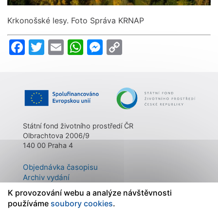
Krkonošské lesy. Foto Správa KRNAP
Facebook
Twitter
Email
WhatsApp
Messenger
Copy
Link
Státní fond životního prostředí ČR
Olbrachtova 2006/9
140 00 Praha 4
Objednávka časopisu
Archiv vydání
Kontakty
K provozování webu a analýze návštěvnosti
O časopisu
používáme
soubory cookies
.