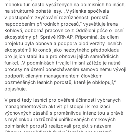
monokultur, často vysázených na poimisních holinách,
na strukturně bohaté lesy. „Myšlenka spočívala
v postupném zvyšování rozrůzněnosti porostů
napodobením přírodních procesů,“ vysvětluje Irena
Kohlová, odborná pracovnice z Oddělení péče o lesní
ekosystémy při Správě KRNAP. Připomíná, že cílem
projektu byla obnova a podpora biodiverzity lesních
ekosystémů Krkonoš jako nezbytného předpokladu
pro jejich stabilitu a pro obnovu jejich samořídicích
funkcí. „V podmínkách trvající imisní zátěže je nutné
procesy na území ponechávaném samovolnému vývoji
podpořit cíleným managementem člověkem
pozměněných lesních porostů, které je obklopují,“
objasňuje.
V praxi tedy lesníci pro ověření účinnosti vybraných
managementových aktivit přistoupili k realizaci
výchovných zásahů s proměnlivou intenzitou a právě
s myšlenkou rozrůznění unifikovaných smrkových
poimisních porostů realizovali projekt s názvem