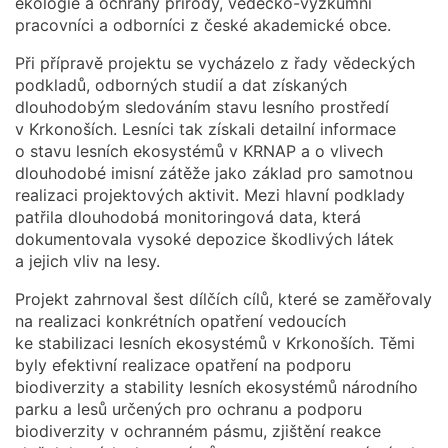
ekologie a ochrany přírody, vědecko-výzkumní
pracovníci a odborníci z české akademické obce.
Při přípravě projektu se vycházelo z řady vědeckých
podkladů, odborných studií a dat získaných
dlouhodobým sledováním stavu lesního prostředí
v Krkonoších. Lesníci tak získali detailní informace
o stavu lesních ekosystémů v KRNAP a o vlivech
dlouhodobé imisní zátěže jako základ pro samotnou
realizaci projektových aktivit. Mezi hlavní podklady
patřila dlouhodobá monitoringová data, která
dokumentovala vysoké depozice škodlivých látek
a jejich vliv na lesy.
Projekt zahrnoval šest dílčích cílů, které se zaměřovaly
na realizaci konkrétních opatření vedoucích
ke stabilizaci lesních ekosystémů v Krkonoších. Těmi
byly efektivní realizace opatření na podporu
biodiverzity a stability lesních ekosystémů národního
parku a lesů určených pro ochranu a podporu
biodiverzity v ochranném pásmu, zjištění reakce