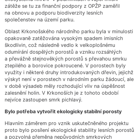
zátěže se tu za finanční podpory z OPŽP zaměřil
na obnovu a podporu biodiverzity lesních
společenstev na území parku.
Oblast Krkonošského národního parku byla v minulosti
opakovaně zatěžována vysokým spadem imisních
škodlivin, což následně vedlo k velkoplošnému
odumírání dospělých porostů a vzniku rozsáhlých
a převážně stejnověkých porostů s převahou smrku
ztepilého a borovice pokroucené. V porostech byly
využity i některé druhy introdukovaných dřevin, jejichž
výskyt není v porostech v národním parku žádoucí, ale
v době výsadeb měly rozhodující vliv na úspěšnost
zalesnění holin. V Krkonoších je z tohoto období
nejvíce zastoupen smrk pichlavý.
Bylo potřeba vytvořit ekologicky stabilní porosty
Hlavním záměrem pro vznik uskutečněného projektu
proto bylo posílení ekologické stability lesních porostů
a pozvolná přeměna nepůvodních smrkových