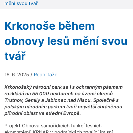
mění svou tvář
Krkonoše během
obnovy lesů mění svou
tvář
16. 6. 2025
/
Reportáže
Krkonošský národní park se i s ochranným pásmem
rozkládá na 55 000 hektarech na území okresů
Trutnov, Semily a Jablonec nad Nisou. Společně s
polským národním parkem tvoří největší chráněnou
přírodní oblast ve střední Evropě.
Projekt Obnova samořídicích funkcí lesních
ekosystémů KRNAP v podmínkách trvající imisní