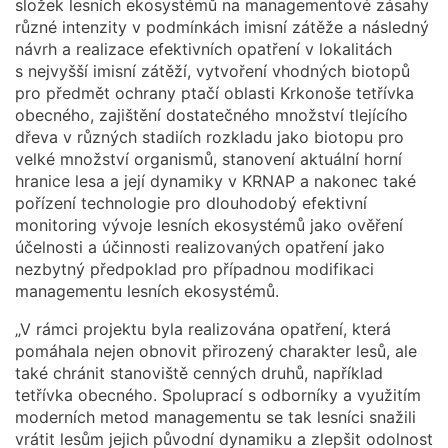
složek lesních ekosystémů na managementové zásahy
různé intenzity v podmínkách imisní zátěže a následný
návrh a realizace efektivních opatření v lokalitách
s nejvyšší imisní zátěží, vytvoření vhodných biotopů
pro předmět ochrany ptačí oblasti Krkonoše tetřívka
obecného, zajištění dostatečného množství tlejícího
dřeva v různých stadiích rozkladu jako biotopu pro
velké množství organismů, stanovení aktuální horní
hranice lesa a její dynamiky v KRNAP a nakonec také
pořízení technologie pro dlouhodobý efektivní
monitoring vývoje lesních ekosystémů jako ověření
účelnosti a účinnosti realizovaných opatření jako
nezbytný předpoklad pro případnou modifikaci
managementu lesních ekosystémů.
„V rámci projektu byla realizována opatření, která
pomáhala nejen obnovit přirozený charakter lesů, ale
také chránit stanoviště cenných druhů, například
tetřívka obecného. Spoluprací s odborníky a využitím
moderních metod managementu se tak lesníci snažili
vrátit lesům jejich původní dynamiku a zlepšit odolnost