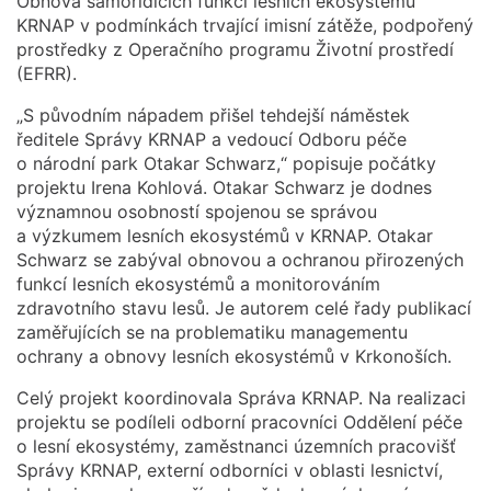
Obnova samořídicích funkcí lesních ekosystémů
KRNAP v podmínkách trvající imisní zátěže, podpořený
prostředky z Operačního programu Životní prostředí
(EFRR).
„S původním nápadem přišel tehdejší náměstek
ředitele Správy KRNAP a vedoucí Odboru péče
o národní park Otakar Schwarz,“ popisuje počátky
projektu Irena Kohlová. Otakar Schwarz je dodnes
významnou osobností spojenou se správou
a výzkumem lesních ekosystémů v KRNAP. Otakar
Schwarz se zabýval obnovou a ochranou přirozených
funkcí lesních ekosystémů a monitorováním
zdravotního stavu lesů. Je autorem celé řady publikací
zaměřujících se na problematiku managementu
ochrany a obnovy lesních ekosystémů v Krkonoších.
Celý projekt koordinovala Správa KRNAP. Na realizaci
projektu se podíleli odborní pracovníci Oddělení péče
o lesní ekosystémy, zaměstnanci územních pracovišť
Správy KRNAP, externí odborníci v oblasti lesnictví,