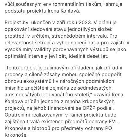
vůči současným environmentálním tlakům,“ shrnuje
podstatu projektu Irena Kohlová.
Projekt byl ukončen v září roku 2023. V plánu je
opakování sledování stavu jednotlivých složek
prostředí v určitém, střednědobém intervalu. Pro
relevantnost šetření a vyhodnocení dat a pro zajištění
vysoké míry validity porovnávaných výstupů se jako
optimální intervaly jeví pět, ideálně deset let.
„Tento projekt je zajímavým příkladem, jak přírodní
procesy a cílené zásahy mohou společně podpořit
obnovu ekosystémů i v náročných podmínkách
imisního znečištění zejména ze sedmdesátých
a osmdesátých let dvacátého století,“ uzavírá Irena
Kohlová příběh jednoho z mnoha krkonošských
projektů, na jehož financování se OPŽP podílel.
Opatřeními realizovanými v rámci projektu bude
zajištěna trvalá existence předmětů ochrany EVL
Krkonoše a biotopů pro předměty ochrany PO
Krkonoše.