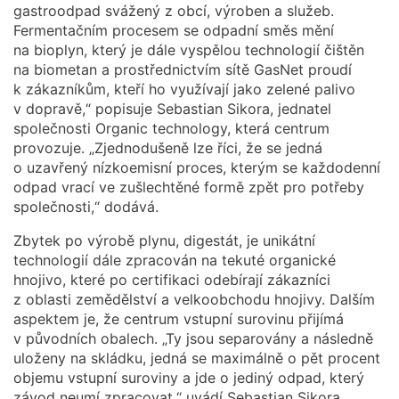
gastroodpad svážený z obcí, výroben a služeb.
Fermentačním procesem se odpadní směs mění
na bioplyn, který je dále vyspělou technologií čištěn
na biometan a prostřednictvím sítě GasNet proudí
k zákazníkům, kteří ho využívají jako zelené palivo
v dopravě,“ popisuje Sebastian Sikora, jednatel
společnosti Organic technology, která centrum
provozuje. „Zjednodušeně lze říci, že se jedná
o uzavřený nízkoemisní proces, kterým se každodenní
odpad vrací ve zušlechtěné formě zpět pro potřeby
společnosti,“ dodává.
Zbytek po výrobě plynu, digestát, je unikátní
technologií dále zpracován na tekuté organické
hnojivo, které po certifikaci odebírají zákazníci
z oblasti zemědělství a velkoobchodu hnojivy. Dalším
aspektem je, že centrum vstupní surovinu přijímá
v původních obalech. „Ty jsou separovány a následně
uloženy na skládku, jedná se maximálně o pět procent
objemu vstupní suroviny a jde o jediný odpad, který
závod neumí zpracovat,“ uvádí Sebastian Sikora.