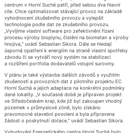
centrum v Horní Suché patří, před sebou dva hlavní
cíle. Chce optimalizovat stávající provoz na základě
vyhodnocení zkušebního provozu a vylepšit
technologie podle dat ze zkušebního provozu.
„Vyvíjíme vlastní software pro zefektivnění řízení
procesu výroby bioplynu, čistění na biometan a výroby
hnojiva,“ uvádí Sebastian Sikora. Dále se hledají
úsporná opatření k energiím na straně vlastní spotřeby
závodu či se vytváří nový systém na stabilizaci
a rozšíření portfolia dodavatelů vstupní suroviny.
V plánu je také výstavba dalších závodů s využitím
zkušeností a provozních dat z pilotního projektu EC
Horní Suchá a jejich adaptace na konkrétní podmínky
dané lokality. „V současné době je připraven projekt
ve Středočeském kraji, kde již byl zakoupen vhodný
pozemek v průmyslové zóně, bylo získáno
pravomocné stavební povolení a byla připravena
žádost o poskytnutí dotace,“ uvádí Sebastian Sikora.
Vybudování Energetického centra Horní Suchá bylo