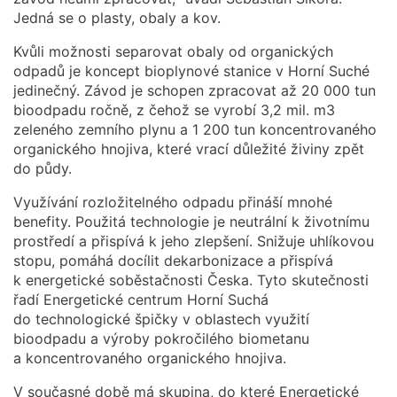
Jedná se o plasty, obaly a kov.
Kvůli možnosti separovat obaly od organických
odpadů je koncept bioplynové stanice v Horní Suché
jedinečný. Závod je schopen zpracovat až 20 000 tun
bioodpadu ročně, z čehož se vyrobí 3,2 mil. m3
zeleného zemního plynu a 1 200 tun koncentrovaného
organického hnojiva, které vrací důležité živiny zpět
do půdy.
Využívání rozložitelného odpadu přináší mnohé
benefity. Použitá technologie je neutrální k životnímu
prostředí a přispívá k jeho zlepšení. Snižuje uhlíkovou
stopu, pomáhá docílit dekarbonizace a přispívá
k energetické soběstačnosti Česka. Tyto skutečnosti
řadí Energetické centrum Horní Suchá
do technologické špičky v oblastech využití
bioodpadu a výroby pokročilého biometanu
a koncentrovaného organického hnojiva.
V současné době má skupina, do které Energetické