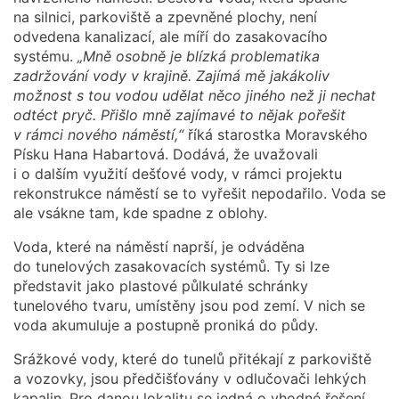
na silnici, parkoviště a zpevněné plochy, není
odvedena kanalizací, ale míří do zasakovacího
systému.
„Mně osobně je blízká problematika
zadržování vody v krajině. Zajímá mě jakákoliv
možnost s tou vodou udělat něco jiného než ji nechat
odtéct pryč. Přišlo mně zajímavé to nějak pořešit
v rámci nového náměstí,“
říká starostka Moravského
Písku Hana Habartová. Dodává, že uvažovali
i o dalším využití dešťové vody, v rámci projektu
rekonstrukce náměstí se to vyřešit nepodařilo. Voda se
ale vsákne tam, kde spadne z oblohy.
Voda, které na náměstí naprší, je odváděna
do tunelových zasakovacích systémů. Ty si lze
představit jako plastové půlkulaté schránky
tunelového tvaru, umístěny jsou pod zemí. V nich se
voda akumuluje a postupně proniká do půdy.
Srážkové vody, které do tunelů přitékají z parkoviště
a vozovky, jsou předčišťovány v odlučovači lehkých
kapalin. Pro danou lokalitu se jedná o vhodné řešení.