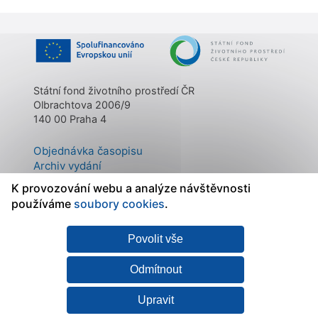
Státní fond životního prostředí ČR
Olbrachtova 2006/9
140 00 Praha 4
Objednávka časopisu
Archiv vydání
Kontakty
K provozování webu a analýze návštěvnosti
O časopisu
používáme
soubory cookies
.
Povolit vše
Mapa stránek
|
Státní fond
Prohlášení o
životního prostředí ČR
přístupnosti
|
Zásady
Odmítnout
zpracování osobních
údajů
|
Nastavení
Upravit
cookies