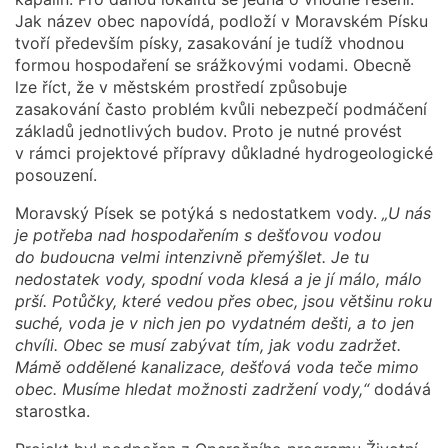
Jak název obec napovídá, podloží v Moravském Písku
tvoří především písky, zasakování je tudíž vhodnou
formou hospodaření se srážkovými vodami. Obecně
lze říct, že v městském prostředí způsobuje
zasakování často problém kvůli nebezpečí podmáčení
základů jednotlivých budov. Proto je nutné provést
v rámci projektové přípravy důkladné hydrogeologické
posouzení.
Moravský Písek se potýká s nedostatkem vody.
„U nás
je potřeba nad hospodařením s dešťovou vodou
do budoucna velmi intenzivně přemýšlet. Je tu
nedostatek vody, spodní voda klesá a je jí málo, málo
prší. Potůčky, které vedou přes obec, jsou většinu roku
suché, voda je v nich jen po vydatném dešti, a to jen
chvíli. Obec se musí zabývat tím, jak vodu zadržet.
Mámě oddělené kanalizace, dešťová voda teče mimo
obec. Musíme hledat možnosti zadržení vody,“
dodává
starostka.