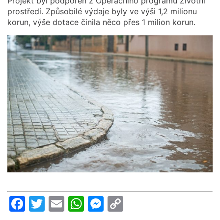
Projekt byl podpořen z Operačního programu Životní
prostředí. Způsobilé výdaje byly ve výši 1,2 milionu
korun, výše dotace činila něco přes 1 milion korun.
Facebook
Twitter
Email
WhatsApp
Messenger
Copy
Link