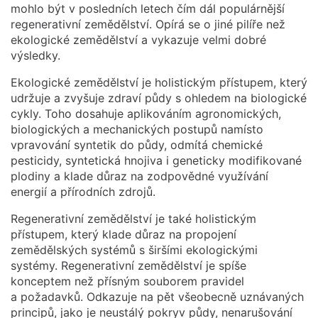
mohlo být v posledních letech čím dál populárnější
regenerativní zemědělství. Opírá se o jiné pilíře než
ekologické zemědělství a vykazuje velmi dobré
výsledky.
Ekologické zemědělství je holistickým přístupem, který
udržuje a zvyšuje zdraví půdy s ohledem na biologické
cykly. Toho dosahuje aplikováním agronomických,
biologických a mechanických postupů namísto
vpravování syntetik do půdy, odmítá chemické
pesticidy, syntetická hnojiva i geneticky modifikované
plodiny a klade důraz na zodpovědné využívání
energií a přírodních zdrojů.
Regenerativní zemědělství je také holistickým
přístupem, který klade důraz na propojení
zemědělských systémů s širšími ekologickými
systémy. Regenerativní zemědělství je spíše
konceptem než přísným souborem pravidel
a požadavků. Odkazuje na pět všeobecně uznávaných
principů, jako je neustálý pokryv půdy, nenarušování