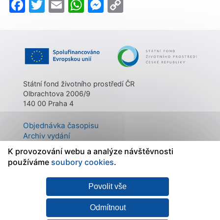
Facebook
Twitter
Email
WhatsApp
Messenger
Copy
Link
Státní fond životního prostředí ČR
Olbrachtova 2006/9
140 00 Praha 4
Objednávka časopisu
Archiv vydání
Kontakty
K provozování webu a analýze návštěvnosti
O časopisu
používáme
soubory cookies
.
Povolit vše
Mapa stránek
|
Státní fond
Prohlášení o
životního prostředí ČR
přístupnosti
|
Zásady
Odmítnout
zpracování osobních