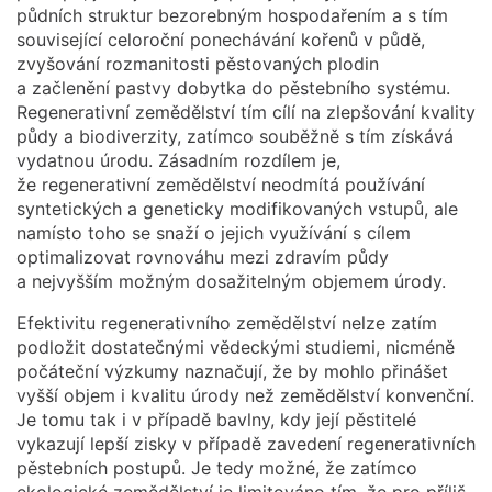
půdních struktur bezorebným hospodařením a s tím
související celoroční ponechávání kořenů v půdě,
zvyšování rozmanitosti pěstovaných plodin
a začlenění pastvy dobytka do pěstebního systému.
Regenerativní zemědělství tím cílí na zlepšování kvality
půdy a biodiverzity, zatímco souběžně s tím získává
vydatnou úrodu. Zásadním rozdílem je,
že regenerativní zemědělství neodmítá používání
syntetických a geneticky modifikovaných vstupů, ale
namísto toho se snaží o jejich využívání s cílem
optimalizovat rovnováhu mezi zdravím půdy
a nejvyšším možným dosažitelným objemem úrody.
Efektivitu regenerativního zemědělství nelze zatím
podložit dostatečnými vědeckými studiemi, nicméně
počáteční výzkumy naznačují, že by mohlo přinášet
vyšší objem i kvalitu úrody než zemědělství konvenční.
Je tomu tak i v případě bavlny, kdy její pěstitelé
vykazují lepší zisky v případě zavedení regenerativních
pěstebních postupů. Je tedy možné, že zatímco
ekologické zemědělství je limitováno tím, že pro příliš