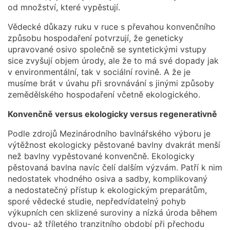
od množství, které vypěstují.
Vědecké důkazy ruku v ruce s převahou konvenčního
způsobu hospodaření potvrzují, že geneticky
upravované osivo společně se syntetickými vstupy
sice zvyšují objem úrody, ale že to má své dopady jak
v environmentální, tak v sociální rovině. A že je
musíme brát v úvahu při srovnávání s jinými způsoby
zemědělského hospodaření včetně ekologického.
Konvenčně versus ekologicky versus regenerativně
Podle zdrojů Mezinárodního bavlnářského výboru je
výtěžnost ekologicky pěstované bavlny dvakrát menší
než bavlny vypěstované konvenčně. Ekologicky
pěstovaná bavlna navíc čelí dalším výzvám. Patří k nim
nedostatek vhodného osiva a sadby, komplikovaný
a nedostatečný přístup k ekologickým preparátům,
sporé vědecké studie, nepředvídatelný pohyb
výkupních cen sklizené suroviny a nízká úroda během
dvou- až tříletého tranzitního období při přechodu