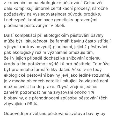
z konvenčního na ekologické pěstování. Celou věc
dále komplikují úmorné certifikační procesy, náročné
požadavky na vysledovatelnost původu produktu
i nebezpečí kontaminace geneticky upravenými
plodinami pěstovanými v okolí.
Další komplikací při ekologickém pěstování bavlny
může být i skutečnost, že farmáři bavlnu často střídají
s jinými (potravinovými) plodinami, jejichž pěstování
pak ekologický režim významně omezuje tím,
že i v jejich případě dochází ke snižování objemu
úrody a tím potažmo i výdělků pro pěstitele. To může
být pro mnohé farmáře likvidační. Ačkoliv se tedy
ekologické pěstování bavlny jeví jako jediné rozumné,
je v mnoha ohledech natolik limitující, že vlastně není
možné uvést ho do praxe. Zbývá zřejmě jediné:
zaměřit pozornost ne na zvyšování onoho 1 %
biobavlny, ale přehodnocení způsobu pěstování těch
zbývajících 99 %.
Odpovědí pro většinu pěstované světové bavlny by