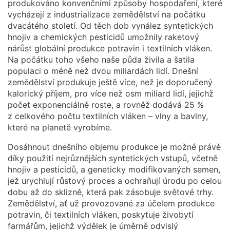
produkováno konvenčními způsoby hospodaření, které
vycházejí z industrializace zemědělství na počátku
dvacátého století. Od těch dob vynález syntetických
hnojiv a chemických pesticidů umožnily raketový
nárůst globální produkce potravin i textilních vláken.
Na počátku toho všeho naše půda živila a šatila
populaci o méně než dvou miliardách lidí. Dnešní
zemědělství produkuje ještě více, než je doporučený
kalorický příjem, pro více než osm miliard lidí, jejichž
počet exponenciálně roste, a rovněž dodává 25 %
z celkového počtu textilních vláken – vlny a bavlny,
které na planetě vyrobíme.
Dosáhnout dnešního objemu produkce je možné právě
díky použití nejrůznějších syntetických vstupů, včetně
hnojiv a pesticidů, a geneticky modifikovaných semen,
jež urychlují růstový proces a ochraňují úrodu po celou
dobu až do sklizně, která pak zásobuje světové trhy.
Zemědělství, ať už provozované za účelem produkce
potravin, či textilních vláken, poskytuje živobytí
farmářům, jejichž výdělek je úměrně odvislý