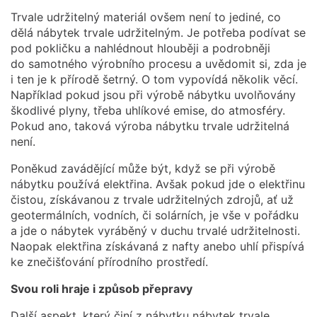
Trvale udržitelný materiál ovšem není to jediné, co
dělá nábytek trvale udržitelným. Je potřeba podívat se
pod pokličku a nahlédnout hlouběji a podrobněji
do samotného výrobního procesu a uvědomit si, zda je
i ten je k přírodě šetrný. O tom vypovídá několik věcí.
Například pokud jsou při výrobě nábytku uvolňovány
škodlivé plyny, třeba uhlíkové emise, do atmosféry.
Pokud ano, taková výroba nábytku trvale udržitelná
není.
Poněkud zavádějící může být, když se při výrobě
nábytku používá elektřina. Avšak pokud jde o elektřinu
čistou, získávanou z trvale udržitelných zdrojů, ať už
geotermálních, vodních, či solárních, je vše v pořádku
a jde o nábytek vyráběný v duchu trvalé udržitelnosti.
Naopak elektřina získávaná z nafty anebo uhlí přispívá
ke znečišťování přírodního prostředí.
Svou roli hraje i způsob přepravy
Další aspekt, který činí z nábytku nábytek trvale