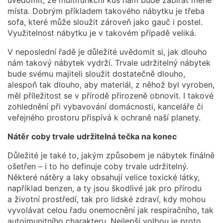
místa. Dobrým příkladem takového nábytku je třeba
sofa, které může sloužit zároveň jako gauč i postel.
Využitelnost nábytku je v takovém případě veliká.
V neposlední řadě je důležité uvědomit si, jak dlouho
nám takový nábytek vydrží. Trvale udržitelný nábytek
bude svému majiteli sloužit dostatečně dlouho,
alespoň tak dlouho, aby materiál, z něhož byl vyroben,
měl příležitost se v přírodě přirozeně obnovit. I takové
zohlednění při vybavování domácnosti, kanceláře či
veřejného prostoru přispívá k ochraně naší planety.
Nátěr coby trvale udržitelná tečka na konec
Důležité je také to, jakým způsobem je nábytek finálně
ošetřen – i to ho definuje coby trvale udržitelný.
Některé nátěry a laky obsahují velice toxické látky,
například benzen, a ty jsou škodlivé jak pro přírodu
a životní prostředí, tak pro lidské zdraví, kdy mohou
vyvolávat celou řadu onemocnění jak respiračního, tak
autoimunitního charakteru. Nejlepší volbou je proto