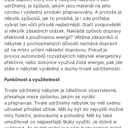
udržitelný, je způsob, jakým jsou materiál na jeho
výrobu i výsledný produkt přepravovány. A protože je
několik způsobů, jak to probíhá, je i zde potřeba
vybrat ten vůči přírodě nejšetrnější. Stačí zodpovědět
si několik zásadních otázek. Nakládá způsob dopravy
efektivně s používanou energií? Většina zákazníků si
nábytek z pochopitelných důvodů nechává dopravit
až na místo určení nákladní dopravou. Pokud je
provoz automobilů rozvážejících nábytek energeticky
efektivní, nebo dokonce využívá čisté energie, pak jde
stále o nábytek vyráběný v duchu trvalé udržitelnosti.
Funkčnost a využitelnost
Trvale udržitelný nábytek je záležitost vícevrstevná,
přesahuje meze způsobu, jakým se vyrábí
a přepravuje. Trvale udržitelný nábytek by měl svému
uživateli přinášet užitek. Měl by být do nejvyšší možné
míry funkční, jednoduchý a pohodlný. Měl by také
umožňovat co nejpestřejší škálu využití. Je dobré si
uvědomit, že multifunkční kus nám bude zabírat méně