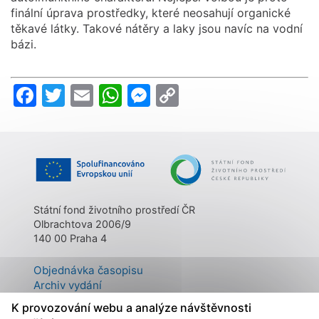
finální úprava prostředky, které neosahují organické
těkavé látky. Takové nátěry a laky jsou navíc na vodní
bázi.
Facebook
Twitter
Email
WhatsApp
Messenger
Copy
Link
Státní fond životního prostředí ČR
Olbrachtova 2006/9
140 00 Praha 4
Objednávka časopisu
Archiv vydání
Kontakty
K provozování webu a analýze návštěvnosti
O časopisu