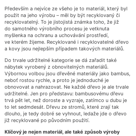
Především a nejvíce ze všeho je to materiál, který byl
použit na jeho výrobu – měl by být recyklovaný či
recyklovatelný. To je jistojistá známka toho, že již
do samotného výrobního procesu je vetknuta
myšlenka na ochranu a uchovávání prostředí,
ve kterém žijeme. Recyklované i recyklovatelné dřevo
a kovy jsou nejlepším případem takových materiálů.
Do trvale udržitelné kategorie se dá zařadit také
nábytek vyrobený z obnovitelných materiálů.
Výbornou volbou jsou dřevěné materiály jako bambus,
neboť rostou rychle, a proto je jednoduché je
obnovovat a nahrazovat. Ne každé dřevo je ale trvale
udržitelné. Jen pro představu: bambusovému dřevu
trvá pět let, než doroste a vyzraje, zatímco u dubu je
to let sedmdesát. Dřevu ze stromů, které zrají tak
dlouho, je tedy dobré se vyhnout, ledaže jde o dřevo
již recyklované po původním použití.
Klíčový je nejen materiál, ale také způsob výroby