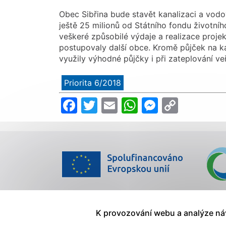
Obec Sibřina bude stavět kanalizaci a vodov
ještě 25 milionů od Státního fondu životníh
veškeré způsobilé výdaje a realizace proje
postupovaly další obce. Kromě půjček na ka
využily výhodné půjčky i při zateplování v
Priorita 6/2018
Facebook
Twitter
Email
WhatsApp
Messeng
Copy
Link
K provozování webu a analýze n
Mapa stránek
|
Prohlášení o přístupnosti
|
Zásady