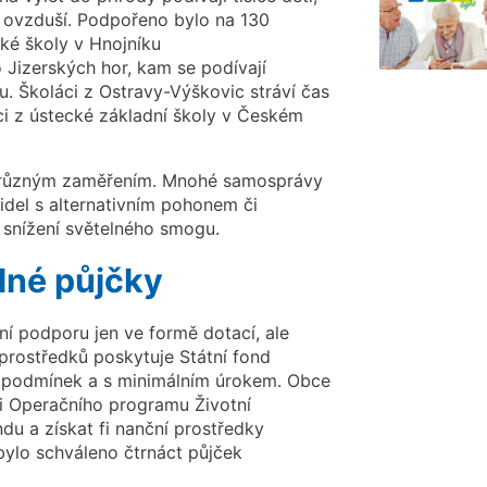
ou ovzduší. Podpořeno bylo na 130
ké školy v Hnojníku
 Jizerských hor, kam se podívají
u. Školáci z Ostravy-Výškovic stráví čas
níci z ústecké základní školy v Českém
 s různým zaměřením. Mnohé samosprávy
idel s alternativním pohonem či
 snížení světelného smogu.
dné půjčky
ní podporu jen ve formě dotací, ale
prostředků poskytuje Státní fond
h podmínek a s minimálním úrokem. Obce
mci Operačního programu Životní
du a získat fi nanční prostředky
bylo schváleno čtrnáct půjček