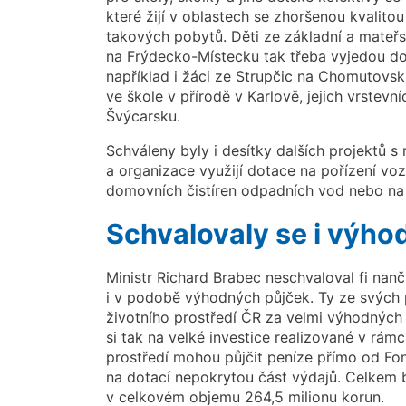
které žijí v oblastech se zhoršenou kvalit
takových pobytů. Děti ze základní a mateřs
na Frýdecko-Místecku tak třeba vyjedou do
například i žáci ze Strupčic na Chomutovsk
ve škole v přírodě v Karlově, jejich vrstev
Švýcarsku.
Schváleny byly i desítky dalších projektů
a organizace využijí dotace na pořízení voz
domovních čistíren odpadních vod nebo na
Schvalovaly se i výho
Ministr Richard Brabec neschvaloval fi nanč
i v podobě výhodných půjček. Ty ze svých 
životního prostředí ČR za velmi výhodnýc
si tak na velké investice realizované v rá
prostředí mohou půjčit peníze přímo od Fon
na dotací nepokrytou část výdajů. Celkem 
v celkovém objemu 264,5 milionu korun.