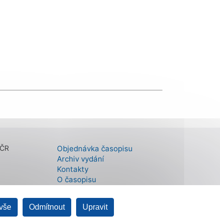
 ČR
Objednávka časopisu
Archiv vydání
Kontakty
O časopisu
 vše
Odmítnout
Upravit
Státní fond životního prostředí ČR