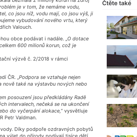
Čtěte také
roblém
je v tom, že nemáme vodu,
el, co jsou níž, vodu mají, co jsou
výš, ji
libujeme
vybudování nového vrtu, který
dřich Valouch.
hou obce podávat i nadále. „
O dotace
i celkem 600 milionů
korun, což je
tační výzvě č. 2/2018 v rámci
edí ČR. „
Podpora se vztahuje nejen
la nově také na výstavbu
nových nebo
ašem posouzení
jsou předkládány Radě
ých intervalech, nečeká se na ukončení
nebo do vyčerpání alokace,
“ vysvětluje
ČR Petr Valdman.
se vody. Díky podpoře ozdravných pobytů
na výlet do přírody podívají tisíce dětí,