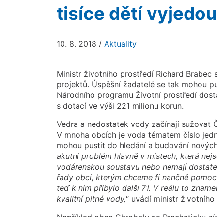
tisíce dětí vyjedo
10. 8. 2018
/
Aktuality
Ministr životního prostředí Richard Brabec 
projektů. Úspěšní žadatelé se tak mohou pu
Národního programu Životní prostředí dost
s dotací ve výši 221 milionu korun.
Vedra a nedostatek vody začínají sužovat Če
V mnoha obcích je voda tématem číslo jedn
mohou pustit do hledání a budování nových
akutní problém hlavně
v místech, která nej
vodárenskou
soustavu nebo nemají dostat
řady obcí, kterým chceme fi nančně
pomoci.
teď
k nim přibylo další 71. V reálu to zname
kvalitní pitné vody,
“ uvádí ministr životního
Například obec Chroboly na Prachaticku zí