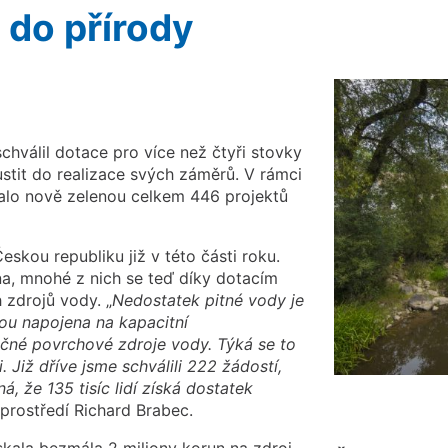
u do přírody
schválil dotace pro více než čtyři stovky
stit do realizace svých záměrů. V rámci
alo nově zelenou celkem 446 projektů
skou republiku již v této části roku.
a, mnohé z nich se teď díky dotacím
 zdrojů vody. „
Nedostatek pitné vody je
sou napojena na kapacitní
ečné povrchové
zdroje vody. Týká se to
 Již dříve jsme schválili 222 žádostí,
ná, že 135 tisíc
lidí získá dostatek
 prostředí Richard Brabec.
skala bezmála 2 miliony korun na zdroj