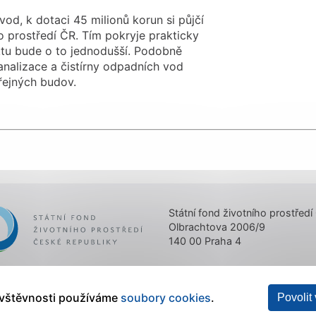
od, k dotaci 45 milionů korun si půjčí
o prostředí ČR. Tím pokryje prakticky
ktu bude o to jednodušší. Podobně
nalizace a čistírny odpadních vod
eřejných budov.
er
Státní fond životního prostředí
Olbrachtova 2006/9
140 00 Praha 4
ávštěvnosti používáme
soubory cookies
.
Povolit
 zpracování osobních údajů
|
Nastavení cookies