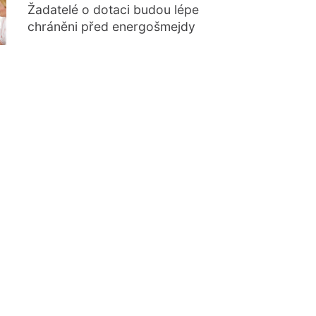
Žadatelé o dotaci budou lépe
chráněni před energošmejdy