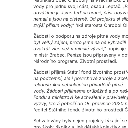
vody pro jednu svoji část, osadu Leptač. „
P
dovážíme ji. Jsme teď
na hraně, část obyvat
nemají a jsou na cisterně. Od projektu si s
zvýší přísun vody,
“ říká starosta Chrobol Ol
Žádosti o podporu na zdroje pitné vody mo
byl velký
zájem, proto jsme na ně vyhradil
dvakrát více než v minulé výzvě,
“ popisuje
ministr Brabec. Peníze jsou připraveny v do
Národního programu Životní prostředí.
Žádosti přijímá Státní fond životního prostř
na podzemní,
ale i povrchové zdroje a zce
rekonstrukci nefunkčních přivaděčů pitné
vody. Žádosti přijímáme průběžně a po n
Fondu a ministrovi ke schválení
v pravideln
výzvy,
která poběží do 18. prosince 2020 
ředitel Státního fondu životního prostředí 
Schvalovány byly nejen projekty týkající 
pro školy, školky a jiné dětské kolektivy se 