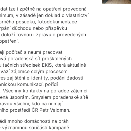
ádat lze i zpětně na opatření provedená
imum, v zásadě jen doklad o vlastnictví
borného posudku, fotodokumentace
čerpání důchodu nebo příspěvku
u, doloží rovnou i zprávu o provedených
opatření.
mají počítač a neumí pracovat
ková poradenská síť proškolených
ltačních středisek EKIS, která aktuálně
rovází zájemce celým procesem
s zajištění e-identity, podání žádosti
onickou komunikací, pořídí
y. Všechny kontakty na poradce zájemci
ená úsporám. Smyslem poradenské sítě
ravdu všichni, kdo na ni mají
tního prostředí ČR Petr Valdman.
řivádí mnoho domácností na práh
je významnou součástí kampaně