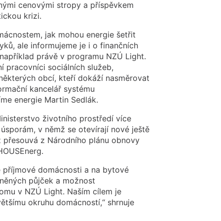
enými cenovými stropy a příspěvkem
ckou krizi.
mácnostem, jak mohou energie šetřit
, ale informujeme je i o finančních
 například právě v programu NZÚ Light.
 pracovníci sociálních služeb,
některých obcí, kteří dokáží nasměrovat
formační kancelář systému
íme energie Martin Sedlák.
nisterstvo životního prostředí více
 úsporám, v němž se otevírají nové ještě
tiž přesouvá z Národního plánu obnovy
 HOUSEnerg.
ně příjmové domácnosti a na bytové
dněných půjček a možnost
tomu v NZÚ Light. Naším cílem je
 většímu okruhu domácností,“ shrnuje