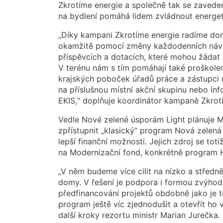
Zkrotíme energie a společně tak se zaved
na bydlení pomáhá lidem zvládnout energeti
„Díky kampani Zkrotíme energie radíme do
okamžitě pomocí změny každodenních návyků
příspěvcích a dotacích, které mohou žádat
V terénu nám s tím pomáhají také proškolení
krajských poboček úřadů práce a zástupci 
na příslušnou místní akční skupinu nebo in
EKIS,“ doplňuje koordinátor kampaně Zkrot
Vedle Nové zelené úsporám Light plánuje Mi
zpřístupnit „klasický“ program Nová zelená
lepší finanční možnosti. Jejich zdroj se to
na Modernizační fond, konkrétně program
„V něm budeme více cílit na nízko a střed
domy. V řešení je podpora i formou zvýho
předfinancování projektů obdobně jako je 
program ještě víc zjednodušit a otevřít ho
další kroky rezortu ministr Marian Jurečka.