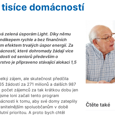
 tisíce domácností
ová zelená úsporám Light. Díky němu
endikepem rychle a bez finančních
ým efektem trvalých úspor energií. Za
ácností, které dohromady žádají více
ádosti od seniorů především o
tvo je připraveno stávající alokaci 1,5
velký zájem, ale skutečnost předčila
5 žádostí za 271 milionů a dalších 987
 počet zájemců za tak krátkou dobu jen
 jsme loni začali tento program
ácnosti k tomu, aby své domy zateplily
Čtěte také
jzranitelnějším spoluobčanům v době
utní prioritou. A proto bych chtěl