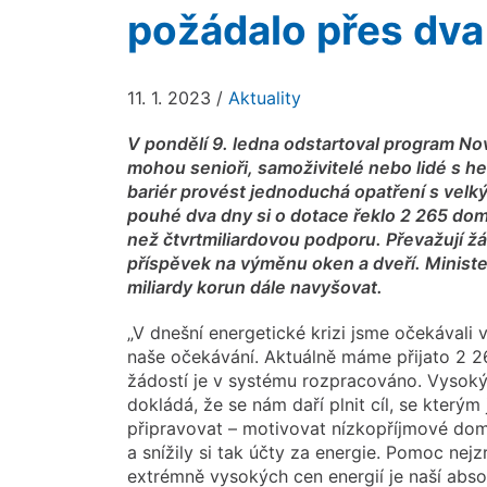
požádalo přes dva
11. 1. 2023
/
Aktuality
V pondělí 9. ledna odstartoval program N
mohou senioři, samoživitelé nebo lidé s h
bariér provést jednoduchá opatření s velk
pouhé dva dny si o dotace řeklo 2 265 dom
než čtvrtmiliardovou podporu. Převažují ž
příspěvek na výměnu oken a dveří. Ministers
miliardy korun dále navyšovat.
„V dnešní energetické krizi jsme očekávali 
naše očekávání. Aktuálně máme přijato 2 26
žádostí je v systému rozpracováno. Vysoký
dokládá, že se nám daří plnit cíl, se kterým
připravovat – motivovat nízkopříjmové dom
a snížily si tak účty za energie. Pomoc ne
extrémně vysokých cen energií je naší absol