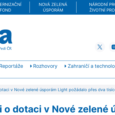
ERNIZAČNÍ
NOVÁ ZELENÁ
NÁRODNÍ P
FOND
ÚSPORÁM
ŽIVOTNÍ PRO
Reportáže
Rozhovory
Zahraničí a technolo
dotaci v Nové zelené úsporám Light požádalo přes dva tisí
i o dotaci v Nové zelené