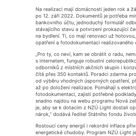
Na realizaci mají domácnosti jeden rok a ž
po 12. září 2022. Dokumentů je potřeba min
bankovního účtu, jednoduchý formulář od
stávajícího stavu a potvrzení prokazující 
na bydlení. Ti, co mají renovaci už hotovo
opatření a fotodokumentaci realizovaného 
„Pro ty, co neví, kam se obrátit o radu, ne
s internetem, funguje robustní celorepubli
odborníků z místních akčních skupin i konzu
čítá přes 350 kontaktů. Poradci zdarma p
od výběru vhodných úsporných opatření, pře
až po doložení realizace. Pomáhají s elektr
fotodokumentaci, zajistí potřebné podklad
snadno najdou na webu programu Nová zel
je, aby se k dotacím z NZÚ Light dostali op
nárok,“ dodává ředitel Státního fondu živo
Rostoucí ceny energií i rekordní inflace p
energetické chudoby. Program NZÚ Light 