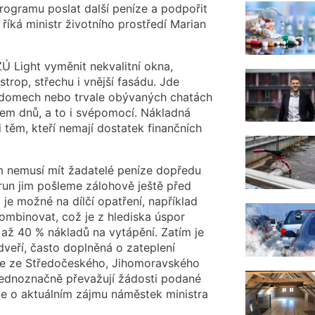
rogramu poslat další peníze a podpořit
říká ministr životního prostředí Marian
Ú Light vyměnit nekvalitní okna,
strop, střechu i vnější fasádu. Jde
h domech nebo trvale obývaných chatách
hem dnů, a to i svépomocí. Nákladná
i těm, kteří nemají dostatek finančních
m nemusí mít žadatelé peníze dopředu
run jim pošleme zálohově ještě před
 je možné na dílčí opatření, například
ombinovat, což je z hlediska úspor
t až 40 % nákladů na vytápění. Zatím je
veří, často doplněná o zateplení
více ze Středočeského, Jihomoravského
jednoznačně převažují žádosti podané
uje o aktuálním zájmu náměstek ministra