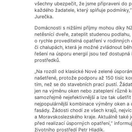
všechny ubezpečit, že jsme připraveni do p
každého žadatele, který splňuje podmínky,“ 
Jurečka.
Domácnosti s nižšími příjmy mohou díky NZ
netěsnící dveře, zateplit studenou podlahu, 
o rychle proveditelná opatření v rodinnýc
či chalupách, která je možné zvládnout bě
řešení na úsporu energií jsou teď dostupná 
prostředků.
„Na rozdíl od klasické Nové zelené úsporá
našetřené, protože podporu až 150 tisíc ko
tím, než se do stavebních prací pustí. Žádat
jen na výměnu oken nebo zateplení různě k
samozřejmě nejefektivnější a lze tak ušetři
nejpopulárnější kombinace výměny oken a d
fasády. Žádosti chodí ze všech krajů, nej
a Moravskoslezského kraje. Aktuálně také 
před realizací úsporných opatření,“ inform
životního prostředí Petr Hladík.